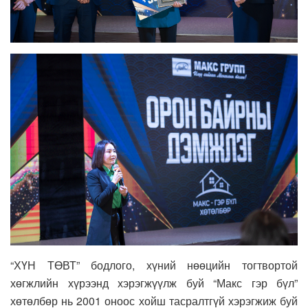
“ХҮН ТӨВТ” бодлого, хүний нөөцийн тогтвортой
хөгжлийн хүрээнд хэрэгжүүлж буй “Макс гэр бүл”
хөтөлбөр нь 2001 оноос хойш тасралтгүй хэрэгжиж буй