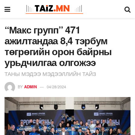
“Макс групп” 471
ажилтандаа 8,4 тэрбум
төгрөгийн орон байрны
урьдчилгаа олгожээ
ТАНЫ МЭДЭЭ МЭДЭЭЛЛИЙН ТАЙЗ
BY
ADMIN
04/28/2024