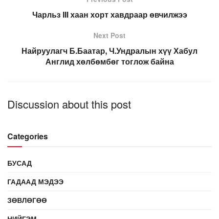
Чарльз III хаан хорт хавдраар өвчилжээ
Next Post
Найруулагч Б.Баатар, Ч.Ундралын хүү Хабул
Англид хөлбөмбөг тоглож байна
Discussion about this post
Categories
БУСАД
ГАДААД МЭДЭЭ
ЗӨВЛӨГӨӨ
НИЙГЭМ