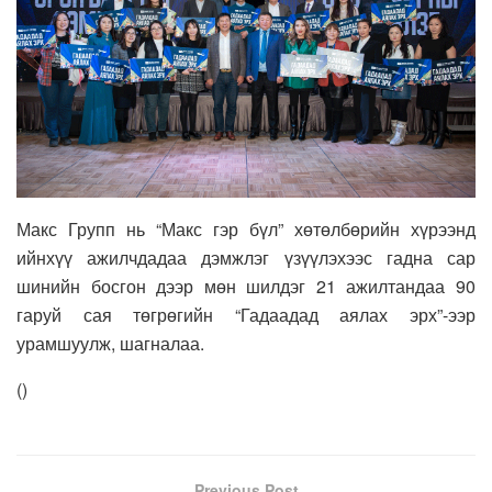
Макс Групп нь “Макс гэр бүл” хөтөлбөрийн хүрээнд
ийнхүү ажилчдадаа дэмжлэг үзүүлэхээс гадна сар
шинийн босгон дээр мөн шилдэг 21 ажилтандаа 90
гаруй сая төгрөгийн “Гадаадад аялах эрх”-ээр
урамшуулж, шагналаа.
(
)
Previous Post