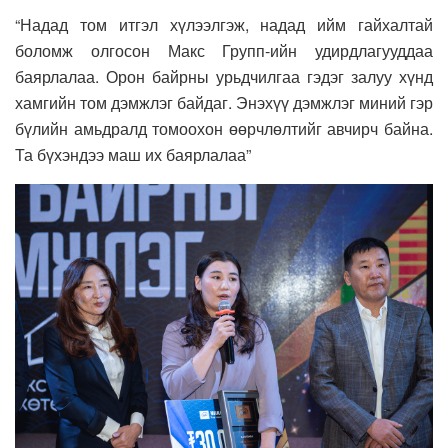
“Надад том итгэл хүлээлгэж, надад ийм гайхалтай
боломж олгосон Макс Групп-ийн удирдлагууддаа
баярлалаа. Орон байрны урьдчилгаа гэдэг залуу хүнд
хамгийн том дэмжлэг байдаг. Энэхүү дэмжлэг миний гэр
бүлийн амьдралд томоохон өөрчлөлтийг авчирч байна.
Та бүхэндээ маш их баярлалаа”