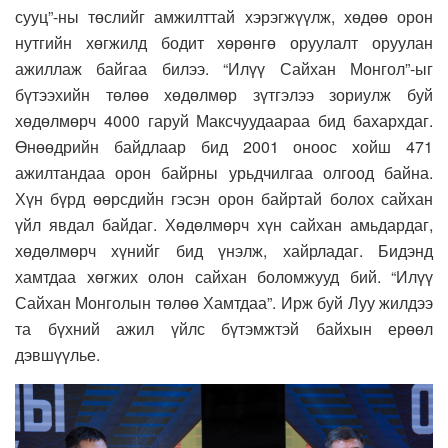
сууц”-ны төслийг амжилттай хэрэгжүүлж, хөдөө орон
нутгийн хөгжилд бодит хөрөнгө оруулалт оруулан
ажиллаж байгаа билээ. “Илүү Сайхан Монгол”-ыг
бүтээхийн төлөө хөдөлмөр зүтгэлээ зориулж буй
хөдөлмөрч 4000 гаруй Максчуудаараа бид бахархдаг.
Өнөөдрийн байдлаар бид 2001 оноос хойш 471
ажилтандаа орон байрны урьдчилгаа олгоод байна.
Хүн бүрд өөрсдийн гэсэн орон байртай болох сайхан
үйл явдал байдаг. Хөдөлмөрч хүн сайхан амьдардаг,
хөдөлмөрч хүнийг бид үнэлж, хайрладаг. Бидэнд
хамтдаа хөгжих олон сайхан боломжууд бий. “Илүү
Сайхан Монголын төлөө Хамтдаа”. Ирж буй Луу жилдээ
та бүхний ажил үйлс бүтэмжтэй байхын ерөөл
дэвшүүлье.