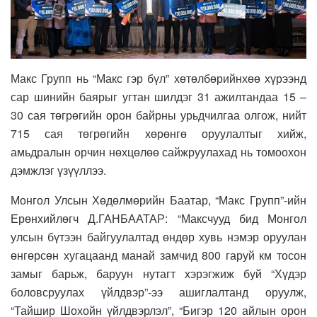
Макс Групп нь “Макс гэр бүл” хөтөлбөрийнхөө хүрээнд
сар шинийн баярыг угтан шилдэг 31 ажилтандаа 15 –
30 сая төгрөгийн орон байрны урьдчилгаа олгож, нийт
715 сая төгрөгийн хөрөнгө оруулалтыг хийж,
амьдралын орчин нөхцөлөө сайжруулахад нь томоохон
дэмжлэг үзүүллээ.
Монгол Улсын Хөдөлмөрийн Баатар, “Макс Групп”-ийн
Ерөнхийлөгч Д.ГАНБААТАР: “Максчууд бид Монгол
улсын бүтээн байгуулалтад өндөр хувь нэмэр оруулан
өнгөрсөн хугацаанд манай замчид 800 гаруй км тосон
замыг барьж, баруун нутагт хэрэгжиж буй “Хүдэр
боловсруулах үйлдвэр”-ээ ашиглалтанд оруулж,
“Тайшир Шохойн үйлдвэрлэл”, “Бигэр 120 айлын орон