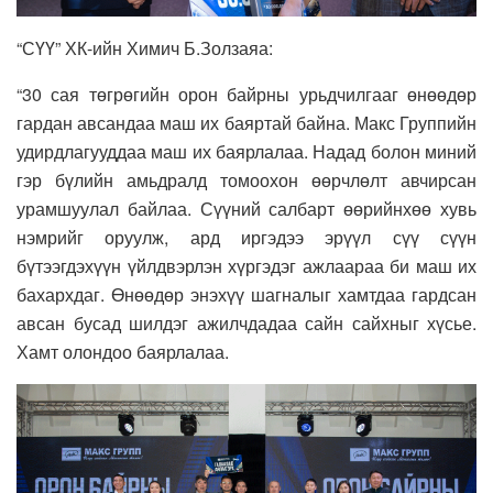
“СҮҮ” ХК-ийн Химич Б.Золзаяа:
“30 сая төгрөгийн орон байрны урьдчилгааг өнөөдөр
гардан авсандаа маш их баяртай байна. Макс Группийн
удирдлагууддаа маш их баярлалаа. Надад болон миний
гэр бүлийн амьдралд томоохон өөрчлөлт авчирсан
урамшуулал байлаа. Сүүний салбарт өөрийнхөө хувь
нэмрийг оруулж, ард иргэдээ эрүүл сүү сүүн
бүтээгдэхүүн үйлдвэрлэн хүргэдэг ажлаараа би маш их
бахархдаг. Өнөөдөр энэхүү шагналыг хамтдаа гардсан
авсан бусад шилдэг ажилчдадаа сайн сайхныг хүсье.
Хамт олондоо баярлалаа.