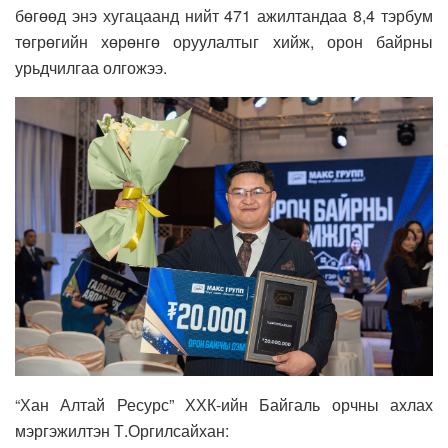
бөгөөд энэ хугацаанд нийт 471 ажилтандаа 8,4 тэрбум
төгрөгийн хөрөнгө оруулалтыг хийж, орон байрны
урьдчилгаа олгожээ.
“Хан Алтай Ресурс” ХХК-ийн Байгаль орчны ахлах
мэргэжилтэн Т.Оргилсайхан: