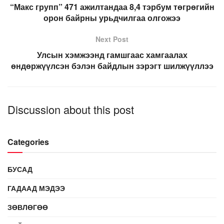
“Макс групп” 471 ажилтандаа 8,4 тэрбум төгрөгийн
орон байрны урьдчилгаа олгожээ
Next Post
Улсын хэмжээнд гамшгаас хамгаалах
өндөржүүлсэн бэлэн байдлын зэрэгт шилжүүллээ
Discussion about this post
Categories
БУСАД
ГАДААД МЭДЭЭ
ЗӨВЛӨГӨӨ