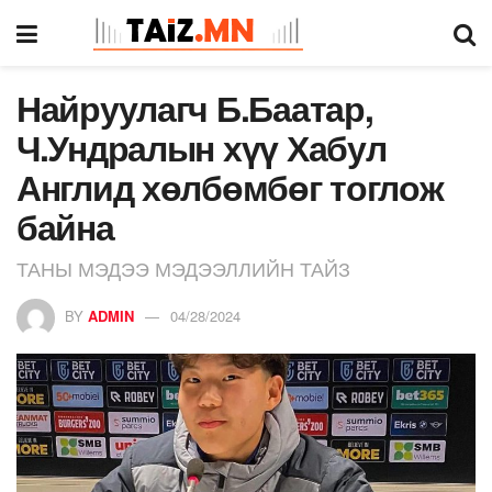
Найруулагч Б.Баатар,
Ч.Ундралын хүү Хабул
Англид хөлбөмбөг тоглож
байна
ТАНЫ МЭДЭЭ МЭДЭЭЛЛИЙН ТАЙЗ
BY
ADMIN
04/28/2024