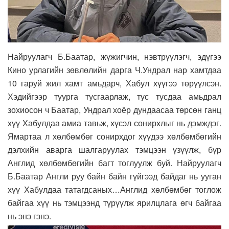
Найруулагч Б.Баатар, жүжигчин, нэвтрүүлэгч, эдүгээ
Кино урлагийн зөвлөлийн дарга Ч.Ундрал нар хамтдаа
10 гаруй жил хамт амьдарч, Хабул хүүгээ төрүүлсэн.
Хэдийгээр туурга тусгаарлаж, тус тусдаа амьдрал
зохиосон ч Баатар, Ундрал хоёр дундаасаа төрсөн ганц
хүү Хабулдаа амиа тавьж, хүсэл сонирхлыг нь дэмждэг.
Ямартаа л хөлбөмбөг сонирхдог хүүдээ хөлбөмбөгийн
дэлхийн аварга шалгаруулах тэмцээн үзүүлж, бүр
Англид хөлбөмбөгийн багт тоглуулж буй. Найруулагч
Б.Баатар Англи руу байн байн гүйгээд байдаг нь ууган
хүү Хабулдаа татагдсаных…Англид хөлбөмбөг тоглож
байгаа хүү нь тэмцээнд түрүүлж ярилцлага өгч байгаа
нь энэ гэнэ.