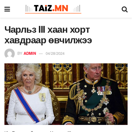
Чарльз III хаан хорт
хавдраар өвчилжээ
BY
ADMIN
04/28/2024