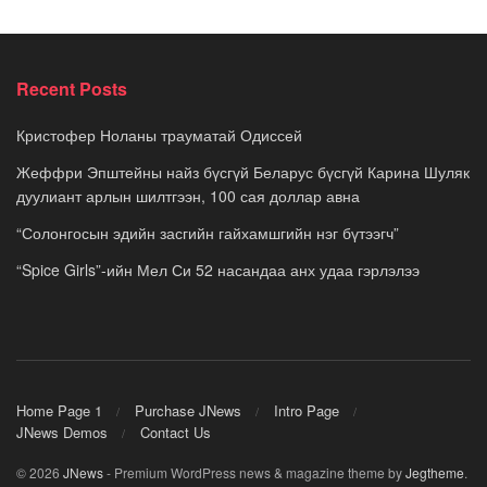
Recent Posts
Кристофер Ноланы трауматай Одиссей
Жеффри Эпштейны найз бүсгүй Беларус бүсгүй Карина Шуляк
дуулиант арлын шилтгээн, 100 сая доллар авна
“Солонгосын эдийн засгийн гайхамшгийн нэг бүтээгч”
“Spice Girls”-ийн Мел Си 52 насандаа анх удаа гэрлэлээ
Home Page 1
Purchase JNews
Intro Page
JNews Demos
Contact Us
© 2026
JNews
- Premium WordPress news & magazine theme by
Jegtheme
.