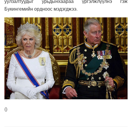
уулзалтуудыг урьдынхаараа үргэлжлүүлнэ гэж
Букингемийн ордноос мэдэгджээ.
(
)