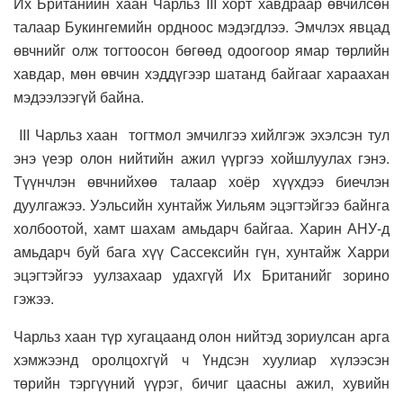
Их Британийн хаан Чарльз III хорт хавдраар өвчилсөн
талаар Букингемийн ордноос мэдэгдлээ. Эмчлэх явцад
өвчнийг олж тогтоосон бөгөөд одоогоор ямар төрлийн
хавдар, мөн өвчин хэддүгээр шатанд байгааг хараахан
мэдээлээгүй байна.
III Чарльз хаан тогтмол эмчилгээ хийлгэж эхэлсэн тул
энэ үеэр олон нийтийн ажил үүргээ хойшлуулах гэнэ.
Түүнчлэн өвчнийхөө талаар хоёр хүүхдээ биечлэн
дуулгажээ. Уэльсийн хунтайж Уильям эцэгтэйгээ байнга
холбоотой, хамт шахам амьдарч байгаа. Харин АНУ-д
амьдарч буй бага хүү Сассексийн гүн, хунтайж Харри
эцэгтэйгээ уулзахаар удахгүй Их Британийг зорино
гэжээ.
Чарльз хаан түр хугацаанд олон нийтэд зориулсан арга
хэмжээнд оролцохгүй ч Үндсэн хуулиар хүлээсэн
төрийн тэргүүний үүрэг, бичиг цаасны ажил, хувийн