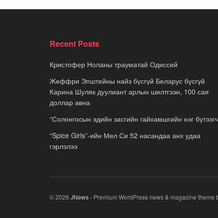
Recent Posts
Кристофер Ноланы трауматай Одиссей
Жеффри Эпштейны найз бүсгүй Беларус бүсгүй
Карина Шуляк дуулиант арлын шилтгээн, 100 сая
доллар авна
“Солонгосын эдийн засгийн гайхамшгийн нэг бүтээгч
“Spice Girls”-ийн Мел Си 52 насандаа анх удаа
гэрлэлээ
© 2026
JNews
- Premium WordPress news & magazine theme 