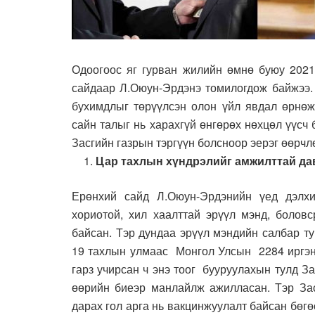
Одоогоос яг гурван жилийн өмнө буюу 202
сайдаар Л.Оюун-Эрдэнэ томилогдож байжээ.
бухимдлыг төрүүлсэн олон үйл явдал өрнөж
сайн талыг нь харахгүй өнгөрөх нөхцөл үүс
Засгийн газрын тэргүүн болсноор эерэг өөрчл
Цар тахлы
н хүндрэлийг амжилттай да
Ерөнхий сайд Л.Оюун-Эрдэнийн үед дэлх
хориотой, хил хаалттай эрүүл мэнд, боловс
байсан. Тэр дундаа эрүүл мэндийн салбар т
19 тахлын улмаас Монгол Улсын 2284 иргэн 
гарз учирсан ч энэ тоог бууруулахын тулд З
өөрийн биеэр манлайлж ажилласан. Тэр Зас
дарах гол арга нь вакцинжуулалт байсан бөг