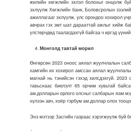
жилийн хөгжлийн эхлэл болохыг онцолж буй
эхлүүлж Хөгжлийн банк, Боловсролын зээлий
ажиллагааг эхлүүлж, улс орондоо хохирол учр
авчрах гэх эмт шат дарааттай ажлыг хийж ба
улстөрчдөд таалагдахгүй байгаа ч иргэд үүни
Монголд тавтай морил
Өнгөрсөн 2023 оноос аялал жуулчлалын салб
хамгийн их хохирол амссан аялал жуулчлалы
магнай нь тэнийсэн гэхэд хилсдэхгүй. 2023
тавьснаас биелэлт 65 орчим хувьтай байс
ам.долларын орлого олсныг салбарын яам мэд
хүлээн авч, хоёр тэрбум ам.доллар олох тооц
Энэ мэтээр Засгийн газраас хэрэгжүүлж буй б