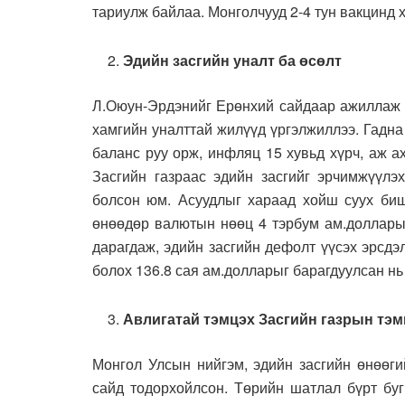
тариулж байлаа. Монголчууд 2-4 тун вакцинд 
Эдийн засгийн уналт ба өсөлт
Л.Оюун-Эрдэнийг Ерөнхий сайдаар ажиллаж б
хамгийн уналттай жилүүд үргэлжиллээ. Гадна
баланс руу орж, инфляц 15 хувьд хүрч, аж а
Засгийн газраас эдийн засгийг эрчимжүүлэ
болсон юм. Асуудлыг хараад хойш суух биш 
өнөөдөр валютын нөөц 4 тэрбум ам.долларыг
дарагдаж, эдийн засгийн дефолт үүсэх эрсдэ
болох 136.8 сая ам.долларыг барагдуулсан нь
Авлигатай тэмцэх Засгийн газрын тэм
Монгол Улсын нийгэм, эдийн засгийн өнөөги
сайд тодорхойлсон. Төрийн шатлал бүрт бу