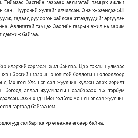
. Тиймээс Засгийн газраас авлигатай тэмцэх ажлыг
н сан, Нүүрсний хулгайг илчилсэн. Энэ хүрээндээ 5Ш
уулж, гадаад руу оргон зайлсан этгээдүүдийг эргүүлэн
йна. Авлигатай тэмцэх Засгийн газрын ажил нь зарим
йг дэмжиж байгаа.
ар илэрхий сэргэсэн жил байлаа. Цар тахлын улмаас
нхан Засгийн газрын оновчтой бодлогын нөлөөллөөр
 онд Монгол Улс нэг сая жуулчин хүлээн авах зорилт
ан бөгөөд аялал жуулчлалын салбараас 1.3 тэрбум
ээлсэн. 2024 онд ч Монгол Улс мөн л нэг сая жуулчин
оолол гаргаад байгаа юм.
одлогууд салбартаа үр өгөөжөө өгсөөр байна.