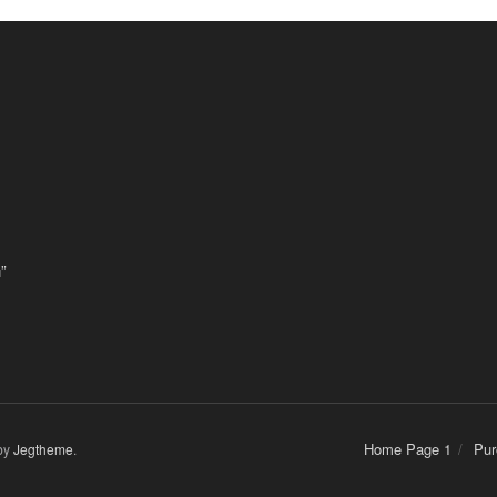
”
Home Page 1
Pur
by
Jegtheme
.