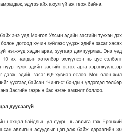
хамрагдаж, эдүгээ айх аюулгүй аж төрж байна.
айх энэ үед Монгол Улсын эдийн засгийн түүхэн дэх
 болон дотоод хүчин зүйлээс үүдэж эдийн засаг хасах
хуй нэгжүүд хэдэн арав, зуугаар дампуурлаа. Энэ үед
х 10 их наядын хөтөлбөр эхлүүлсэн нь цус сэлбэлт
нүүр тулж эдийн засгийг өсгөх арга хэрэгжүүлсээр
 давж, эдийн засаг 6,9 хувиар өслөө. Мөн олон жил
лийг үүсгээд байсан “Чингис” бондын үлдэгдэл төлбөр
 энэ Засгийн газрын бас нэгэн амжилт боллоо.
цэл дуусаагүй
йн нөхцөл байдлын ул суурь нь авлига гэж Ерөнхий
гшсан авлигын асуудлыг цэгцэлж байж дараагийн 30