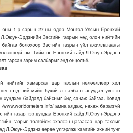
1 оны 1-р сарын 27-ны өдөр Монгол Улсын Ерөнхий
 Л.Оюун-Эрдэнийн Засгийн газрын үед олон нийтийн
 байгаа болохоор Засгийн газрын үйл ажиллагааны
ч болзошгүй юм. Тиймээс Ерөнхий сайд Л.Оюун-Эрдэнэ
өлт гарсан зарим салбарыг энд онцолъё.
в
ав
ий нийтийг хамарсан цар тахлын нөлөөллөөр хөл
рол гээд нийгмийн бүхий л салбарт асуудал үүссэн
ун хүндхэн байдалд байсныг бид санаж байгаа. Ковид
/www.worldometers.info/ амиа алдаж, нөхөж барахгүй
асгийн газар тэр дундаа Ерөнхий сайд Л.Оюун-Эрдэнэ
гийн газрыг толгойлж эхэлсэн цагаасаа цар тахлыг
өөд Л.Оюун-Эрдэнэ өөрөө үлгэрлэж хамгийн эхний тунг