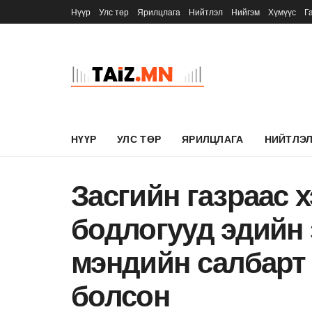
Нүүр
Улс төр
Ярилцлага
Нийтлэл
Нийгэм
Хүмүүс
Г
НҮҮР
УЛС ТӨР
ЯРИЛЦЛАГА
НИЙТЛЭ
Засгийн газраас 
бодлогууд эдийн 
мэндийн салбарт 
болсон