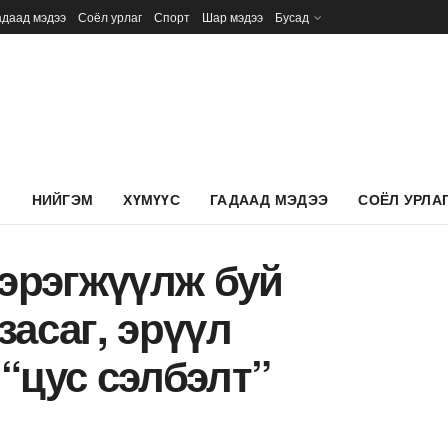
адаад мэдээ
Соёл урлаг
Спорт
Шар мэдээ
Бусад
Л
НИЙГЭМ
ХҮМҮҮС
ГАДААД МЭДЭЭ
СОЁЛ УРЛА
хэрэгжүүлж буй
засаг, эрүүл
“цус сэлбэлт”