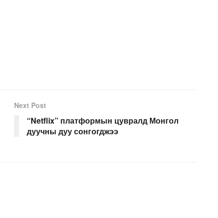
Next Post
“Netflix” платформын цувралд Монгол
дуучны дуу сонгогджээ