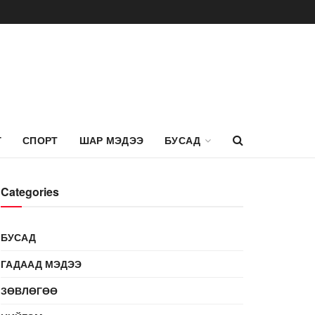
Г
СПОРТ
ШАР МЭДЭЭ
БУСАД
Categories
БУСАД
ГАДААД МЭДЭЭ
ЗӨВЛӨГӨӨ