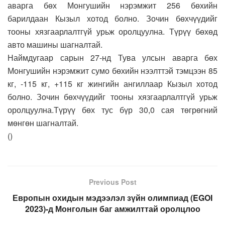
аварга бөх Монгушийн нэрэмжит 256 бөхийн
барилдаан Кызыл хотод болно. Зочин бөхчүүдийг
тооны хязгаарлалтгүй урьж оролцуулна. Түрүү бөхөд
авто машины шагналтай.
Наймдугаар сарын 27-нд Тува улсын аварга бөх
Монгушийн нэрэмжит сумо бөхийн нээлттэй тэмцээн 85
кг, -115 кг, +115 кг жингийн ангиллаар Кызыл хотод
болно. Зочин бөхчүүдийг тооны хязгаарлалтгүй урьж
оролцуулна.Түрүү бөх тус бүр 30,0 сая төгрөгний
мөнгөн шагналтай.
(
)
Previous Post
Европын охидын мэдээлэл зүйн олимпиад (EGOI
2023)-д Монголын баг амжилттай оролцлоо