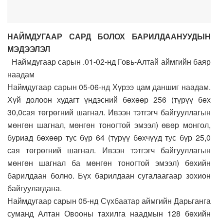
НАЙМДУГААР САРД БОЛОХ БАРИЛДААНУУДЫН
МЭДЭЭЛЭЛ
Наймдугаар сарын .01-02-нд Говь-Алтай аймгийн баяр
наадам
Наймдугаар сарын 05-06-нд Хүрээ цам даншиг наадам.
Хүй долоон худагт үндэсний бөхөөр 256 (түрүү бөх
30,0сая төгрөгний шагнал. Ивээн тэтгэгч байгууллагын
мөнгөн шагнал, мөнгөн тоногтой эмээл) өвөр монгол,
буриад бөхөөр тус бүр 64 (түрүү бөхчүүд тус бүр 25,0
сая төгрөгний шагнал. Ивээн тэтгэгч байгууллагын
мөнгөн шагнал ба мөнгөн тоногтой эмээл) бөхийн
барилдаан болно. Бүх барилдаан сугалаагаар зохион
байгуулагдана.
Наймдугаар сарын 05-нд Сүхбаатар аймгийн Дарьганга
суманд Алтан Овооны тахилга наадмын 128 бөхийн