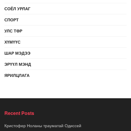
СОЁЛ УРЛАГ
СПОРТ
УЛС ТӨР
ХҮМҮҮС
ШАР МЭДЭЭ
ЭРҮҮЛ МЭНД
ЯРИЛЦЛАГА
Recent Posts
Кристофер Ноланы трауматай Одиссей