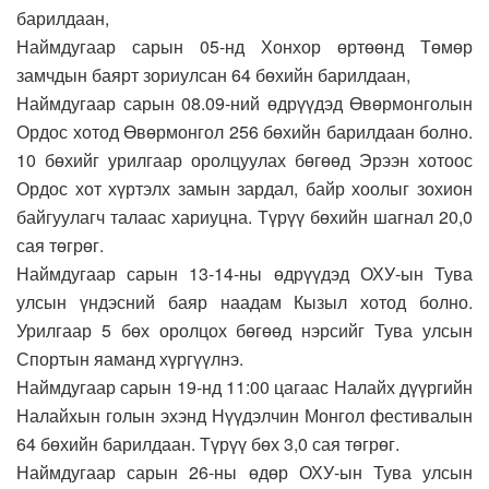
барилдаан,
Наймдугаар сарын 05-нд Хонхор өртөөнд Төмөр
замчдын баярт зориулсан 64 бөхийн барилдаан,
Наймдугаар сарын 08.09-ний өдрүүдэд Өвөрмонголын
Ордос хотод Өвөрмонгол 256 бөхийн барилдаан болно.
10 бөхийг урилгаар оролцуулах бөгөөд Эрээн хотоос
Ордос хот хүртэлх замын зардал, байр хоолыг зохион
байгуулагч талаас хариуцна. Түрүү бөхийн шагнал 20,0
сая төгрөг.
Наймдугаар сарын 13-14-ны өдрүүдэд ОХУ-ын Тува
улсын үндэсний баяр наадам Кызыл хотод болно.
Урилгаар 5 бөх оролцох бөгөөд нэрсийг Тува улсын
Спортын яаманд хүргүүлнэ.
Наймдугаар сарын 19-нд 11:00 цагаас Налайх дүүргийн
Налайхын голын эхэнд Нүүдэлчин Монгол фестивалын
64 бөхийн барилдаан. Түрүү бөх 3,0 сая төгрөг.
Наймдугаар сарын 26-ны өдөр ОХУ-ын Тува улсын