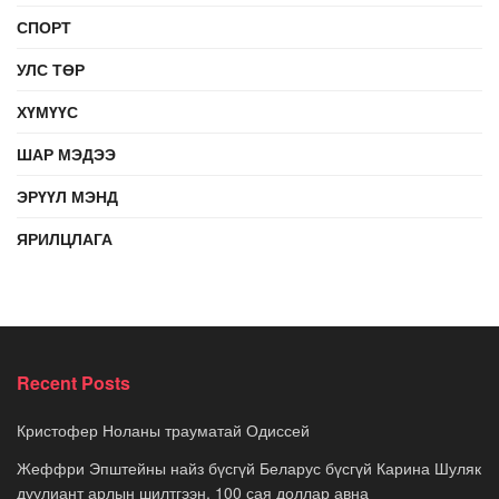
СПОРТ
УЛС ТӨР
ХҮМҮҮС
ШАР МЭДЭЭ
ЭРҮҮЛ МЭНД
ЯРИЛЦЛАГА
Recent Posts
Кристофер Ноланы трауматай Одиссей
Жеффри Эпштейны найз бүсгүй Беларус бүсгүй Карина Шуляк
дуулиант арлын шилтгээн, 100 сая доллар авна