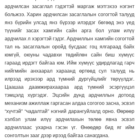
ардчилсан засаглал гэдэгтэй маргаж мэтгэхээ нэгэнт
больжээ. Харин ардчилсан засаглалын согогтой талууд
янз бүрийн улсад янз бүрээр илэрдэг бөгөөд энэ үед
түүнийг засах хамгийн сайн арга бол улам илүү
ардчилах л хэрэгтэй гэдэг. Ардчиллын хамгийн согогтой
тал нь засаглалын оройд бусдаас гоц ялгараад байх
юмгүй, оюуны чадавхи төдийлөн сайн биш хүмүүс
гараад ирдэгт байгаа юм. Ийм хүмүүс удирдлагад гарч
нийгмийн анхаарал хараанд өртөөд сул талууд нь
илрээд ирэхээр ард түмний дургүйцлийг төрүүлдэг.
Цаашаа даамжирахаараа ард түмний эсэргүүцэл
тэмцэлд хүргэдэг. Эцсийн дүнд ардчиллын дотоод
механизм ажиллаж гаргасан алдаа согогоо засна, эсвэл
“хүчтэй” “чадалтай” нэгний дарангуйлалд орно. Өөрөөр
хэлбэл улам илүү ардчилахын төлөө явна эсвэл
ардчиллаас ухарна гэсэн үг. Өнөөдөр бид яг ийм
сонголтын зааг дээр ирээд байгаа санагдана.