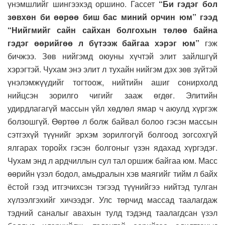
үнэмшлийг шингээхэд оршино. Гассет
“Би гэдэг бол
зөвхөн би өөрөө биш бас миний орчин юм” гээд
“Нийгмийг сайн сайхан болгохын төлөө байна
гэдэг өөрийгөө л бүтээж байгаа хэрэг юм”
гэж
бичжээ. Зөв нийгэмд оюуны хүчтэй элит зайлшгүй
хэрэгтэй. Чухам энэ элит л тухайн нийгэм дэх зөв зүйтэй
үнэлэмжүүдийг тогтоож, нийтийн ашиг сонирхолд
нийцсэн зорилго чигийг зааж өгдөг. Элитийн
удирдлагагүй массын үйл хөдлөл ямар ч аюулд хүргэж
болзошгүй. Өөртөө л болж байвал болоо гэсэн массын
сэтгэхүй түүнийг эрхэм зорилгогүй болгоод зогсохгүй
ялгарах торойх гэсэн болгоныг үзэн ядахад хүргэдэг.
Чухам энд л ардчиллын сул тал оршиж байгаа юм. Масс
өөрийн үзэл бодол, амьдралын хэв маягийг тийм л байх
ёстой гээд итгэчихсэн тэгээд түүнийгээ нийтэд тулган
хүлээлгэхийг хичээдэг. Улс төрчид массад таалагдаж
тэдний саналыг авахын тулд тэдэнд таалагдсан үзэл