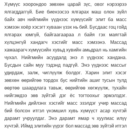
Хүмүүс хоорондоо зөвхөн царай зүс, овог нэрээрээ
ялгагддаггүй. Бие биенээсээ ялгарах маш олон зүйл
байх авч нийгмийн үүднээс хүмүүсийг элит ба масс
хэмээн хоёр хэсэгт хуваан үзэх нь бий. Бусдаас гоц гойд
ялгарах юмгүй, байгаагаараа л байя гэх маягтай
хүлцэнгүй хандагч хэсгийг масс хэмээнэ. Массад
хамаарагч хүмүүсийн хувьд хувийн амьдрал нь хамгийн
чухал. Нийгмийн асуудалд энэ л үүднээс хандана.
Бусдын сайн муу тэдэнд падгүй. Энэ үүднээс массыг
удирдаж, залж, чиглүүлж болдог. Харин элит хэсэг
зөвхөн өөрийгөө тордох бус нийтийн ашиг тусын тулд
өөртөө шаардлага тавьж, өөрийгөө хөгжүүлж, тухайн
нийгэмдээ зөв зүйтэй дэг ёс тогтоохыг эрмэлздэг.
Нийгмийн дийлэнх хэсгийг масс эзэлдэг учир массад
бий болсон итгэл үнэмшил хувь хүмүүст асар хүчтэй
дарамт учруулдаг. Энэ дарамт ямар ч хуулиас илүү
хүчтэй. Иймд элитийн үүрэг бол массад зөв зүйтэй итгэл