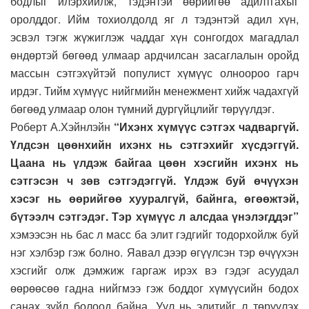
бодлыг илэрхийлж, тэдэнтэй өөрийгөө адилтгахыг
оролддог. Ийм тохиолдолд яг л тэдэнтэй адил хүн,
эсвэл тэгж жүжиглэж чаддаг хүн сонгогдох магадлал
өндөртэй бөгөөд улмаар ардчилсан засаглалын оройд
массын сэтгэхүйтэй популист хүмүүс олноороо гарч
ирдэг. Тийм хүмүүс нийгмийн менежмент хийж чадахгүй
бөгөөд улмаар олон түмний дургүйцлийг төрүүлдэг.
Роберт А.Хэйнлэйн
“Ихэнх хүмүүс сэтгэх чадваргүй.
Үлдсэн цөөнхийн ихэнх нь сэтгэхийг хүсдэггүй.
Цаана нь үлдэж байгаа цөөн хэсгийн ихэнх нь
сэтгэсэн ч зөв сэтгэдэггүй. Үлдэж буй өчүүхэн
хэсэг нь өөрийгөө хууралгүй, байнга, өгөөжтэй,
бүтээлч сэтгэдэг. Тэр хүмүүс л алсдаа үнэлэгддэг”
хэмээсэн нь бас л масс ба элит гэдгийг тодорхойлж буй
нэг хэлбэр гэж болно. Яавал дээр өгүүлсэн тэр өчүүхэн
хэсгийг олж дэмжиж гаргаж ирэх вэ гэдэг асуудал
өөрөөсөө гадна нийгмээ гэж боддог хүмүүсийн бодох
санах зүйл болоод байна. Уул нь элитийг л төрүүлэх