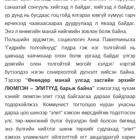
санаатай сонгууль хийгээд л байдаг, хийгээд л байдаг,
үр дүнд нь бусдаас гоц гойд ялгарах юмгүй хүмүүс гарч
ирчихээд чааваасаараа дуудуулаад л яваад байдаг.
Энэ л өнөөгийн манай нийгмийн зовлон болж байна.
Польшийн эрдэмтэн, социологич Анна Павелчиньска
“Гидрийн толгойнууд” /гидра гэж нэг толгойгий нь
цавчаад хаячихаар олон болж ургаад байдаг үлгэр
домгийн олон толгойтой могойг хэлдэг/ нэртэй
бүтээлдээ нэгэн сонирхолтой дүгнэлт хийсэн байна.
Тэрээр
“Өнөөдөр манай улсад засгийн эрхийг
ЛЮМПЭН – ЭЛИТҮҮД барьж байна”
хэмээгээд чухам
хэнийг люмпэн-элит гээд байгаагаа дараах байдлаар
тодорхойлжээ. Коммунист тогтолцоо нуран унасны
дараа цоо шинээр “элит” хэмээн өөрсдийгөө тодотгосон
улс төр–мөнгөний бүлэг бүрэлдэн бий болсон бөгөөд
энэ бүлгийн нийтлэг шинж төрхийг судлахад “элит”
хэмээх уламжлалт ойлголттой огт авцалдахгүй харин