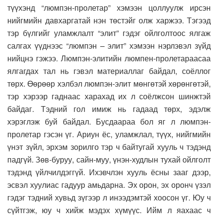
түүхэнд “люмпэн-пролетар” хэмээн цоллуулж ирсэн
нийгмийн давхаргатай нэн төстэйг олж харжээ. Тэгээд
тэр бүлгийг уламжлалт “элит” гэдэг ойлголтоос ялгаж
салгах үүднээс “люмпэн – элит” хэмээн нэрлэвэл зүйд
нийцнэ гэжээ. Люмпэн-элитийн люмпен-пролетараасаа
ялгагдах тал нь гэвэл материаллаг байдал, соёллог
төрх. Өөрөөр хэлбэл люмпэн-элит мөнгөтэй хөрөнгөтэй,
тэр хэрээр гаднаас харахад их л соёлжсон шинжтэй
байдаг. Тэдний гол имиж нь гадаад төрх, эдэлж
хэрэглэж буй байдал. Бусдаараа бол яг л люмпэн-
пролетар гэсэн үг. Ариун ёс, уламжлал, түүх, нийгмийн
үнэт зүйл, эрхэм зорилго тэр ч байтугай хууль ч тэдэнд
падгүй. Зөв-буруу, сайн-муу, үнэн-худлын тухай ойлголт
тэдэнд үйлчилдэггүй. Ихэвчлэн хууль ёсны зааг дээр,
эсвэл хуулиас гадуур амьдарна. Эх орон, эх оронч үзэл
гэдэг тэдний хувьд зүгээр л инээдэмтэй хоосон үг. Юу ч
сүйтгэж, юу ч хийж мэдэх хүмүүс. Ийм л яахаас ч