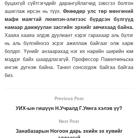
буцахгүй сүйтгэгчдийг дарангуйлагчид зэвсгээ болгон
ашиглаж ирсэн нь түүх.
Өнөөдөр улс төр мөнгөний
мафи маягтай люмпэн-элитээс бүрдсэн бүлгүүд
намаар дамжуулан засгийн эрхийг авчихаад байна.
Хааяа хааяа элдэв дуулиант хэрэг гарахаар аль бүлэг
нь аль бүлгийнхээ эсрэг ажиллаж байгааг олж харж
болдог. Үүнийг анзаарахад нэг их нарийн ширийн юм
мэддэг байх шаардлагагүй. Профессор Павелчиньска
ингэж дүгнэж байна. Танил сонсогдож байгаа байгаа
биз.
Previous Post
УИХ-ын гишүүн Н.Учралд Г.Уянга хэлэв үү?
Next Post
Занабазарын Ногоон дарь эхийн эх хувийг
алдаагүй