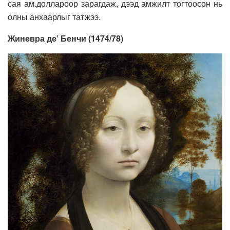
сая ам.доллароор зарагдаж, дээд амжилт тогтоосон нь
олны анхаарлыг татжээ.
Жиневра де’ Бенчи (1474/78)