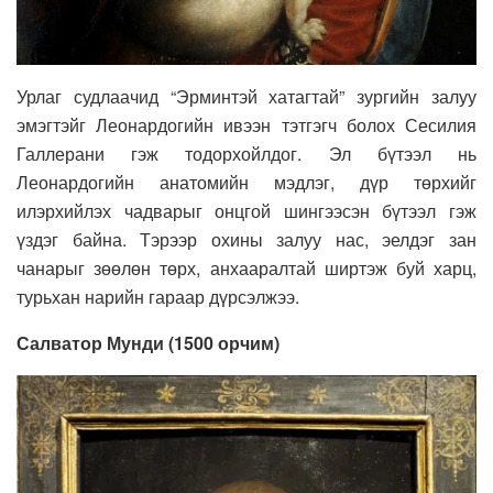
Урлаг судлаачид “Эрминтэй хатагтай” зургийн залуу
эмэгтэйг Леонардогийн ивээн тэтгэгч болох Сесилия
Галлерани гэж тодорхойлдог. Эл бүтээл нь
Леонардогийн анатомийн мэдлэг, дүр төрхийг
илэрхийлэх чадварыг онцгой шингээсэн бүтээл гэж
үздэг байна. Тэрээр охины залуу нас, эелдэг зан
чанарыг зөөлөн төрх, анхааралтай ширтэж буй харц,
турьхан нарийн гараар дүрсэлжээ.
Салватор Мунди (1500 орчим)