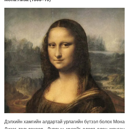
Дэлхийн хамгийн алдартай урлагийн бүтээл болох Мона
Лизаг тольдохоор Луврын музейг өдөрт олон мянган