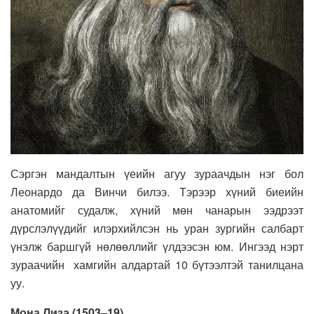
Сэргэн мандалтын үеийн агуу зураачдын нэг бол
Леонардо да Винчи билээ. Тэрээр хүний биеийн
анатомийг судалж, хүний мөн чанарын ээдрээт
дүрслэлүүдийг илэрхийлсэн нь уран зургийн салбарт
үнэлж баршгүй нөлөөллийг үлдээсэн юм. Ингээд нэрт
зураачийн хамгийн алдартай 10 бүтээлтэй танилцана
уу.
Мона Лиза (1503–19)