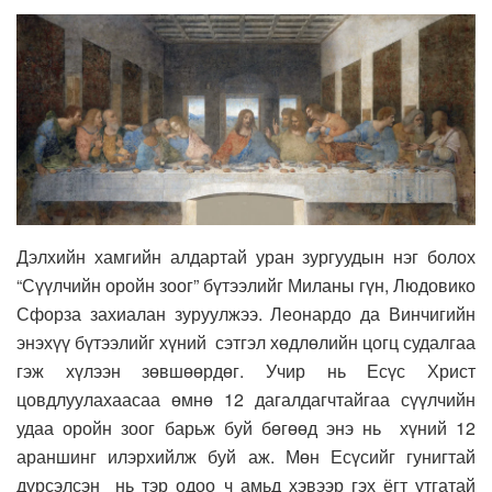
Дэлхийн хамгийн алдартай уран зургуудын нэг болох
“Сүүлчийн оройн зоог” бүтээлийг Миланы гүн, Людовико
Сфорза захиалан зуруулжээ. Леонардо да Винчигийн
энэхүү бүтээлийг хүний сэтгэл хөдлөлийн цогц судалгаа
гэж хүлээн зөвшөөрдөг. Учир нь Есүс Христ
цовдлуулахаасаа өмнө 12 дагалдагчтайгаа сүүлчийн
удаа оройн зоог барьж буй бөгөөд энэ нь хүний 12
араншинг илэрхийлж буй аж. Мөн Есүсийг гунигтай
дүрсэлсэн нь тэр одоо ч амьд хэвээр гэх ёгт утгатай