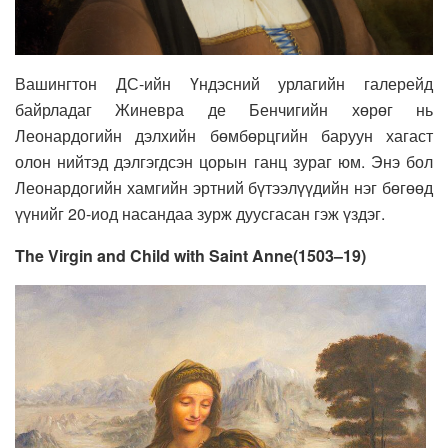
Вашингтон ДС-ийн Үндэсний урлагийн галерейд
байрладаг Жиневра де Бенчигийн хөрөг нь
Леонардогийн дэлхийн бөмбөрцгийн баруун хагаст
олон нийтэд дэлгэгдсэн цорын ганц зураг юм. Энэ бол
Леонардогийн хамгийн эртний бүтээлүүдийн нэг бөгөөд
үүнийг 20-иод насандаа зурж дуусгасан гэж үздэг.
The Virgin and Child with Saint Anne(1503–19)