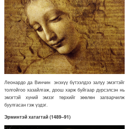
Леонардо да Винчин энэхүү бүтээлдээ залуу эмэгтэйг
толгойгоо хазайлгаж, доош харж буйгаар дүрсэлсэн нь
эмэгтэй хүний эмзэг төрхийг зөөлөн загварчилж
буулгасан гэж үздэг.
Эрминтэй хатагтай (1489–91)