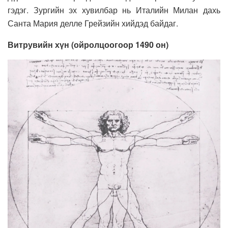
гэдэг. Зургийн эх хувилбар нь Италийн Милан дахь
Санта Мария делле Грейзийн хийдэд байдаг.
Витрувийн хүн (ойролцоогоор 1490 он)