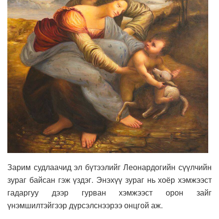
Зарим судлаачид эл бүтээлийг Леонардогийн сүүлчийн
зураг байсан гэж үздэг. Энэхүү зураг нь хоёр хэмжээст
гадаргуу дээр гурван хэмжээст орон зайг
үнэмшилтэйгээр дүрсэлснээрээ онцгой аж.