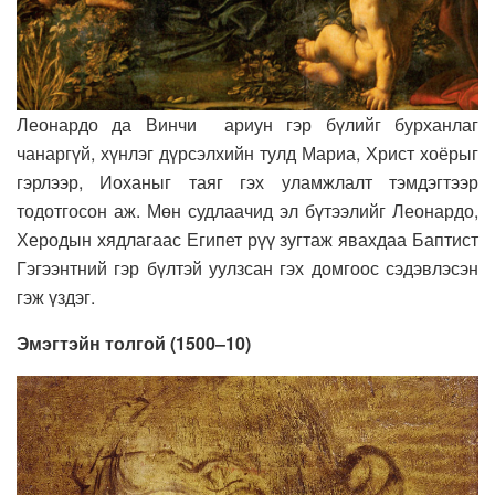
Леонардо да Винчи ариун гэр бүлийг бурханлаг
чанаргүй, хүнлэг дүрсэлхийн тулд Мариа, Христ хоёрыг
гэрлээр, Иоханыг таяг гэх уламжлалт тэмдэгтээр
тодотгосон аж. Мөн судлаачид эл бүтээлийг Леонардо,
Херодын хядлагаас Египет рүү зугтаж явахдаа Баптист
Гэгээнтний гэр бүлтэй уулзсан гэх домгоос сэдэвлэсэн
гэж үздэг.
Эмэгтэйн толгой (1500–10)