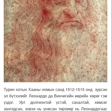
Турин хотын Хааны номын санд 1512-1515 онд зурсан
эл бүтээлийг Леонардо да Винчигийн өөрийн хөрөг гэж
үздэг. Урт долгионтой үстэй, сахалтай, хөмсөг
зангидсан, зовхи нь унжсан төрхөөр нь Леонардогаас