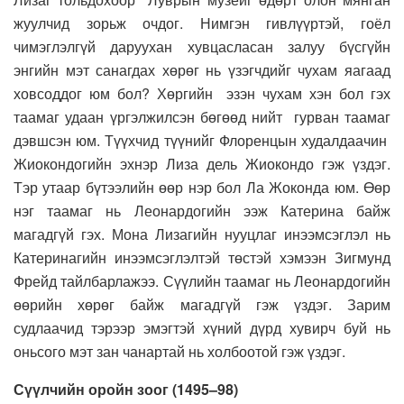
жуулчид зорьж очдог. Нимгэн гивлүүртэй, гоёл
чимэглэлгүй даруухан хувцасласан залуу бүсгүйн
энгийн мэт санагдах хөрөг нь үзэгчдийг чухам яагаад
ховсоддог юм бол? Хөргийн эзэн чухам хэн бол гэх
таамаг удаан үргэлжилсэн бөгөөд нийт гурван таамаг
дэвшсэн юм. Түүхчид түүнийг Флоренцын худалдаачин
Жиокондогийн эхнэр Лиза дель Жиокондо гэж үздэг.
Тэр утаар бүтээлийн өөр нэр бол Ла Жоконда юм. Өөр
нэг таамаг нь Леонардогийн ээж Катерина байж
магадгүй гэх. Мона Лизагийн нууцлаг инээмсэглэл нь
Катеринагийн инээмсэглэлтэй төстэй хэмээн Зигмунд
Фрейд тайлбарлажээ. Сүүлийн таамаг нь Леонардогийн
өөрийн хөрөг байж магадгүй гэж үздэг. Зарим
судлаачид тэрээр эмэгтэй хүний дүрд хувирч буй нь
оньсого мэт зан чанартай нь холбоотой гэж үздэг.
Сүүлчийн оройн зоог (1495–98)