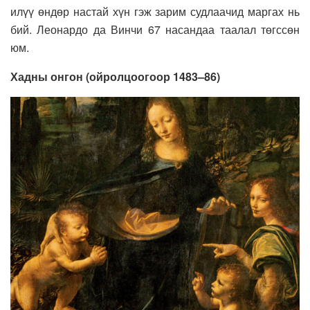
илүү өндөр настай хүн гэж зарим судлаачид маргах нь
бий. Леонардо да Винчи 67 насандаа таалал төгссөн
юм.
Хадны онгон (ойролцоогоор 1483–86)