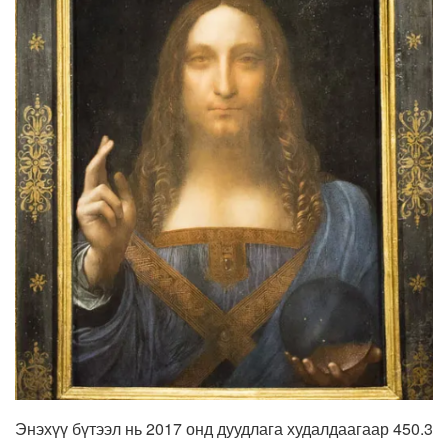
Энэхүү бүтээл нь 2017 онд дуудлага худалдаагаар 450.3