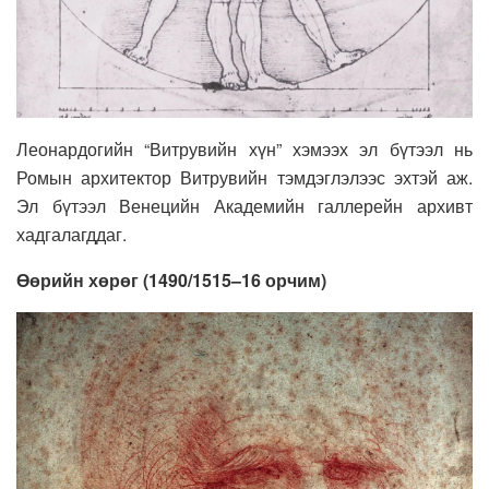
Леонардогийн “Витрувийн хүн” хэмээх эл бүтээл нь
Ромын архитектор Витрувийн тэмдэглэлээс эхтэй аж.
Эл бүтээл Венецийн Академийн галлерейн архивт
хадгалагддаг.
Өөрийн хөрөг (1490/1515–16 орчим)