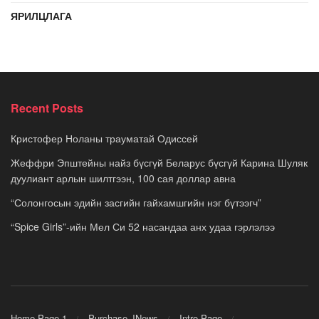
ЯРИЛЦЛАГА
Recent Posts
Кристофер Ноланы трауматай Одиссей
Жеффри Эпштейны найз бүсгүй Беларус бүсгүй Карина Шуляк
дуулиант арлын шилтгээн, 100 сая доллар авна
“Солонгосын эдийн засгийн гайхамшгийн нэг бүтээгч”
“Spice Girls”-ийн Мел Си 52 насандаа анх удаа гэрлэлээ
Home Page 1
Purchase JNews
Intro Page