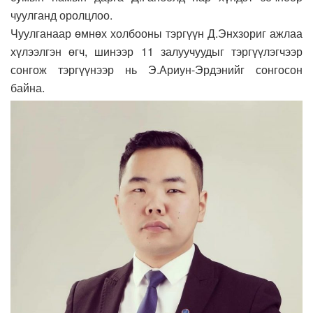
чуулганд оролцлоо.
Чуулганаар өмнөх холбооны тэргүүн Д.Энхзориг ажлаа
хүлээлгэн өгч, шинээр 11 залуучуудыг тэргүүлэгчээр
сонгож тэргүүнээр нь Э.Ариун-Эрдэнийг сонгосон
байна.