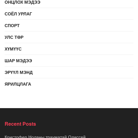
ОНЦЛОХ МЭДЭЭ
СОЁЛ УРЛАГ
СПОРТ
УЛС ТӨР
ХҮМҮҮС
ШАР МЭДЭЭ
ЭРҮҮЛ МЭНД
ЯРИЛЦЛАГА
Recent Posts
Кристофер Ноланы трауматай Одиссей