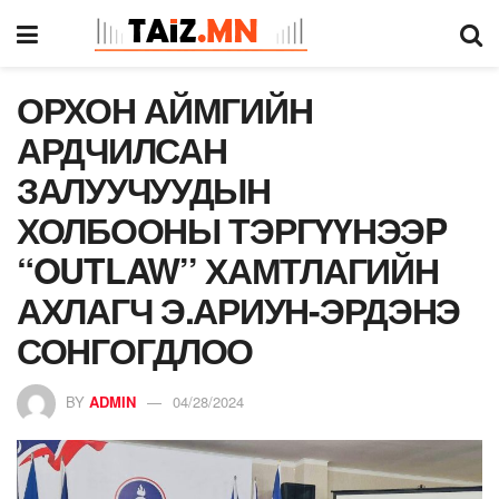
ОРХОН АЙМГИЙН
АРДЧИЛСАН
ЗАЛУУЧУУДЫН
ХОЛБООНЫ ТЭРГҮҮНЭЭP
“OUTLAW’’ ХАМТЛАГИЙН
АХЛАГЧ Э.АРИУН-ЭРДЭНЭ
СОНГОГДЛОО
BY
ADMIN
04/28/2024