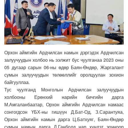
Орхон аймгийн Ардчилсан намын дэргэдэх Ардчилсан
залуучуудын холбоо нь ээлжит бус чуулганаа 2023 оны
05 дугаар сарын 06-ны өдөр Баян-Өндөр, Жаргалант
сумын залуучуудын төлөөллийг оролцуулан зохион
байгууллаа.
​Тус чуулганд Монголын Ардчилсан залуучуудын
холбооны Ерөнхий нарийн бичгийн дарга
М.Амгаланбаатар, Орхон аймгийн Ардчилсан намаас
сонгогдсон ҮБХ-ны гишүүн Д.Бат-Од, З.Сарантуяа,
Орхон аймгийн намын дарга Ц.Батхуяг, Баян-Өндөр
сумын намын дарга Д.Ганболд нар хүндэт зочноор