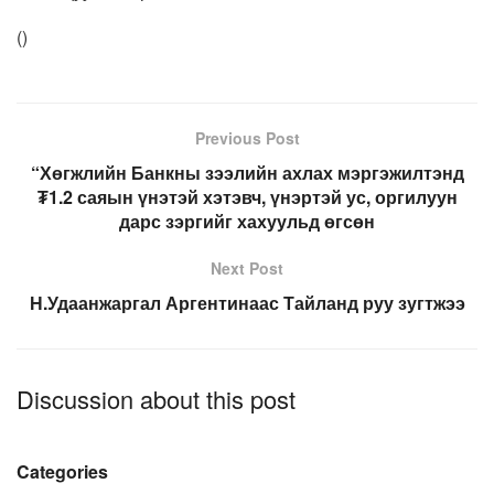
(
)
Previous Post
“Хөгжлийн Банкны зээлийн ахлах мэргэжилтэнд
₮1.2 саяын үнэтэй хэтэвч, үнэртэй ус, оргилуун
дарс зэргийг хахуульд өгсөн
Next Post
Н.Удаанжаргал Аргентинаас Тайланд руу зугтжээ
Discussion about this post
Categories