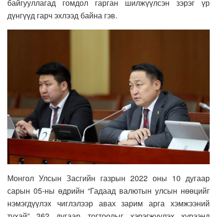
байгууллагад гомдол гарган шилжүүлсэн зэрэг үр
дүнгүүд гарч эхлээд байна гэв.
Монгол Улсын Засгийн газрын 2022 оны 10 дугаар
сарын 05-ны өдрийн “Гадаад валютын улсын нөөцийг
нэмэгдүүлэх чиглэлээр авах зарим арга хэмжээний
тухай” 362 дугаар тогтоолыг хэрэгжүүлэх хүрээнд