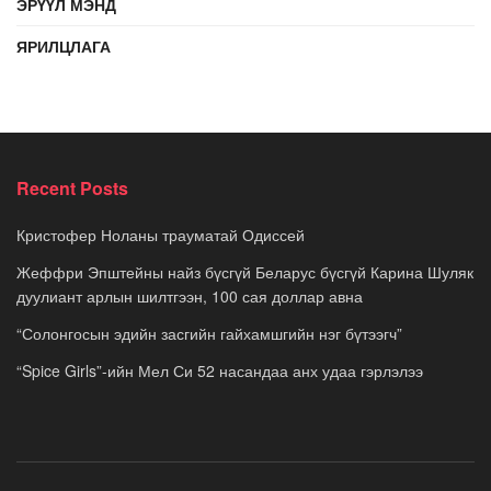
ЭРҮҮЛ МЭНД
ЯРИЛЦЛАГА
Recent Posts
Кристофер Ноланы трауматай Одиссей
Жеффри Эпштейны найз бүсгүй Беларус бүсгүй Карина Шуляк
дуулиант арлын шилтгээн, 100 сая доллар авна
“Солонгосын эдийн засгийн гайхамшгийн нэг бүтээгч”
“Spice Girls”-ийн Мел Си 52 насандаа анх удаа гэрлэлээ