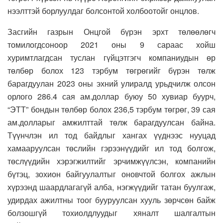
нээлттэй борлуулдаг болсонтой холбоотойг онцлов.
Засгийн газрын Онцгой бүрэн эрхт төлөөлөгч
томилогдсоноор 2021 оны 9 сараас хойш
хуримтлагдсан туслан гүйцэтгэгч компаниудын өр
төлбөр болох 123 тэрбум төгрөгийг бүрэн төлж
барагдуулан 2023 оны эхний улиралд урьдчилж олсон
орлого 286.4 сая ам.доллар буюу 50 хувиар буурч,
“ЭТТ” бондын төлбөр болох 236,5 тэрбум төгрөг, 39 сая
ам.долларыг амжилттай төлж барагдуулсан байна.
Түүнчлэн ил тод байдлыг хангах үүднээс нууцад
хамааруулсан төслийн гэрээнүүдийг ил тод болгож,
төслүүдийн хэрэгжилтийг эрчимжүүлсэн, компанийн
бүтэц, зохион байгуулалтыг оновчтой болгох ажлын
хүрээнд шаардлагагүй алба, нэгжүүдийг татан буулгаж,
удирдах ажилтны тоог бууруулсан хууль зөрчсөн байж
болзошгүй тохиолдлуудыг хяналт шалгалтын