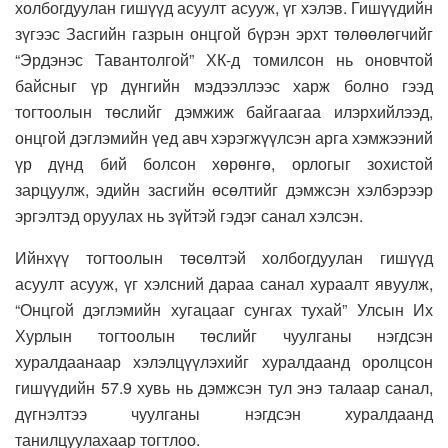
холбогдуулан гишүүд асуулт асууж, үг хэлэв. Гишүүдийн
зүгээс Засгийн газрын онцгой бүрэн эрхт төлөөлөгчийг
“Эрдэнэс Тавантолгой” ХК-д томилсон нь оновчтой
байсныг үр дүнгийн мэдээллээс харж болно гээд
тогтоолын төслийг дэмжиж байгаагаа илэрхийлээд,
онцгой дэглэмийн үед авч хэрэгжүүлсэн арга хэмжээний
үр дүнд бий болсон хөрөнгө, орлогыг зохистой
зарцуулж, эдийн засгийн өсөлтийг дэмжсэн хэлбэрээр
эргэлтэд оруулах нь зүйтэй гэдэг санал хэлсэн.
Ийнхүү тогтоолын төсөлтэй холбогдуулан гишүүд
асуулт асууж, үг хэлсний дараа санал хураалт явуулж,
“Онцгой дэглэмийн хугацааг сунгах тухай” Улсын Их
Хурлын тогтоолын төслийг чуулганы нэгдсэн
хуралдаанаар хэлэлцүүлэхийг хуралдаанд оролцсон
гишүүдийн 57.9 хувь нь дэмжсэн тул энэ талаар санал,
дүгнэлтээ чуулганы нэгдсэн хуралдаанд
танилцуулахаар тогтлоо.