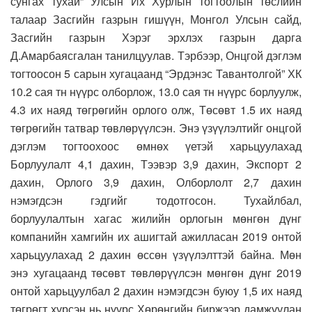
сунгах тухай” Улсын Их Хурлын тогтоолын төслийн
талаар Засгийн газрын гишүүн, Монгол Улсын сайд,
Засгийн газрын Хэрэг эрхлэх газрын дарга
Д.Амарбаясгалан танилцуулав. Тэрбээр, Онцгой дэглэм
тогтоосон 5 сарын хугацаанд “Эрдэнэс Тавантолгой” ХК
10.2 сая тн нүүрс олборлож, 13.0 сая тн нүүрс борлуулж,
4.3 их наяд төгрөгийн орлого олж, Төсөвт 1.5 их наяд
төгрөгийн татвар төвлөрүүлсэн. Энэ үзүүлэлтийг онцгой
дэглэм тогтоохоос өмнөх үетэй харьцуулахад
Борлуулалт 4,1 дахин, Тээвэр 3,9 дахин, Экспорт 2
дахин, Орлого 3,9 дахин, Олборлолт 2,7 дахин
нэмэгдсэн гэдгийг тодотгосон. Тухайлбал,
борлуулалтын хагас жилийн орлогын мөнгөн дүнг
компанийн хамгийн их ашигтай ажилласан 2019 онтой
харьцуулахад 2 дахин өссөн үзүүлэлттэй байна. Мөн
энэ хугацаанд төсөвт төвлөрүүлсэн мөнгөн дүнг 2019
онтой харьцуулбал 2 дахин нэмэгдсэн буюу 1,5 их наяд
төгрөгт хүрсэн нь нүүрс Хөрөнгийн биржээр дамжуулан