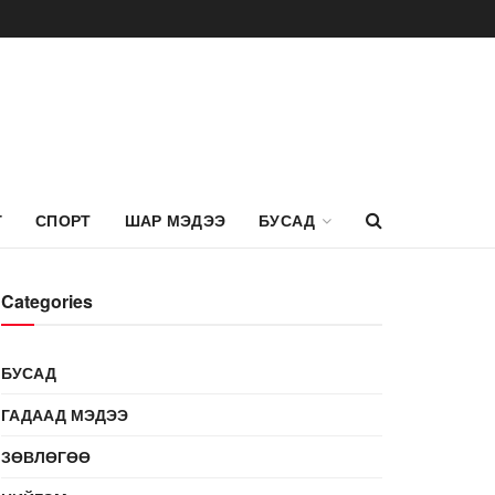
Г
СПОРТ
ШАР МЭДЭЭ
БУСАД
Categories
БУСАД
ГАДААД МЭДЭЭ
ЗӨВЛӨГӨӨ