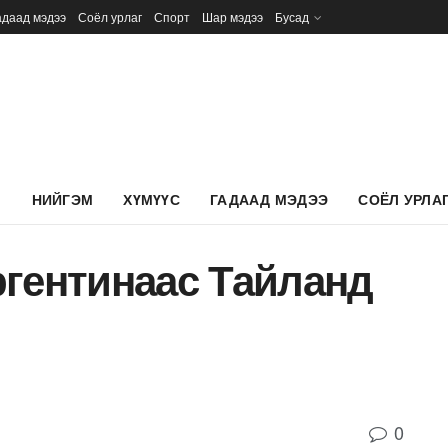
адаад мэдээ
Соёл урлаг
Спорт
Шар мэдээ
Бусад
Л
НИЙГЭМ
ХҮМҮҮС
ГАДААД МЭДЭЭ
СОЁЛ УРЛА
ргентинаас Тайланд
0