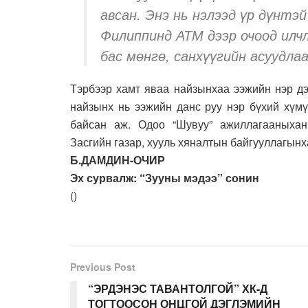
авсан. Энэ нь нэлээд үр дүнтэ
Филиппинд АТМ дээр очоод илчл
бас мөнгө, санхүүгийн асуудла
Тэрбээр хамт яваа найзынхаа ээжийн нэр дэ
найзынх нь ээжийн данс руу нэр бүхий хүмү
байсан аж. Одоо “Шувуу” ажиллагааныха
Засгийн газар, хууль хяналтын байгууллагынх
Б.ДАМДИН-ОЧИР
Эх сурвалж: “Зууны мэдээ” сонин
(
)
Previous Post
“ЭРДЭНЭС ТАВАНТОЛГОЙ” ХК-Д
ТОГТООСОН ОНЦГОЙ ДЭГЛЭМИЙН