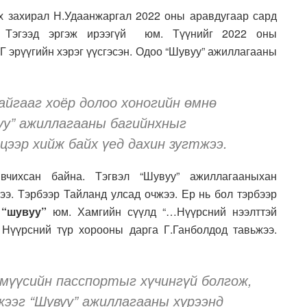
эх захирал Н.Удаанжаргал 2022 оны аравдугаар сард
. Тэгээд эргэж ирээгүй юм. Түүнийг 2022 оны
Г эрүүгийн хэрэг үүсгэсэн. Одоо “Шувуу” ажиллагааны
йгааг хоёр долоо хоногийн өмнө
уу” ажиллагааны багийнхныг
ээр хийж байх үед дахин зугтжээ.
вчихсан байна. Тэгвэл “Шувуу” ажиллагааныхан
ээ. Тэрбээр Тайланд улсад очжээ. Ер нь бол тэрбээр
“шувуу”
юм. Хамгийн сүүлд “…Нүүрсний нээлттэй
 Нүүрсний түр хорооны дарга Г.Ганболдод тавьжээ.
үмүүсийн пасспортыг хүчингүй болгож,
жээг “Шувуу” ажиллагааны хүрээнд