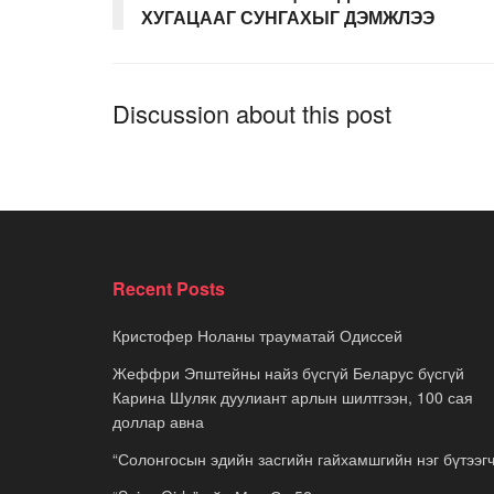
ХУГАЦААГ СУНГАХЫГ ДЭМЖЛЭЭ
Discussion about this post
Recent Posts
Кристофер Ноланы трауматай Одиссей
Жеффри Эпштейны найз бүсгүй Беларус бүсгүй
Карина Шуляк дуулиант арлын шилтгээн, 100 сая
доллар авна
“Солонгосын эдийн засгийн гайхамшгийн нэг бүтээгч