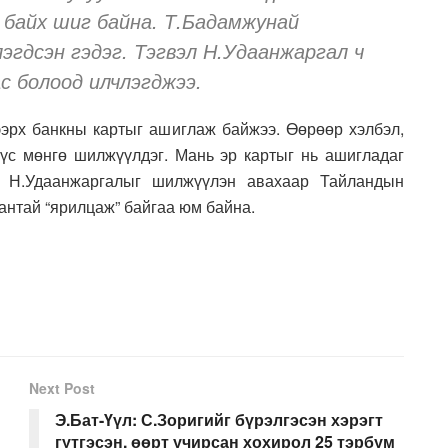
й байх шиг байна. Т.Бадамжунай
эгдсэн гэдэг. Тэгвэл Н.Удаанжаргал ч
ас болоод илчлэгджээ.
эрх банкны картыг ашиглаж байжээ. Өөрөөр хэлбэл,
үс мөнгө шилжүүлдэг. Мань эр картыг нь ашигладаг
н Н.Удаанжаргалыг шилжүүлэн авахаар Тайландын
антай “ярилцаж” байгаа юм байна.
Next Post
Э.Бат-Үүл: С.Зоригийг бүрэлгэсэн хэрэгт
гүтгэсэн, өөрт учирсан хохирол 25 тэрбум