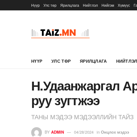
Нүүр
Улс төр
Ярилцлага
Нийтлэл
Нийгэм
Хүмүүс
Г
НҮҮР
УЛС ТӨР
ЯРИЛЦЛАГА
НИЙТЛЭ
Н.Удаанжаргал А
руу зугтжээ
ТАНЫ МЭДЭЭ МЭДЭЭЛЛИЙН ТАЙЗ
BY
ADMIN
04/28/2024
in
Онцлох мэдээ