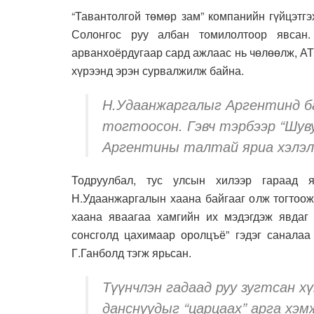
“Тавантолгой төмөр зам” компанийн гүйцэтг
Солонгос руу албан томилолтоор явсан
арванхоёрдугаар сард ажлаас нь чөлөөлж, АТ
хүрээнд эрэн сурвалжилж байна.
Н.Удаанжаргалыг Аргентинд ба
тогтоосон. Гэвч тэрбээр “Шув
Аргентины талтай яриа хэлэлц
Тодруулбал, тус улсын хилээр гараад я
Н.Удаанжаргалын хаана байгааг олж тогтоож
хаана яваагаа хамгийн их мэдэгдэж явдаг
сонсголд цахимаар оролцъё” гэдэг саналаа
Г.Ганболд тэгж ярьсан.
Түүнчлэн гадаад руу зугтсан х
данснуудыг “царцаах” арга хэм