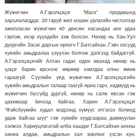
Жүжигчин А.Гэрэлцэцэг “Маск” продакшнд
харъяалагддаг. 20 гаруй жил хошин урлагийн чиглэлээр
ажилласан жүжигчин 40 дөхсөн насандаа анх удаа
гэрлэж, ихэр хүүхдийн ээж болсон. Нөхөр нь Хан-Уул
дүүргийн Засаг даргын орлогч Г.Батсайхан. Гэвч хосууд
хувийн амьдралаа үзүүлэн болгож дэлгээд байдаггүй.
А.Гэрэлцэцэгийг Алтан гадас одон авахад нөхөр нь
цэцэг барин ирснээс өөрөөр хамтдаа олны өмнө
гараагүй. Сүүлийн үед жүжигчин А.Гэрэлцэцэгийн
хувийн амьдралын талаар таагүй яриа гарч, хадмууд нь
жүжигчин бүсгүйд дургүй, нөхөр нь салж явсан гэж
цахимаар бичээд байгаа. Харин А.Гэрэлцэцэг
“Фэйсбүүкийн худал мэдээнд хүмүүс итгэхээ болиод
удаж байгаа шүү” гэж хувийн хуудсаараа дамжуулан
хэлжээ. Хариуцлагатай алба хашдаг Г.Батсайхан анхны
ханиа алдаж, амьдралын хал зовлонг үзсэн хүн.