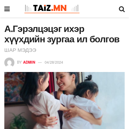
А.Гэрэлцэцэг ихэр
хүүхдийн зургаа ил болгов
ШАР МЭДЭЭ
BY
ADMIN
04/28/2024