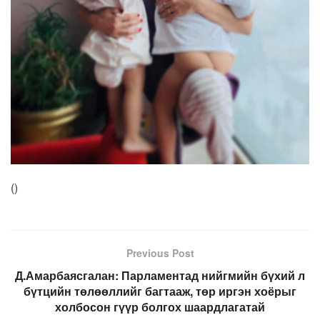
(
)
Previous Post
Д.Амарбаясгалан: Парламентад нийгмийн бүхий л
бүтцийн төлөөллийг багтааж, төр иргэн хоёрыг
холбосон гүүр болгох шаардлагатай