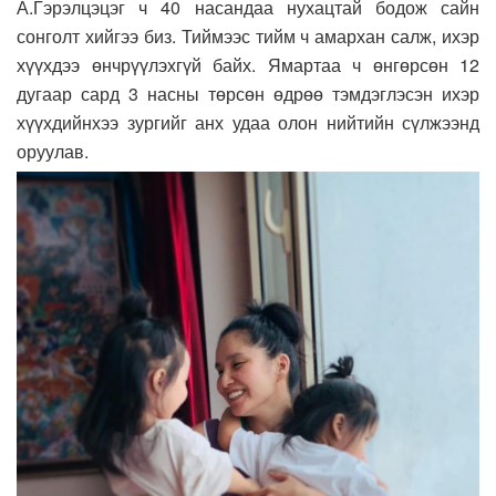
А.Гэрэлцэцэг ч 40 насандаа нухацтай бодож сайн
сонголт хийгээ биз. Тиймээс тийм ч амархан салж, ихэр
хүүхдээ өнчрүүлэхгүй байх. Ямартаа ч өнгөрсөн 12
дугаар сард 3 насны төрсөн өдрөө тэмдэглэсэн ихэр
хүүхдийнхээ зургийг анх удаа олон нийтийн сүлжээнд
оруулав.