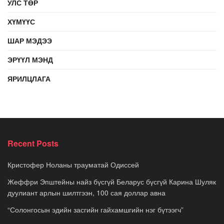
УЛС ТӨР
ХҮМҮҮС
ШАР МЭДЭЭ
ЭРҮҮЛ МЭНД
ЯРИЛЦЛАГА
Recent Posts
Кристофер Ноланы трауматай Одиссей
Жеффри Эпштейны найз бүсгүй Беларус бүсгүй Карина Шуляк
дуулиант арлын шилтгээн, 100 сая доллар авна
“Солонгосын эдийн засгийн гайхамшгийн нэг бүтээгч”