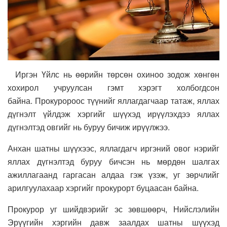
Иргэн Үйлс нь өөрийн төрсөн охиноо зодож хөнгөн
хохирол учруулсан гэмт хэрэгт холбогдсон
байна. Прокуророос түүнийг яллагдагчаар татаж, яллах
дүгнэлт үйлдэж хэргийг шүүхэд ирүүлэхдээ яллах
дүгнэлтэд овгийг нь буруу бичиж ирүүлжээ.
Анхан шатны шүүхээс, яллагдагч иргэний овог нэрийг
яллах дүгнэлтэд буруу бичсэн нь мөрдөн шалгах
ажиллагаанд гаргасан алдаа гэж үзэж, уг зөрчлийг
арилгуулахаар хэргийг прокурорт буцаасан байна.
Прокурор уг шийдвэрийг эс зөвшөөрч, Нийслэлийн
Эрүүгийн хэргийн давж заалдах шатны шүүхэд