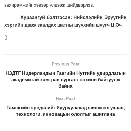
захирамжийг хэвээр үлдээж шийдвэрлэв.
Хураангуй бэлтгэсэн: Нийслэлийн Эрүүгийн
хэргийн
давж заалдах шатны шүүхийн шүүгч Ц.Оч
(
)
Previous Post
НЗДТГ Нидерландын Гаагийн Нутгийн удирдлагын
академитай хамтран сургалт зохион байгуулж
байна
Next Post
Гамшгийн эрсдэлийг бууруулахад шинжлэх ухаан,
технологи, инновацын ололтыг ашиглана