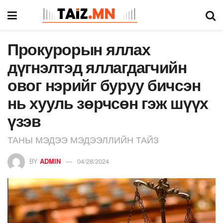
Прокурорын яллах
дүгнэлтэд яллагдагчийн
овог нэрийг буруу бичсэн
нь хууль зөрчсөн гэж шүүх
үзэв
ТАНЫ МЭДЭЭ МЭДЭЭЛЛИЙН ТАЙЗ
BY
ADMIN
04/28/2024