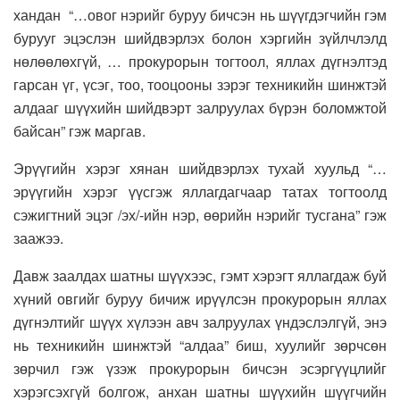
хандан “…овог нэрийг буруу бичсэн нь шүүгдэгчийн гэм
бурууг эцэслэн шийдвэрлэх болон хэргийн зүйлчлэлд
нөлөөлөхгүй, … прокурорын тогтоол, яллах дүгнэлтэд
гарсан үг, үсэг, тоо, тооцооны зэрэг техникийн шинжтэй
алдааг шүүхийн шийдвэрт залруулах бүрэн боломжтой
байсан” гэж маргав.
Эрүүгийн хэрэг хянан шийдвэрлэх тухай хуульд “…
эрүүгийн хэрэг үүсгэж яллагдагчаар татах тогтоолд
сэжигтний эцэг /эх/-ийн нэр, өөрийн нэрийг тусгана” гэж
заажээ.
Давж заалдах шатны шүүхээс, гэмт хэрэгт яллагдаж буй
хүний овгийг буруу бичиж ирүүлсэн прокурорын яллах
дүгнэлтийг шүүх хүлээн авч залруулах үндэслэлгүй, энэ
нь техникийн шинжтэй “алдаа” биш, хуулийг зөрчсөн
зөрчил гэж үзэж прокурорын бичсэн эсэргүүцлийг
хэрэгсэхгүй болгож, анхан шатны шүүхийн шүүгчийн