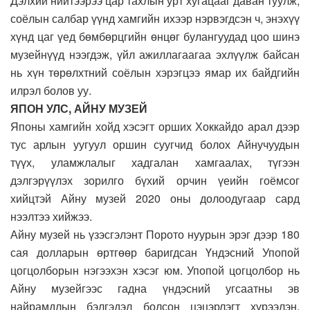
Дэлхий нийтээрээ цар тахлын урт хугацааг даван туулж,
соёлын салбар үүнд хамгийн ихээр нэрвэгдсэн ч, энэхүү
хүнд цаг үед бөмбөрцгийн өнцөг булангуудад цоо шинэ
музейнүүд нээгдэж, үйл ажиллагаагаа эхлүүлж байсан
нь хүн төрөлхтний соёлын хэрэгцээ ямар их байдгийн
илрэл болов уу.
ЯПОН УЛС, АЙНУ МУЗЕЙ
Японы хамгийн хойд хэсэгт орших Хоккайдо арал дээр
тус арлын уугуул оршин суугчид болох Айнучуудын
түүх, уламжлалыг хадгалан хамгаалах, түгээн
дэлгэрүүлэх зорилго бүхий орчин үеийн гоёмсог
хийцтэй Айну музей 2020 оны долоодугаар сард
нээлтээ хийжээ.
Айну музей нь үзэсгэлэнт Порото нуурын эрэг дээр 180
сая долларын өртгөөр баригдсан Үндэсний Упопой
цогцолборын нэгээхэн хэсэг юм. Упопой цогцолбор нь
Айну музейгээс гадна үндэсний угсаатны эв
найрамдлын бэлгэдэл болсон цэцэрлэгт хүрээлэн,