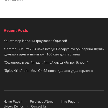
Recent Posts
Кристофер Ноланы трауматай Одиссей
Жеффри Эпштейны найз бүсгүй Беларус бүсгүй Карина Шуляк
дуулиант арлын шилтгээн, 100 сая доллар авна
“Солонгосын эдийн засгийн гайхамшгийн нэг бүтээгч”
“Spice Girls”-ийн Мел Си 52 насандаа анх удаа гэрлэлээ
Home Page 1
Purchase JNews
Intro Page
JNews Demos
Contact Us