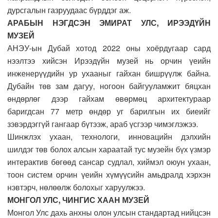
дурсгалын газруудаас бүрддэг аж.
АРАБЫН НЭГДСЭН ЭМИРАТ УЛС, ИРЭЭДҮЙН
МУЗЕЙ
АНЭУ-ын Дубай хотод 2022 оны хоёрдугаар сард
нээлтээ хийсэн Ирээдүйн музей нь орчин үеийн
инженерүүдийн ур ухааныг гайхан бишрүүлж байна.
Дубайн төв зам дагуу, ногоон байгууламжит бяцхан
өндөрлөг дээр гайхам өвөрмөц архитектураар
баригдсан 77 метр өндөр уг барилгын их биеийг
зэвэрдэггүй гангаар бүтээж, араб үсгээр чимэглэжээ.
Шинжлэх ухаан, технологи, инновацийн дэлхийн
шилдэг төв болох алсын хараатай тус музейн бүх үзмэр
интерактив бөгөөд сансар судлал, хиймэл оюун ухаан,
тоон систем орчин үеийн хүмүүсийн амьдралд хэрхэн
нэвтэрч, нөлөөлж болохыг харуулжээ.
МОНГОЛ УЛС, ЧИНГИС ХААН МУЗЕЙ
Монгол Улс дахь анхны олон улсын стандартад нийцсэн