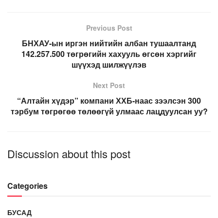
Previous Post
БНХАУ-ын иргэн нийтийн албан тушаалтанд
142.257.500 төгрөгийн хахууль өгсөн хэргийг
шүүхэд шилжүүлэв
Next Post
“Алтайн хүдэр” компани ХХБ-наас зээлсэн 300
тэрбум төгрөгөө төлөөгүй улмаас лацдуулсан уу?
Discussion about this post
Categories
БУСАД