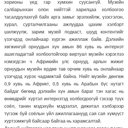
хорионы үед гар хумхин суусангүй. Музейн
салбарынхан олон нийттэй харилцаа холбоогоо
тасалдуулахгүй байх арга замыг эрэлхийлж, үзэсгэлэн,
хурал, сурталчилгааны ажлуудаа цахим хэлбэрт
шилжүүлж, зарим музей подкаст, шууд контентийг
үзэгчдэд онлайнаар хүргэн ажиллаж байв. Дэлхийн
хөгжингүй орнуудын хүн амын 86 хувь нь интернэт
ашигладагтай холбоотойгоор виртуал музейн хэрэглээ
нэмэгдсэн ч Африкийн улс орнууд, арлын жижиг
орнуудын музейн ердөө тав орчим хувь нь онлайнаар
үзэгчдэд хүрэх чадамжтай байна. Нийт музейн дөнгөж
0,9 хувь нь Африкт, 0,5 хувь нь Арабын бүс нутагт
байдаг бөгөөд дэлхийн хүн амын бараг тэн хагас нь
өнөөдрийг хүртэл интернэтэд холбогдоогүй гэхээр түүх
соёл, танин мэдэхүйн мэдээлэл, дижитал хэлбэрээр
түгээж буй соёлын үйл ажиллагаанууд сая сая хүмүүст
хүртээмжгүй байсаар байгаа нь харамсалтай.