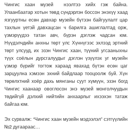
Чингис хаан музей нээлтээ хийх гэж байна.
Улаанбаатар хотын төвд сүндэрлэн боссон энэхүү хаад
язгууртны есөн давхар музейн бүтээн байгуулалт цар
тахлын үетэй давхацсан ч барилга ашиглалтад орж,
үзмэрүүдээ татан авч, бүрэн дэглэж чадсан юм.
Нүүдэлчдийн анхны төрт улс Хүннүгээс эхлээд эртний
төрт улсууд, их эзэн Чингис хаан, түүний угсааныхны
түүх соёлын дурсгалуудыг дэглэн үзүүлэх уг музейн
үзмэр бүрийг тогтож хараад явахад бүтэн есөн цаг
зарцуулна хэмээн эхний байдлаар тооцоолж буй. Хүн
төрөлхтний хоёр дахь мянганы суут хүмүүн, эзэн богд
Чингис хаанаар овоглосон энэ музей монголчуудын
төдийгүй дэлхий нийтийн анхаарлыг ихээхэн татаж
байгаа юм.
Эх сурвалж: “Чингис хаан музейн мэдээлэл” сэтгүүлийн
№2 дугаараас…