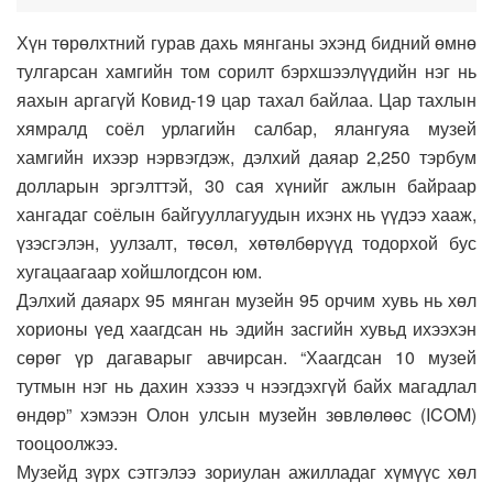
Хүн төрөлхтний гурав дахь мянганы эхэнд бидний өмнө
тулгарсан хамгийн том сорилт бэрхшээлүүдийн нэг нь
яахын аргагүй Ковид-19 цар тахал байлаа. Цар тахлын
хямралд соёл урлагийн салбар, ялангуяа музей
хамгийн ихээр нэрвэгдэж, дэлхий даяар 2,250 тэрбум
долларын эргэлттэй, 30 сая хүнийг ажлын байраар
хангадаг соёлын байгууллагуудын ихэнх нь үүдээ хааж,
үзэсгэлэн, уулзалт, төсөл, хөтөлбөрүүд тодорхой бус
хугацаагаар хойшлогдсон юм.
Дэлхий даяарх 95 мянган музейн 95 орчим хувь нь хөл
хорионы үед хаагдсан нь эдийн засгийн хувьд ихээхэн
сөрөг үр дагаварыг авчирсан. “Хаагдсан 10 музей
тутмын нэг нь дахин хэзээ ч нээгдэхгүй байх магадлал
өндөр” хэмээн Олон улсын музейн зөвлөлөөс (ICOM)
тооцоолжээ.
Музейд зүрх сэтгэлээ зориулан ажилладаг хүмүүс хөл