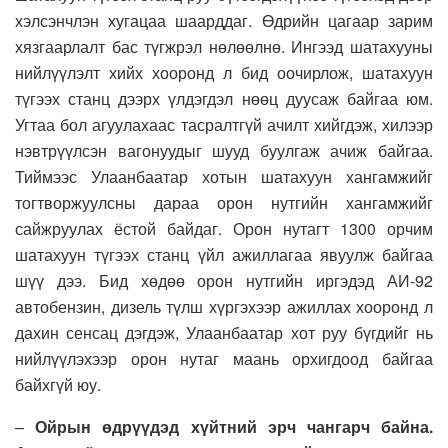
хэлсэнчлэн хугацаа шаарддаг. Өдрийн цагаар зарим
хязгаарлалт бас түгжрэл нөлөөлнө. Ингээд шатахууны
нийлүүлэлт хийх хооронд л бид оочирлож, шатахуун
түгээх станц дээрх үлдэгдэл нөөц дуусаж байгаа юм.
Угтаа бол агуулахаас тасралтгүй ачилт хийгдэж, хилээр
нэвтрүүлсэн вагонуудыг шууд буулгаж ачиж байгаа.
Тиймээс Улаанбаатар хотын шатахуун хангамжийг
тогтворжуулсны дараа орон нутгийн хангамжийг
сайжруулах ёстой байдаг. Орон нутагт 1300 орчим
шатахуун түгээх станц үйл ажиллагаа явуулж байгаа
шүү дээ. Бид хөдөө орон нутгийн иргэдэд АИ-92
автобензин, дизель түлш хүргэхээр ажиллах хооронд л
дахин сенсац дэгдэж, Улаанбаатар хот руу бүгдийг нь
нийлүүлэхээр орон нутаг маань орхигдоод байгаа
байхгүй юу.
–
Ойрын өдрүүдэд хүйтний эрч чангарч байна.