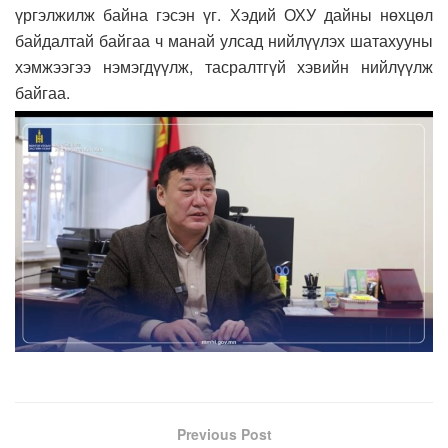
үргэлжилж байна гэсэн үг. Хэдий ОХУ дайны нөхцөл
байдалтай байгаа ч манай улсад нийлүүлэх шатахууны
хэмжээгээ нэмэгдүүлж, тасралтгүй хэвийн нийлүүлж
байгаа.
Previous Post