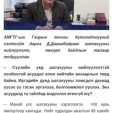
АМГТГ-ын Газрын тосны бүтээгдэхүүний
хэлтсийн дарга Д.Даваабаяраас шатахууны
нийлүүлэлт, нөхцөл байдлын талаар
тодрууллаа
.
–
Сүүлийн үед шатахууны нийлүүлэлттэй
холбоотой асуудал олон нийтийн анхаарлын төвд
байна. Иргэдийн дунд шатахууны хомсдол дахиад
үүсэх үү гэсэн эргэлзээ, болгоомжлол үүслээ. Энэ
асуудалд та тайлбар мэдээлэл өгөхгүй юу?
– Манай улс шатахууны хэрэглээгээ 100 хувь
импортоор хангадаг. Нийт худалдан авалтын 95 хувийг