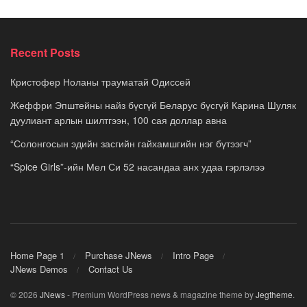
Recent Posts
Кристофер Ноланы трауматай Одиссей
Жеффри Эпштейны найз бүсгүй Беларус бүсгүй Карина Шуляк
дуулиант арлын шилтгээн, 100 сая доллар авна
“Солонгосын эдийн засгийн гайхамшгийн нэг бүтээгч”
“Spice Girls”-ийн Мел Си 52 насандаа анх удаа гэрлэлээ
Home Page 1
Purchase JNews
Intro Page
JNews Demos
Contact Us
© 2026
JNews
- Premium WordPress news & magazine theme by
Jegtheme
.