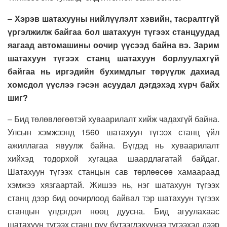
–
Хэрэв шатахууны нийлүүлэлт хэвийн, тасралтгүй
үргэлжилж байгаа бол шатахуун түгээх станцуудад
яагаад автомашины оочир үүсээд байна вэ. Зарим
шатахуун түгээх станц шатахуун борлуулахгүй
байгаа нь иргэдийн бухимдлыг төрүүлж дахиад
хомсдол үүслээ гэсэн асуудал дэгдэхэд хүрч байх
шиг?
– Бид төлөвлөгөөтэй хуваарилалт хийж чадахгүй байна.
Улсын хэмжээнд 1560 шатахуун түгээх станц үйл
ажиллагаа явуулж байна. Бүгдэд нь хуваарилалт
хийхэд тодорхой хугацаа шаардлагатай байдаг.
Шатахуун түгээх станцын сав төрлөөсөө хамаараад
хэмжээ хязгаартай. Жишээ нь, нэг шатахуун түгээх
станц дээр бид оочирлоод байвал тэр шатахуун түгээх
станцын үлдэгдэл нөөц дуусна. Бид агуулахаас
шатахуун түгээх станц руу бүтээгдэхүүнээ түгээхэд дээр