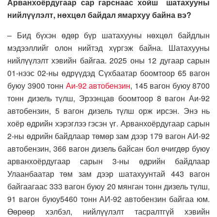
Арванхоёрдугаар сар гарснаас хойш шатахууны
нийлүүлэлт, нөхцөл байдал ямархуу байна вэ?
– Бид бүхэн өдөр бүр шатахууны нөхцөл байдлын
мэдээллийг олон нийтэд хүргэж байна. Шатахууны
нийлүүлэлт хэвийн байгаа. 2025 оны 12 дугаар сарын
01-нээс 02-ны өдрүүдэд Сүхбаатар боомтоор 65 вагон
буюу 3900 тонн
Аи-92 автобензин
, 145 вагон буюу 8700
тонн дизель түлш, Эрээнцав боомтоор 8 вагон Аи-92
автобензин, 5 вагон дизель түлш орж ирсэн. Энэ нь
хоёр өдрийн хэрэглээ гэсэн үг. Арванхоёрдугаар сарын
2-ны өдрийн байдлаар төмөр зам дээр 179 вагон АИ-92
автобензин, 366 вагон дизель байсан бол өчигдөр буюу
арванхоёрдугаар сарын 3-ны өдрийн байдлаар
Улаанбаатар төм зам дээр шатахуунтай 443 вагон
байгаагаас 333 вагон буюу 20 мянган тонн дизель түлш,
91 вагон буюу5460 тонн АИ-92 автобензин байгаа юм.
Өөрөөр хэлбэл, нийлүүлэлт тасралтгүй хэвийн