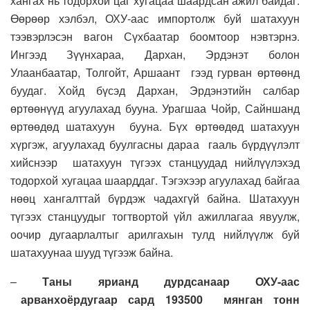
хангах нь тодорхой цаг хугацаа шаардсан ажил байдаг.
Өөрөөр хэлбэл, ОХУ-аас импортолж буй шатахуун
тээвэрлэсэн вагон Сүхбаатар боомтоор нэвтэрнэ.
Ингээд Зүүнхараа, Дархан, Эрдэнэт болон
Улаанбаатар, Толгойт, Аршаант гээд гурван өртөөнд
буудаг. Хойд бүсэд Дархан, Эрдэнэтийн салбар
өртөөнүүд агуулахад бууна. Урагшаа Чойр, Сайншанд
өртөөдөд шатахуун бууна. Бүх өртөөдөд шатахуун
хүргэж, агуулахад буулгасны дараа гааль бүрдүүлэлт
хийснээр шатахуун түгээх станцуудад нийлүүлэхэд
тодорхой хугацаа шаарддаг. Тэгэхээр агуулахад байгаа
нөөц хангалттай бүрдэж чадахгүй байна. Шатахуун
түгээх станцуудыг тогтвортой үйл ажиллагаа явуулж,
оочир дугаарлалтыг арилгахын тулд нийлүүлж буй
шатахуунаа шууд түгээж байна.
–
Таны ярианд дурдсанаар ОХУ-
аас
арванхоёрдугаар сард 193500
мянган тонн