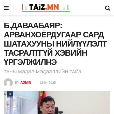
Б.ДАВААБАЯР:
АРВАНХОЁРДУГААР САРД
ШАТАХУУНЫ НИЙЛҮҮЛЭЛТ
ТАСРАЛТГҮЙ ХЭВИЙН
ҮРГЭЛЖИЛНЭ
ТАНЫ МЭДЭЭ МЭДЭЭЛЛИЙН ТАЙЗ
BY
ADMIN
12/04/2025