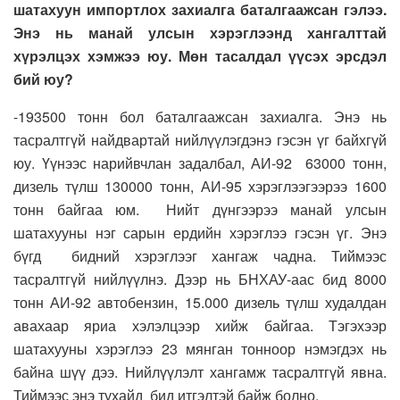
шатахуун импортлох захиалга баталгаажсан гэлээ.
Энэ нь манай улсын хэрэглээнд хангалттай
хүрэлцэх хэмжээ юу. Мөн тасалдал үүсэх эрсдэл
бий юу?
-193500 тонн бол баталгаажсан захиалга. Энэ нь
тасралтгүй найдвартай нийлүүлэгдэнэ гэсэн үг байхгүй
юу. Үүнээс нарийвчлан задалбал, АИ-92 63000 тонн,
дизель түлш 130000 тонн, АИ-95 хэрэглээгээрээ 1600
тонн байгаа юм. Нийт дүнгээрээ манай улсын
шатахууны нэг сарын ердийн хэрэглээ гэсэн үг. Энэ
бүгд бидний хэрэглээг хангаж чадна. Тиймээс
тасралтгүй нийлүүлнэ. Дээр нь БНХАУ-аас бид 8000
тонн АИ-92 автобензин, 15.000 дизель түлш худалдан
авахаар яриа хэлэлцээр хийж байгаа. Тэгэхээр
шатахууны хэрэглээ 23 мянган тонноор нэмэгдэх нь
байна шүү дээ. Нийлүүлэлт хангамж тасралтгүй явна.
Тиймээс энэ тухайд бид итгэлтэй байж болно.