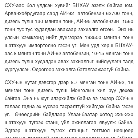
ОХУ-аас бол үлдсэн хувийг БНХАУ эзэлж байгаа юм.
Арванхоёрдугаар сард АИ-92 автобензин 62700 тонн,
дизель түлш 130 мянган тонн, АИ-95 автобензин 1560
тонн тус тус худалдан авахаар захиалга өгсөн. Энэ нь
улсын хэмжээнд нийт дүнгээрээ 193500 мянган тонн
шатахуун импортолно гэсэн үг. Мөн урд хөрш БНХАУ-
аас 8 мянган тонн АИ-92 автобензин, 10-15 мянган тонн
дизель түлш худалдан авах захиалгыг нийлүүлэгч талд
хүргүүлсэн. Одоогоор захиалга баталгаажаагүй байна.
ОХУ-ын нутаг дэвсгэр дээр 8.7 мянган тонн АИ-92, 18
мянган тонн дизель түлш Монголын хил рүү дөхөж
байгаа. Энэ нь юуг илэрхийлж байна вэ гэхээр ОХУ-ын
талаас гадна эх үүсвэр тасралтгүй хийгдэж байна гэсэн
үг. Өнөөдрийн байдлаар Улаанбаатар хотод 225-230
шатахуун түгээх станц үйл ажиллагаа явуулж байна.
Эдгээр шатахуун түгээх станцыг тогтмол нөөцөөр