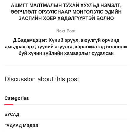
АШИГТ МАЛТМАЛЫН ТУХАЙ ХУУЛЬД НЭМЭЛТ,
ӨӨРЧЛӨЛТ ОРУУЛСНААР МОНГОЛ УЛС ЭДИЙН
ЗАСГИЙН ХОЁР ХӨДӨЛГҮҮРТЭЙ БОЛНО
Next Post
Д.Бадамцэцэг: Хүний эрүүл, аюулгүй орчинд
амьдрах эрх, түүний агуулга, хэрэгжилтэд нөлөөлж
буй хүчин зүйлийн хамаарлыг судалсан
Discussion about this post
Categories
БУСАД
ГАДААД МЭДЭЭ