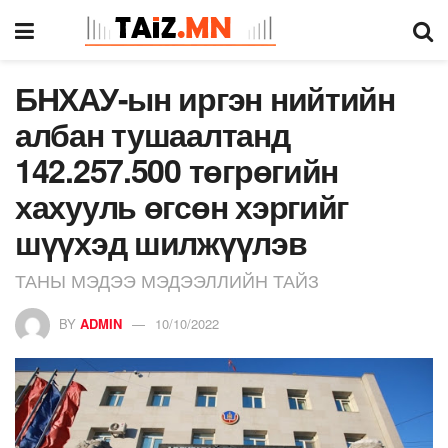
БНХАУ-ын иргэн нийтийн
албан тушаалтанд
142.257.500 төгрөгийн
хахууль өгсөн хэргийг
шүүхэд шилжүүлэв
ТАНЫ МЭДЭЭ МЭДЭЭЛЛИЙН ТАЙЗ
BY
ADMIN
10/10/2022