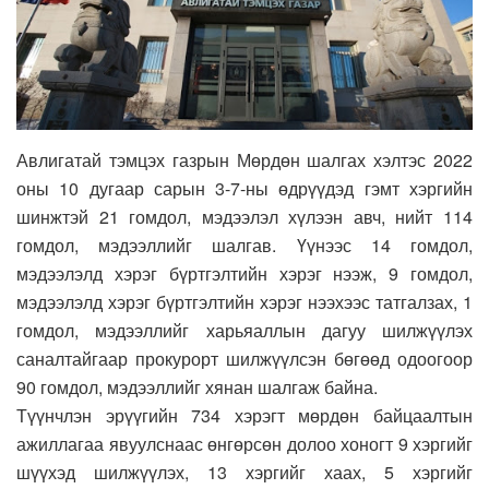
Авлигатай тэмцэх газрын Мөрдөн шалгах хэлтэс 2022
оны 10 дугаар сарын 3-7-ны өдрүүдэд гэмт хэргийн
шинжтэй 21 гомдол, мэдээлэл хүлээн авч, нийт 114
гомдол, мэдээллийг шалгав. Үүнээс 14 гомдол,
мэдээлэлд хэрэг бүртгэлтийн хэрэг нээж, 9 гомдол,
мэдээлэлд хэрэг бүртгэлтийн хэрэг нээхээс татгалзах, 1
гомдол, мэдээллийг харьяаллын дагуу шилжүүлэх
саналтайгаар прокурорт шилжүүлсэн бөгөөд одоогоор
90 гомдол, мэдээллийг хянан шалгаж байна.
Түүнчлэн эрүүгийн 734 хэрэгт мөрдөн байцаалтын
ажиллагаа явуулснаас өнгөрсөн долоо хоногт 9 хэргийг
шүүхэд шилжүүлэх, 13 хэргийг хаах, 5 хэргийг