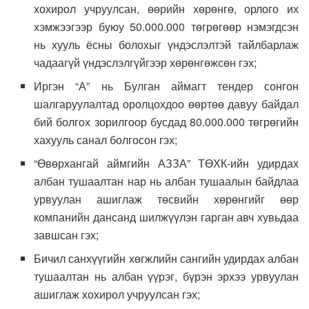
хохирол учруулсан, өөрийн хөрөнгө, орлого их
хэмжээгээр буюу 50.000.000 төгрөгөөр нэмэгдсэн
нь хууль ёсны болохыг үндэслэлтэй тайлбарлаж
чадаагүй үндэслэлгүйгээр хөрөнгөжсөн гэх;
Иргэн “А” нь Булган аймагт тендер сонгон
шалгаруулалтад оролцохдоо өөртөө давуу байдал
бий болгох зорилгоор бусдад 80.000.000 төгрөгийн
хахууль санал болгосон гэх;
“Өвөрхангай аймгийн АЗЗА” ТӨХК-ийн удирдах
албан тушаалтан нар нь албан тушаалын байдлаа
урвуулан ашиглаж төсвийн хөрөнгийг өөр
компанийн дансанд шилжүүлэн гарган авч хувьдаа
завшсан гэх;
Бичил санхүүгийн хөгжлийн сангийн удирдах албан
тушаалтан нь албан үүрэг, бүрэн эрхээ урвуулан
ашиглаж хохирол учруулсан гэх;