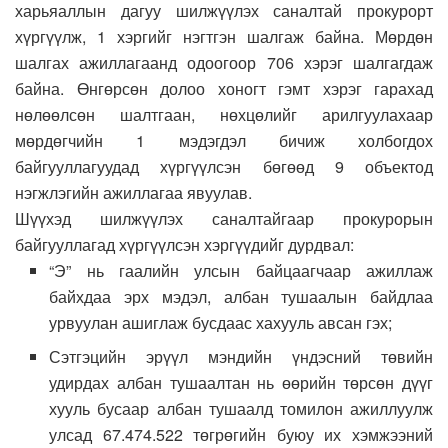
харьяаллын дагуу шилжүүлэх саналтай прокурорт
хүргүүлж, 1 хэргийг нэгтгэн шалгаж байна. Мөрдөн
шалгах ажиллагаанд одоогоор 706 хэрэг шалгагдаж
байна. Өнгөрсөн долоо хоногт гэмт хэрэг гарахад
нөлөөлсөн шалтгаан, нөхцөлийг арилгуулахаар
мөрдөгчийн 1 мэдэгдэл бичиж холбогдох
байгууллагуудад хүргүүлсэн бөгөөд 9 объектод
нэгжлэгийн ажиллагаа явуулав.
Шүүхэд шилжүүлэх саналтайгаар прокурорын
байгууллагад хүргүүлсэн хэргүүдийг дурдвал:
“Э” нь гаалийн улсын байцаагчаар ажиллаж
байхдаа эрх мэдэл, албан тушаалын байдлаа
урвуулан ашиглаж бусдаас хахууль авсан гэх;
Сэтгэцийн эрүүл мэндийн үндэсний төвийн
удирдах албан тушаалтан нь өөрийн төрсөн дүүг
хууль бусаар албан тушаалд томилон ажиллуулж
улсад 67.474.522 төгрөгийн буюу их хэмжээний