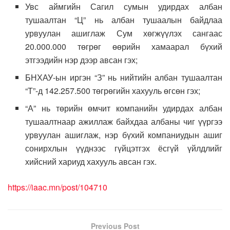
Увс аймгийн Сагил сумын удирдах албан
тушаалтан “Ц” нь албан тушаалын байдлаа
урвуулан ашиглаж Сум хөгжүүлэх сангаас
20.000.000 төгрөг өөрийн хамаарал бүхий
этгээдийн нэр дээр авсан гэх;
БНХАУ-ын иргэн “З” нь нийтийн албан тушаалтан
“Т”-д 142.257.500 төгрөгийн хахууль өгсөн гэх;
“А” нь төрийн өмчит компанийн удирдах албан
тушаалтнаар ажиллаж байхдаа албаны чиг үүргээ
урвуулан ашиглаж, нэр бүхий компаниудын ашиг
сонирхлын үүднээс гүйцэтгэх ёсгүй үйлдлийг
хийсний хариуд хахууль авсан гэх.
https://iaac.mn/post/104710
Previous Post