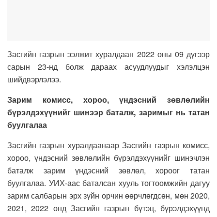
Засгийн газрын ээлжит хуралдаан 2022 оны 09 дүгээр
сарын 23-нд болж дараах асуудлуудыг хэлэлцэн
шийдвэрлэлээ.
Зарим комисс, хороо, үндэсний зөвлөлийн
бүрэлдэхүүнийг шинээр баталж, заримыг нь татан
буулгалаа
Засгийн газрын хуралдаанаар Засгийн газрын комисс,
хороо, үндэсний зөвлөлийн бүрэлдэхүүнийг шинэчлэн
баталж зарим үндэсний зөвлөл, хороог татан
буулгалаа. УИХ-аас баталсан хууль тогтоомжийн дагуу
зарим салбарын эрх зүйн орчин өөрчлөгдсөн, мөн 2020,
2021, 2022 онд Засгийн газрын бүтэц, бүрэлдэхүүнд