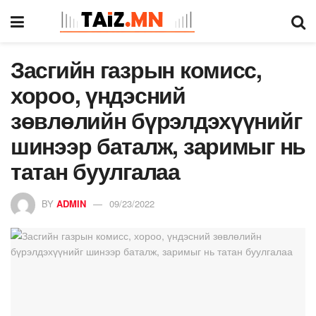
Засгийн газрын комисс,
хороо, үндэсний
зөвлөлийн бүрэлдэхүүнийг
шинээр баталж, заримыг нь
татан буулгалаа
BY
ADMIN
09/23/2022