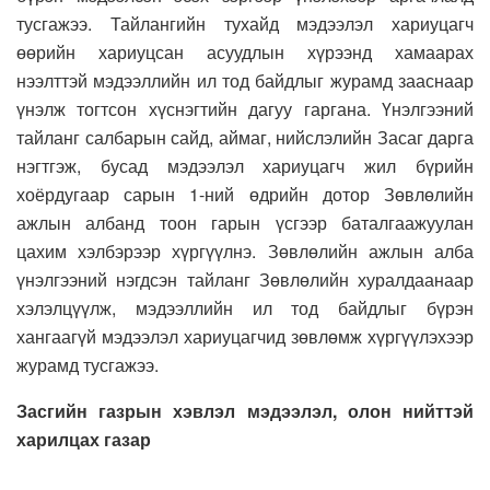
тусгажээ. Тайлангийн тухайд мэдээлэл хариуцагч
өөрийн хариуцсан асуудлын хүрээнд хамаарах
нээлттэй мэдээллийн ил тод байдлыг журамд зааснаар
үнэлж тогтсон хүснэгтийн дагуу гаргана. Үнэлгээний
тайланг салбарын сайд, аймаг, нийслэлийн Засаг дарга
нэгтгэж, бусад мэдээлэл хариуцагч жил бүрийн
хоёрдугаар сарын 1-ний өдрийн дотор Зөвлөлийн
ажлын албанд тоон гарын үсгээр баталгаажуулан
цахим хэлбэрээр хүргүүлнэ. Зөвлөлийн ажлын алба
үнэлгээний нэгдсэн тайланг Зөвлөлийн хуралдаанаар
хэлэлцүүлж, мэдээллийн ил тод байдлыг бүрэн
хангаагүй мэдээлэл хариуцагчид зөвлөмж хүргүүлэхээр
журамд тусгажээ.
Засгийн газрын хэвлэл мэдээлэл, олон нийттэй
харилцах газар