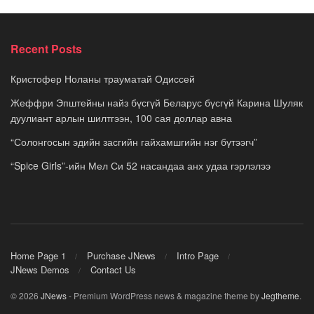
Recent Posts
Кристофер Ноланы трауматай Одиссей
Жеффри Эпштейны найз бүсгүй Беларус бүсгүй Карина Шуляк
дуулиант арлын шилтгээн, 100 сая доллар авна
“Солонгосын эдийн засгийн гайхамшгийн нэг бүтээгч”
“Spice Girls”-ийн Мел Си 52 насандаа анх удаа гэрлэлээ
Home Page 1
Purchase JNews
Intro Page
JNews Demos
Contact Us
© 2026
JNews
- Premium WordPress news & magazine theme by
Jegtheme
.