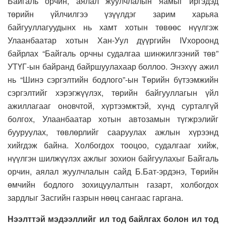
Байгаль орчин, аялал жуулчлалын яамыг иргэдэд
төрийн үйлчилгээ үзүүлдэг зарим харьяа
байгууллагуудынх нь хамт хотын төвөөс нүүлгэж
Улаанбаатар хотын Хан-Уул дүүргийн IVхороонд
байрлах “Байгаль орчны судалгаа шинжилгээний төв”
УТҮГ-ын байранд байршуулахаар боллоо. Энэхүү ажил
нь “Шинэ сэргэлтийн бодлого”-ын Төрийн бүтээмжийн
сэргэлтийг хэрэгжүүлэх, төрийн байгууллагын үйл
ажиллагааг оновчтой, хүртээмжтэй, хүнд сурталгүй
болгох, Улаанбаатар хотын автозамын түгжрэлийг
бууруулах, төвлөрлийг сааруулах ажлын хүрээнд
хийгдэж байна. Холбогдох тооцоо, судалгааг хийж,
нүүлгэн шилжүүлэх ажлыг зохион байгуулахыг Байгаль
орчин, аялал жуулчлалын сайд Б.Бат-эрдэнэ, Төрийн
өмчийн бодлого зохицуулалтын газарт, холбогдох
зардлыг Засгийн газрын нөөц сангаас гаргана.
Нээлттэй мэдээллийг ил тод байлгах болон ил тод