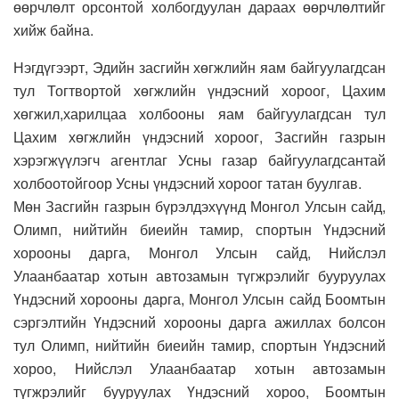
өөрчлөлт орсонтой холбогдуулан дараах өөрчлөлтийг
хийж байна.
Нэгдүгээрт, Эдийн засгийн хөгжлийн яам байгуулагдсан
тул Тогтвортой хөгжлийн үндэсний хороог, Цахим
хөгжил,харилцаа холбооны яам байгуулагдсан тул
Цахим хөгжлийн үндэсний хороог, Засгийн газрын
хэрэгжүүлэгч агентлаг Усны газар байгуулагдсантай
холбоотойгоор Усны үндэсний хороог татан буулгав.
Мөн Засгийн газрын бүрэлдэхүүнд Монгол Улсын сайд,
Олимп, нийтийн биеийн тамир, спортын Үндэсний
хорооны дарга, Монгол Улсын сайд, Нийслэл
Улаанбаатар хотын автозамын түгжрэлийг бууруулах
Үндэсний хорооны дарга, Монгол Улсын сайд Боомтын
сэргэлтийн Үндэсний хорооны дарга ажиллах болсон
тул Олимп, нийтийн биеийн тамир, спортын Үндэсний
хороо, Нийслэл Улаанбаатар хотын автозамын
түгжрэлийг бууруулах Үндэсний хороо, Боомтын