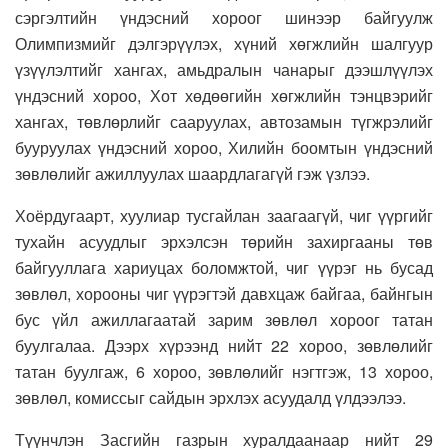
сэргэлтийн үндэсний хороог шинээр байгуулж
Олимпизмийг дэлгэрүүлэх, хүний хөгжлийн шалгуур
үзүүлэлтийг хангах, амьдралын чанарыг дээшлүүлэх
үндэсний хороо, Хот хөдөөгийн хөгжлийн тэнцвэрийг
хангах, төвлөрлийг сааруулах, автозамын түгжрэлийг
бууруулах үндэсний хороо, Хилийн боомтын үндэсний
зөвлөлийг ажиллуулах шаардлагагүй гэж үзлээ.
Хоёрдугаарт, хуулиар тусгайлан заагаагүй, чиг үүргийг
тухайн асуудлыг эрхэлсэн төрийн захиргааны төв
байгууллага хариуцах боломжтой, чиг үүрэг нь бусад
зөвлөл, хорооны чиг үүрэгтэй давхцаж байгаа, байнгын
бус үйл ажиллагаатай зарим зөвлөл хороог татан
буулгалаа. Дээрх хүрээнд нийт 22 хороо, зөвлөлийг
татан буулгаж, 6 хороо, зөвлөлийг нэгтгэж, 13 хороо,
зөвлөл, комиссыг сайдын эрхлэх асуудалд үлдээлээ.
Түүнчлэн Засгийн газрын хуралдаанаар нийт 29