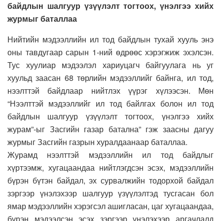
байдлын шалгуур үзүүлэлт тогтоох, үнэлгээ хийх
журмыг баталлаа
Нийтийн мэдээллийн ил тод байдлын тухай хууль энэ
оны тавдугаар сарын 1-ний өдрөөс хэрэгжиж эхэлсэн.
Тус хуулиар мэдээлэл хариуцагч байгуулага нь уг
хуульд заасан 68 төрлийн мэдээллийг байнга, ил тод,
нээлттэй байдлаар нийтлэх үүрэг хүлээсэн. Мөн
“Нээлттэй мэдээллийг ил тод байлгах болон ил тод
байдлын шалгуур үзүүлэлт тогтоох, үнэлгээ хийх
журам”-ыг Засгийн газар батална” гэж заасны дагуу
журмыг Засгийн газрын хуралдаанаар баталлаа.
Журамд нээлттэй мэдээллийн ил тод байдлыг
хүртээмж, хугацаандаа нийтлэгдсэн эсэх, мэдээллийн
бүрэн бүтэн байдал, эх сурвалжийн тодорхой байдал
зэргээр үнэлэхээр шалгуур үзүүлэлтэд тусгасан бол
ямар мэдээллийн хэрэгсэл ашигласан, цаг хугацаандаа,
бүрэн мэдээлсэн эсэх зэргээр үнэлэхээр аргачлалд