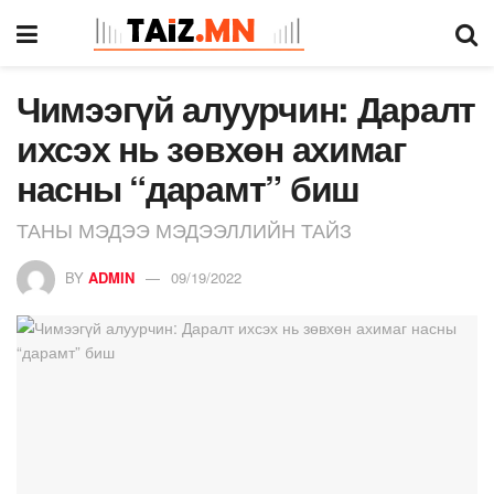
Чимээгүй алуурчин: Даралт
ихсэх нь зөвхөн ахимаг
насны “дарамт” биш
ТАНЫ МЭДЭЭ МЭДЭЭЛЛИЙН ТАЙЗ
BY
ADMIN
09/19/2022