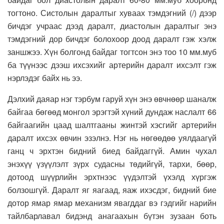
тогтоно. Систолын даралтыг хуваах тэмдэгний (/) дээр
бичдэг учраас дээд даралт, диастолын даралтыг энэ
тэмдэгний дор бичдэг болохоор доод даралт гэж хэлж
заншжээ. Хүн болгонд байдаг тогтсон энэ тоо 10 мм.муб
ба түүнээс дээш ихсэхийг артерийн даралт ихсэлт гэж
нэрлэдэг байх нь ээ.
Дэлхий даяар нэг тэрбум гаруй хүн энэ өвчнөөр шаналж
байгаа бөгөөд монгол эрэгтэй хүний дундаж наслалт 66
байгаагийн цаад шалтгааны жинтэй хэсгийг артерийн
даралт ихсэх өвчин эзэлнэ. Нэг нь нөгөөдөө уялдаагүй
ганц ч эрхтэн бидний биед байдаггүй. Амин чухал
энэхүү үзүүлэлт зүрх судасны төдийгүй, тархи, бөөр,
дотоод шүүрлийн эрхтнээс үүдэлтэй үхэлд хүргэж
болзошгүй. Даралт яг яагаад, яаж ихэсдэг, бидний бие
дотор ямар ямар механизм явагддаг вэ гэдгийг нарийн
тайлбарлавал бидэнд анагаахын бүтэн зузаан боть