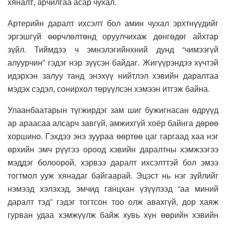
хяналт, арчилгаа асар чухал.
Артерийн даралт ихсэлт бол амин чухал эрхтнүүдийг
эргэшгүй өөрчлөлтөнд оруулчихаж дөнгөдөг айхтар
зүйл. Тиймдээ ч эмнэлэгийнхний дунд “чимээгүй
алуурчин” гэдэг нэр зүүсэн байдаг. Жигүүрэндээ хүчтэй
идэрхэн залуу танд энэхүү нийтлэл хэвийн даралтаа
мэдэх сэдэл, сонирхол төрүүлсэн хэмээн итгэж байна.
Улаанбаатарын түгжирдэг зам шиг бужигнасан өдрүүд
ар араасаа алсарч завгүй, амжихгүй хоёр байнга дөрөө
хоршино. Гэхдээ энэ зуураа өөртөө цаг гаргаад хаа нэг
өрхийн эмч рүүгээ ороод хэвийн даралтны хэмжээгээ
мэддэг болоорой, хэрвээ даралт ихсэлттэй бол эмээ
тогтмол ууж хянадаг байгаарай. Эцэст нь нэг зүйлийг
нэмээд хэлэхэд, эмчид ганцхан үзүүлээд “аа миний
даралт тэд” гэдэг тогтсон тоо олж авахгүй, дор хаяж
гурван удаа хэмжүүлж байж хувь хүн өөрийн хэвийн