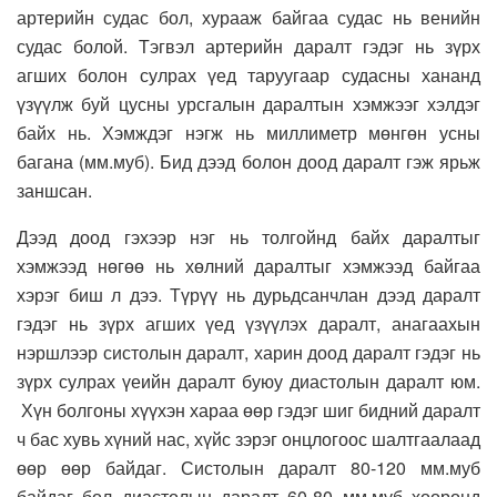
артерийн судас бол, хурааж байгаа судас нь венийн
судас болой. Тэгвэл артерийн даралт гэдэг нь зүрх
агших болон сулрах үед таруугаар судасны хананд
үзүүлж буй цусны урсгалын даралтын хэмжээг хэлдэг
байх нь. Хэмждэг нэгж нь миллиметр мөнгөн усны
багана (мм.муб). Бид дээд болон доод даралт гэж ярьж
заншсан.
Дээд доод гэхээр нэг нь толгойнд байх даралтыг
хэмжээд нөгөө нь хөлний даралтыг хэмжээд байгаа
хэрэг биш л дээ. Түрүү нь дурьдсанчлан дээд даралт
гэдэг нь зүрх агших үед үзүүлэх даралт, анагаахын
нэршлээр систолын даралт, харин доод даралт гэдэг нь
зүрх сулрах үеийн даралт буюу диастолын даралт юм.
Хүн болгоны хүүхэн хараа өөр гэдэг шиг бидний даралт
ч бас хувь хүний нас, хүйс зэрэг онцлогоос шалтгаалаад
өөр өөр байдаг. Систолын даралт 80-120 мм.муб
байдаг бол диастолын даралт 60-80 мм.муб хооронд