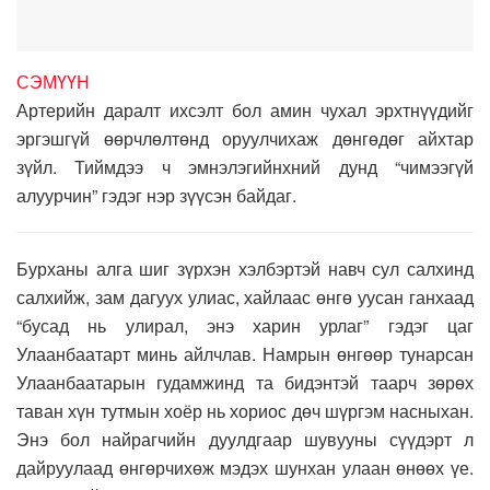
СЭМҮҮН
Артерийн даралт ихсэлт бол амин чухал эрхтнүүдийг
эргэшгүй өөрчлөлтөнд оруулчихаж дөнгөдөг айхтар
зүйл. Тиймдээ ч эмнэлэгийнхний дунд “чимээгүй
алуурчин” гэдэг нэр зүүсэн байдаг.
Бурханы алга шиг зүрхэн хэлбэртэй навч сул салхинд
салхийж, зам дагуух улиас, хайлаас өнгө уусан ганхаад
“бусад нь улирал, энэ харин урлаг” гэдэг цаг
Улаанбаатарт минь айлчлав. Намрын өнгөөр тунарсан
Улаанбаатарын гудамжинд та бидэнтэй таарч зөрөх
таван хүн тутмын хоёр нь хориос дөч шүргэм насныхан.
Энэ бол найрагчийн дуулдгаар шувууны сүүдэрт л
дайруулаад өнгөрчихөж мэдэх шунхан улаан өнөөх үе.