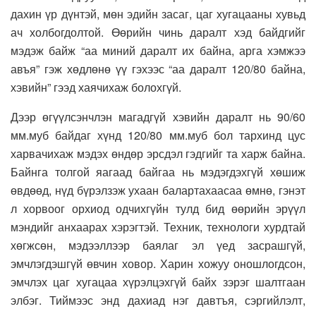
дахин үр дүнтэй, мөн эдийн засаг, цаг хугацааны хувьд
ач холбогдолтой. Өөрийн чинь даралт хэд байдгийг
мэдэж байж “аа миний даралт их байна, арга хэмжээ
авъя” гэж хөдлөнө үү гэхээс “аа даралт 120/80 байна,
хэвийн” гээд хаячихаж болохгүй.
Дээр өгүүлсэнчлэн магадгүй хэвийн даралт нь 90/60
мм.муб байдаг хүнд 120/80 мм.муб бол тархинд цус
харвачихаж мэдэх өндөр эрсдэл гэдгийг та харж байна.
Байнга толгой яагаад байгаа нь мэдэгдэхгүй хөшиж
өвдөөд, нүд бүрэлзэж ухаан балартахаасаа өмнө, гэнэт
л хорвоог орхиод одчихгүйн тулд бид өөрийн эрүүл
мэндийг анхаарах хэрэгтэй. Техник, технологи хурдтай
хөгжсөн, мэдээллээр баялаг эл үед засрашгүй,
эмчлэгдэшгүй өвчин ховор. Харин хожуу оношлогдсон,
эмчлэх цаг хугацаа хүрэлцэхгүй байх зэрэг шалтгаан
элбэг. Тиймээс энд дахиад нэг давтъя, сэргийлэлт,