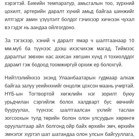
хэрэгтэй. Биеийн темпаратур, амьсгалын тоо, зүрхний
цохилт, артерийн даралт хүний амьд байгаа шинжийг
илтгэдэг амин үзүүлэлт болдог гэчихээр хичнээн чухал
вэ гэдэг нь аандаа ойлгогдоно.
За тэгэхээр, хэний ч даралт ямар ч шалтгаанаар 10
мм.муб ба түүнээс дээш ихэсчихэж магад. Тиймээс
даралтыг зөвхөн нас ахисан хөгшин хүнд л тохиолддог
дарамт гэж бодоод тоомжиргүй орхиж ер болохгүй.
Нийтлэлийнхээ эхэнд Улаанбаатарын гудмаар алхаж
байгаа залуу үеийнхнийг онцолж цохсон маань учиртай.
НҮБ-ын Тогтвортой хөгжлийн нэг зорилт буюу
урьдчилан сэргийлж болох халдварт бус өвчнийг
бууруулах, түүнээс шалтгаалсан үхлийг таслан
зогсоохын тулд төрийн болон олон улсуудын хөрөнгө
оруулалтаар айл болгонд ойр байх өрхийн эмч, өрхийн
эмнэлэг хүртэл шат шатандаа олон улсын байгууллага,