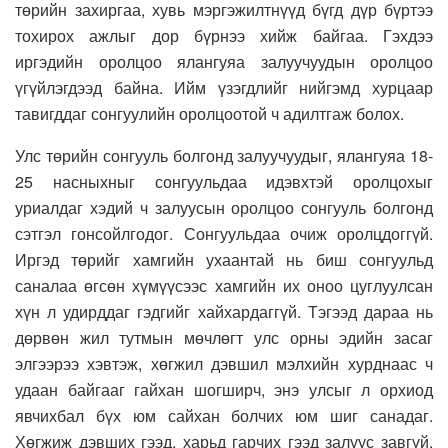
төрийн захиргаа, хувь мэргэжилтнүүд бүгд дүр бүртээ
тохирох ажлыг дор бүрнээ хийж байгаа. Гэхдээ
иргэдийн оролцоо ялангуяа залуучуудын оролцоо
үгүйлэгдээд байна. Ийм үзэгдлийг нийгэмд хурцаар
тавигддаг сонгуулийн оролцоотой ч адилтгаж болох.
Улс төрийн сонгууль болгонд залуучуудыг, ялангуяа 18-
25 насныхныг сонгуульдаа идэвхтэй оролцохыг
уриалдаг хэдий ч залуусын оролцоо сонгууль болгонд
сэтгэл гонсойлгодог. Сонгуульдаа очиж оролцдоггүй.
Иргэд төрийг хамгийн ухаантай нь биш сонгуульд
саналаа өгсөн хүмүүсээс хамгийн их оноо цуглуулсан
хүн л удирддаг гэдгийг хайхардаггүй. Тэгээд дараа нь
дөрвөн жил тутмын мөчлөгт улс орны эдийн засаг
элгээрээ хэвтэж, хөгжил дэвшил мэлхийн хурднаас ч
удаан байгааг гайхан шогширч, энэ улсыг л орхиод
явчихбал бүх юм сайхан болчих юм шиг санадаг.
Хөгжиж дэвших гээд, харьд гарчих гээд залуус завгүй.