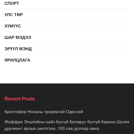
СПОРТ
УЛС ТӨР
ХҮМҮҮС
ШАР МЭДЭЭ
ЭРҮҮЛ МЭНД
ЯРИЛЦЛАГА
Recent Posts
Кристофер Ноланы трауматай Одиссей
Жеффри Эпштейны найз бүсгүй Беларус бүсгүй Карина Шуляк
дуулиант арлын шилтгээн, 100 сая доллар авна