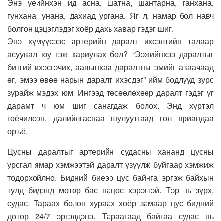
Энэ үеийнхэн ид асна, шатна, шантарна, ганхана,
гунхана, унана, дахиад ургана. Яг л, намар бол навч
болгон цэцэглэдэг хоёр дахь хавар гэдэг шиг.
Энэ хүмүүсээс артерийн даралт ихсэлтийн талаар
асуувал юу гэж хариулах бол? “Ээжийнхээ даралтыг
битгий ихэсгэчих, аавынхаа даралтны эмийг аваачаад
өг, эмээ өвөө нарын даралт ихэсдэг” ийм бодлууд зурс
зурайж мэдэх юм. Ингээд төсөөлөхөөр даралт гэдэг үг
дарамт ч юм шиг санагдаж болох. Энд хүртэл
гоёчилсон, далийлгаснаа шулуутгаад гол яриандаа
оръё.
Цусны даралтыг артерийн судасны хананд цусны
урсгал ямар хэмжээтэй даралт үзүүлж буйгаар хэмжиж
тодорхойлно. Бидний биеэр цус байнга эргэж байхын
тулд бидэнд мотор бас нацос хэрэгтэй. Тэр нь зүрх,
судас. Тараах болон хураах хоёр замаар цус бидний
дотор 24/7 эргэлдэнэ. Тараагаад байгаа судас нь