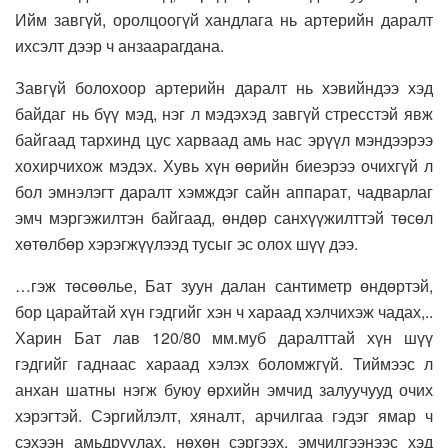
Ийм завгүй, оролцоогүй хандлага нь артерийн даралт
ихсэлт дээр ч анзаарагдана.
Завгүй болохоор артерийн даралт нь хэвийндээ хэд
байдаг нь бүү мэд, нэг л мэдэхэд завгүй стресстэй явж
байгаад тархинд цус харваад амь нас эрүүл мэндээрээ
хохирчихож мэдэх. Хувь хүн өөрийн биеэрээ очихгүй л
бол эмнэлэгт даралт хэмждэг сайн аппарат, чадварлаг
эмч мэргэжилтэн байгаад, өндөр санхүүжилттэй төсөл
хөтөлбөр хэрэгжүүлээд тусыг эс олох шүү дээ.
…гэж төсөөлье, Бат зуун далан сантиметр өндөртэй,
бор царайтай хүн гэдгийг хэн ч хараад хэлчихэж чадах,..
Харин Бат лав 120/80 мм.муб даралттай хүн шүү
гэдгийг гаднаас хараад хэлэх боломжгүй. Тиймээс л
анхан шатны нэгж буюу өрхийн эмчид залуучууд очих
хэрэгтэй. Сэргийлэлт, хяналт, арчилгаа гэдэг ямар ч
сэхээн амьдруулах, нөхөн сэргээх, эмчилгээнээс хэд