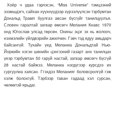
Хоёр ч удаа гэрлэсэн, “Miss Universe” тэмцээний
эзэмшдэгч, сайхан хүүхнүүдээр хүрээлүүлсэн тэрбумтан
Дональд Трамп буулгаэ авсан бүсгүйг танилцуулъя.
Словен гаралтай загвар өмсөгч Мелания Кнавс 1970
онд Югослав улсад төрсөн. Охины эцэг эх нь жолооч,
нэхмэлийн үйлдвэрийн ажилчин. Гэвч тэд ядуу амьдарч
байсангүй. Тухайн үед Меланиа Дональдтай Нью-
Йоркийн нэгэн шөнийн цэнгээний газарт анх танилцах
үеэр тэрбумтан 50 гаруй настай, загвар өмсөгч бүсгүй
28 настай байжээ. Меланиа нэгдүгээр курсдээ их
сургуулиа хаясан. Ггэхдээ Меланияг боловсролгүй гэж
хэлж болохгүй. Тэрбээр таван гадаад хэл сурсан,
чөлөөтэй ярьдаг.