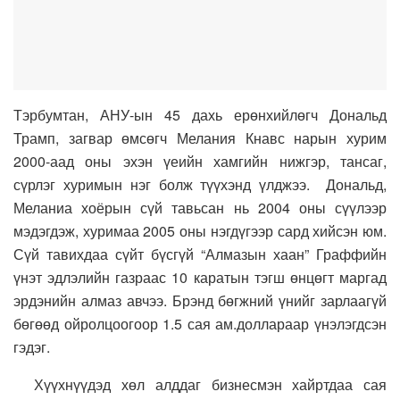
Тэрбумтан, АНУ-ын 45 дахь ерөнхийлөгч Дональд
Трамп, загвар өмсөгч Мелания Кнавс нарын хурим
2000-аад оны эхэн үеийн хамгийн нижгэр, тансаг,
сүрлэг хуримын нэг болж түүхэнд үлджээ. Дональд,
Меланиа хоёрын сүй тавьсан нь 2004 оны сүүлээр
мэдэгдэж, хуримаа 2005 оны нэгдүгээр сард хийсэн юм.
Сүй тавихдаа сүйт бүсгүй “Алмазын хаан” Граффийн
үнэт эдлэлийн газраас 10 каратын тэгш өнцөгт маргад
эрдэнийн алмаз авчээ. Брэнд бөгжний үнийг зарлаагүй
бөгөөд ойролцоогоор 1.5 сая ам.доллараар үнэлэгдсэн
гэдэг.
Хүүхнүүдэд хөл алддаг бизнесмэн хайртдаа сая