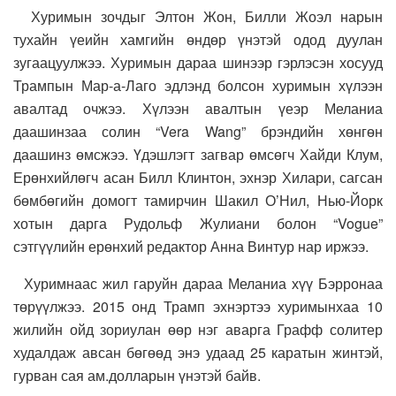
Хуримын зочдыг Элтон Жон, Билли Жоэл нарын
тухайн үеийн хамгийн өндөр үнэтэй одод дуулан
зугаацуулжээ. Хуримын дараа шинээр гэрлэсэн хосууд
Трампын Мар-а-Лаго эдлэнд болсон хуримын хүлээн
авалтад очжээ. Хүлээн авалтын үеэр Меланиа
даашинзаа солин “Vera Wang” брэндийн хөнгөн
даашинз өмсжээ. Үдэшлэгт загвар өмсөгч Хайди Клум,
Ерөнхийлөгч асан Билл Клинтон, эхнэр Хилари, сагсан
бөмбөгийн домогт тамирчин Шакил О’Нил, Нью-Йорк
хотын дарга Рудольф Жулиани болон “Vogue”
сэтгүүлийн ерөнхий редактор Анна Винтур нар иржээ.
Хуримнаас жил гаруйн дараа Меланиа хүү Бэрронаа
төрүүлжээ. 2015 онд Трамп эхнэртээ хуримынхаа 10
жилийн ойд зориулан өөр нэг аварга Графф солитер
худалдаж авсан бөгөөд энэ удаад 25 каратын жинтэй,
гурван сая ам.долларын үнэтэй байв.