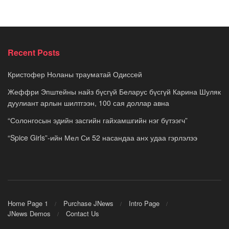
Recent Posts
Кристофер Ноланы трауматай Одиссей
Жеффри Эпштейны найз бүсгүй Беларус бүсгүй Карина Шуляк
дуулиант арлын шилтгээн, 100 сая доллар авна
“Солонгосын эдийн засгийн гайхамшгийн нэг бүтээгч”
“Spice Girls”-ийн Мел Си 52 насандаа анх удаа гэрлэлээ
Home Page 1
Purchase JNews
Intro Page
JNews Demos
Contact Us