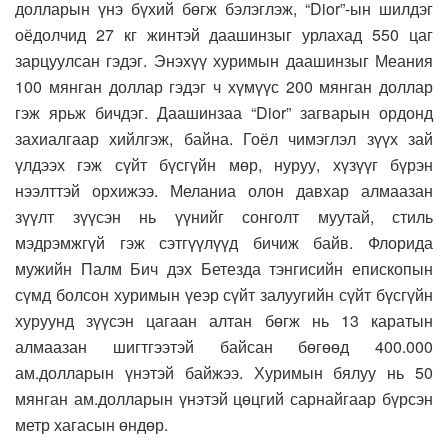
долларын үнэ бүхий бөгж бэлэглэж, “Dior”-ын шилдэг
оёдолчид 27 кг жинтэй даашинзыг урлахад 550 цаг
зарцуулсан гэдэг. Энэхүү хуримын даашинзыг Меания
100 мянган доллар гэдэг ч хүмүүс 200 мянган доллар
гэж ярьж бичдэг. Даашинзаа “Dior” загварын ордонд
захиалгаар хийлгэж, байна. Гоёл чимэглэл зүүх зай
үлдээх гэж сүйт бүсгүйн мөр, нуруу, хүзүүг бүрэн
нээлттэй орхижээ. Меланиа олон давхар алмаазан
зүүлт зүүсэн нь үүнийг сонголт муутай, стиль
мэдрэмжгүй гэж сэтгүүлүүд бичиж байв. Флорида
мужийн Палм Бич дэх Бетезда тэнгисийн епископын
сүмд болсон хуримын үеэр сүйт залуугийн сүйт бүсгүйн
хуруунд зүүсэн цагаан алтан бөгж нь 13 каратын
алмаазан шигтгээтэй байсан бөгөөд 400.000
ам.долларын үнэтэй байжээ. Хуримын бялуу нь 50
мянган ам.долларын үнэтэй цөцгий сарнайгаар бүрсэн
метр хагасын өндөр.