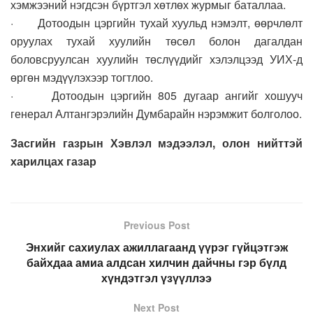
хэмжээний нэгдсэн бүртгэл хөтлөх журмыг баталлаа.
· Дотоодын цэргийн тухай хуульд нэмэлт, өөрчлөлт
оруулах тухай хуулийн төсөл болон дагалдан
боловсруулсан хуулийн төслүүдийг хэлэлцээд УИХ-д
өргөн мэдүүлэхээр тогтлоо.
· Дотоодын цэргийн 805 дугаар ангийг хошууч
генерал Алтангэрэлийн Думбарайн нэрэмжит болголоо.
Засгийн газрын Хэвлэл мэдээлэл, олон нийттэй
харилцах газар
Previous Post
Энхийг сахиулах ажиллагаанд үүрэг гүйцэтгэж
байхдаа амиа алдсан хилчин дайчны гэр бүлд
хүндэтгэл үзүүллээ
Next Post