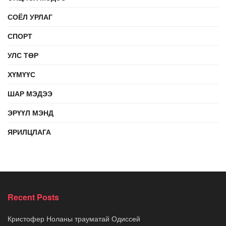
СОЁЛ УРЛАГ
СПОРТ
УЛС ТӨР
ХҮМҮҮС
ШАР МЭДЭЭ
ЭРҮҮЛ МЭНД
ЯРИЛЦЛАГА
Recent Posts
Кристофер Ноланы трауматай Одиссей