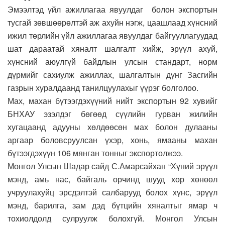
Эмээлтэд үйл ажиллагаа явуулдаг болон экспортын
тусгай зөвшөөрөлтэй аж ахуйн нэгж, цаашлаад хүнсний
ижил төрлийн үйл ажиллагаа явуулдаг байгууллагуудад
шат дараатай хяналт шалгалт хийж, эрүүл ахуй,
хүнсний аюулгүй байдлын улсын стандарт, норм
дүрмийг сахиулж ажиллах, шалгалтын дүнг Засгийн
газрын хуралдаанд танилцуулахыг үүрэг болголоо.
Мах, махан бүтээгдэхүүний нийт экспортын 92 хувийг
БНХАУ эзэлдэг бөгөөд сүүлийн гурван жилийн
хугацаанд адууны хөлдөөсөн мах болон дулааны
аргаар боловсруулсан үхэр, хонь, ямааны махан
бүтээгдэхүүн 106 мянган тонныг экспортолжээ.
Монгол Улсын Шадар сайд С.Амарсайхан “Хүний эрүүл
мэнд, амь нас, байгаль орчинд шууд хор хөнөөл
учруулахуйц эрсдэлтэй салбарууд болох хүнс, эрүүл
мэнд, барилга, зам дэд бүтцийн хяналтыг ямар ч
тохиолдолд сулруулж болохгүй. Монгол Улсын