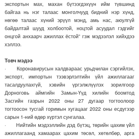
экспортын мах, махан бүтээгдэхүүн ийм түвшинд
байгаа нь нэг талаас монголчууд бидний нэр хүнд,
нөгөө талаас хүний эрүүл мэнд, амь нас, аюулгүй
байдалтай шууд холбоотой, ноцтой асуудал гэдгийг
онцгой анхаарч ажиллах ёстой” гэж мэдээлэл хийхдээ
хэллээ.
Товч мэдээ
· Коронавирусын халдвараас урьдчилан сэргийлэх,
экспорт, импортын тээвэрлэлтийн үйл ажиллагааг
тасалдуулахгүй, хэвийн үргэлжлүүлэх зорилгоор
Дорноговь аймгийн Замын-Үүд хилийн боомтод
Засгийн газрын 2022 оны 27 дугаар тогтоолоор
тогтоосон тусгай горимын хугацааг 2022 оны есдүгээр
сарын 1-ний өдөр хүртэл сунгалаа.
· Нийтийн мэдээллийн дэд бүтэц, төрийн цахим үйл
ажиллагаанд хамаарах цахим төсөл, хөтөлбөр, арга