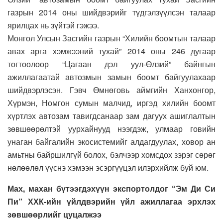
газрын 2014 оны шийдвэрийг түдгэлзүүлсэн талаар
ярилцах нь зүйтэй гэжээ.
Монгол Улсын Засгийн газрын “Хилийн боомтын талаар
авах арга хэмжээний тухай” 2014 оны 246 дугаар
тогтоолоор “Цагаан дэл уул-Өлзий” байнгын
ажиллагаатай автозмын замын боомт байгуулахаар
шийдвэрлэсэн. Гэвч Өмнөговь аймгийн Ханхонгор,
Хүрмэн, Номгон сумын малчид, иргэд хилийн боомт
хүртлэх автозам тавигдсанаар зам дагуух ашиглалтын
зөвшөөрөлтэй уурхайнууд нээгдэж, улмаар говийн
унаган байгалийн экосистемийг алдагдуулах, ховор ан
амьтны байршилгүй болох, бэлчээр хомсдох зэрэг сөрөг
нөлөөлөл үүснэ хэмээн эсэргүүцэл илэрхийлж буй юм.
Мах, махан бүтээгдэхүүн экспортолдог “Эм Ди Си
Пи” ХХК-ийн үйлдвэрийн үйл ажиллагаа эрхлэх
зөвшөөрлийг цуцалжээ