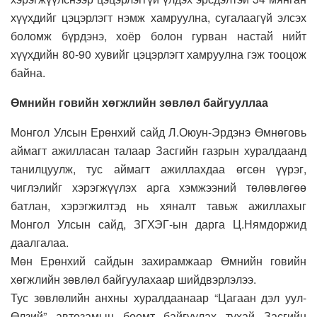
хүүхдийг цэцэрлэгт нэмж хамруулна, сугалаагүй элсэх
боломж бүрдэнэ, хоёр болон гурван настай нийт
хүүхдийн 80-90 хувийг цэцэрлэгт хамруулна гэж тооцож
байна.
Өмнийн говийн хөгжлийн зөвлөл байгууллаа
Монгол Улсын Ерөнхий сайд Л.Оюун-Эрдэнэ Өмнөговь
аймагт ажилласан талаар Засгийн газрын хуралдаанд
танилцуулж, тус аймагт ажиллахдаа өгсөн үүрэг,
чиглэлийг хэрэгжүүлэх арга хэмжээний төлөвлөгөө
батлан, хэрэгжилтэд нь хяналт тавьж ажиллахыг
Монгол Улсын сайд, ЗГХЭГ-ын дарга Ц.Нямдоржид
даалгалаа.
Мөн Ерөнхий сайдын захирамжаар Өмнийн говийн
хөгжлийн зөвлөл байгуулахаар шийдвэрлэлээ.
Тус зөвлөлийн анхны хуралдаанаар “Цагаан дэл уул-
Өлзий” автозамын боомт байгуулах тухай Засгийн