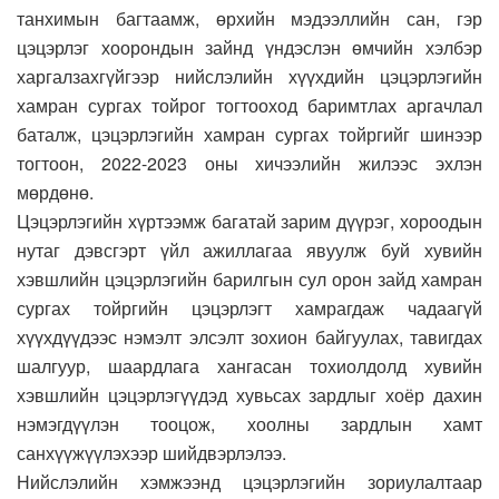
танхимын багтаамж, өрхийн мэдээллийн сан, гэр
цэцэрлэг хоорондын зайнд үндэслэн өмчийн хэлбэр
харгалзахгүйгээр нийслэлийн хүүхдийн цэцэрлэгийн
хамран сургах тойрог тогтооход баримтлах аргачлал
баталж, цэцэрлэгийн хамран сургах тойргийг шинээр
тогтоон, 2022-2023 оны хичээлийн жилээс эхлэн
мөрдөнө.
Цэцэрлэгийн хүртээмж багатай зарим дүүрэг, хороодын
нутаг дэвсгэрт үйл ажиллагаа явуулж буй хувийн
хэвшлийн цэцэрлэгийн барилгын сул орон зайд хамран
сургах тойргийн цэцэрлэгт хамрагдаж чадаагүй
хүүхдүүдээс нэмэлт элсэлт зохион байгуулах, тавигдах
шалгуур, шаардлага хангасан тохиолдолд хувийн
хэвшлийн цэцэрлэгүүдэд хувьсах зардлыг хоёр дахин
нэмэгдүүлэн тооцож, хоолны зардлын хамт
санхүүжүүлэхээр шийдвэрлэлээ.
Нийслэлийн хэмжээнд цэцэрлэгийн зориулалтаар