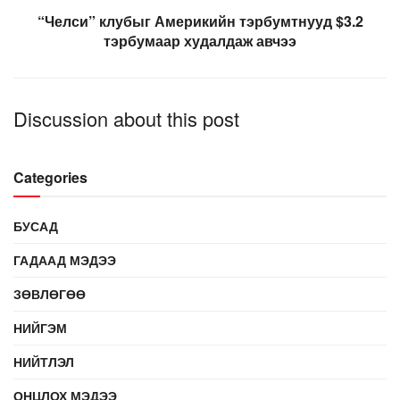
“Челси” клубыг Америкийн тэрбумтнууд $3.2
тэрбумаар худалдаж авчээ
Discussion about this post
Categories
БУСАД
ГАДААД МЭДЭЭ
ЗӨВЛӨГӨӨ
НИЙГЭМ
НИЙТЛЭЛ
ОНЦЛОХ МЭДЭЭ