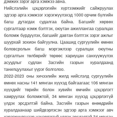
дэмжих зэрэг арга хэмжээ авна.
Нийслэлийн цэцэрлэгийн хүртээмжийг сайжруулах
эдгээр арга хэмжээг хэрэгжүүлэхэд 1000 орчим бүлгийн
багш дутагдах судалгаа байна. Багшийг хөрвөх
сургалтаар нэмж бэлтгэх, оюутан ажиллангаа суралцах
боломж бүрдүүлэх, багшийг давтан бэлтгэх зэрэг ажлыг
шуурхай зохион байгуулна. Цаашид сургуулийн өмнөх
боловсролын багш мэргэжлээр суралцах оюутны
сургалтын төлбөрийг төрөөс хариуцан санхүүжүүлэх
асуудлыг судлан Засгийн газрын хуралдаанд
танилцуулахыг үүрэг болголоо.
2022-2023 оны хичээлийн жилд нийслэлд сургуулийн
өмнөх насны 141 мянган хүүхэд байгаагаас 106 мянган
хүүхдийг төрийн болон хувийн өмчийн цэцэрлэгт
хамруулах боломжтой, 34 мянган хүүхэд цэцэрлэггүй
үлдэх эрсдэлтэй байна. Засгийн газрын өнөөдрийн
хуралдаанаар шийдвэрлэсэн эдгээр арга хэмжээг авч
хэрэгжүүлснээр цэцэрлэггүй үлдэх эрсдэлтэй 34 мянган