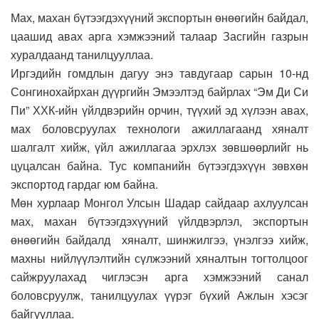
Мах, махан бүтээгдэхүүний экспортын өнөөгийн байдал,
цаашид авах арга хэмжээний талаар Засгийн газрын
хуралдаанд танилцууллаа.
Иргэдийн гомдлын дагуу энэ тавдугаар сарын 10-нд
Сонгинохайрхан дүүргийн Эмээлтэд байрлах “Эм Ди Си
Пи” ХХК-ийн үйлдвэрийн орчин, түүхий эд хүлээн авах,
мах боловсруулах технологи ажиллагаанд хяналт
шалгалт хийж, үйл ажиллагаа эрхлэх зөвшөөрлийг нь
цуцалсан байна. Тус компанийн бүтээгдэхүүн зөвхөн
экспортод гардаг юм байна.
Мөн хурлаар Монгол Улсын Шадар сайдаар ахлуулсан
мах, махан бүтээгдэхүүний үйлдвэрлэл, экспортын
өнөөгийн байдалд хяналт, шинжилгээ, үнэлгээ хийж,
махны нийлүүлэлтийн сүлжээний хяналтын тогтолцоог
сайжруулахад чиглэсэн арга хэмжээний санал
боловсруулж, танилцуулах үүрэг бүхий Ажлын хэсэг
байгууллаа.