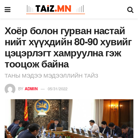
Хоёр болон гурван настай
нийт хүүхдийн 80-90 хувийг
цэцэрлэгт хамруулна гэж
тооцож байна
ТАНЫ МЭДЭЭ МЭДЭЭЛЛИЙН ТАЙЗ
BY
ADMIN
05/31/2022