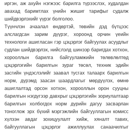
иргэн, аж ахуйн нэгжээс барилга түрээслэх, худалдан
авахад баримтлах үнийн жишиг тарифыг судалж
шийдвэрлэхийг үүрэг болголоо.
Түүнчлэн ачаалал өндөртэй, төвийн дэд бүтцээс
алслагдсан зарим дүүрэг, хороонд орчин үеийн
технологи ашигласан гэр цэцэрлэг байгуулах асуудлыг
судлан шийдвэрлэх, нийслэлд шинээр баригдах хотхон,
хорооллын барилга байгууламжийн төлөвлөлтөд
цэцэрлэгийн барилгын зураг төсөл, техник эдийн
засгийн үндэслэлийг заавал тусгах талаарх барилгын
норм, дүрэмд заасан шаардлагыг мөрдүүлэх, өмнө
ашиглалтад орсон хотхон, хорооллын орон сууцны
барилгын нэгдүгээр давхрыг цэцэрлэгийн зориулалтаар
барилгын холбогдох норм дүрийн дагуу засварлан
тоноглож эрх бүхий мэргэжлийн байгууллагын комисс
хүлээн авдаг зохицуулалт хийж, хяналт тавих,
байгууллагын цэцэрлэг ажиллуулах санаачилгыг