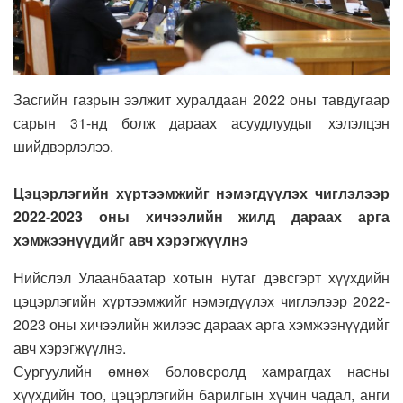
Засгийн газрын ээлжит хуралдаан 2022 оны тавдугаар
сарын 31-нд болж дараах асуудлуудыг хэлэлцэн
шийдвэрлэлээ.
Цэцэрлэгийн хүртээмжийг нэмэгдүүлэх чиглэлээр
2022-2023 оны хичээлийн жилд дараах арга
хэмжээнүүдийг авч хэрэгжүүлнэ
Нийслэл Улаанбаатар хотын нутаг дэвсгэрт хүүхдийн
цэцэрлэгийн хүртээмжийг нэмэгдүүлэх чиглэлээр 2022-
2023 оны хичээлийн жилээс дараах арга хэмжээнүүдийг
авч хэрэгжүүлнэ.
Сургуулийн өмнөх боловсролд хамрагдах насны
хүүхдийн тоо, цэцэрлэгийн барилгын хүчин чадал, анги