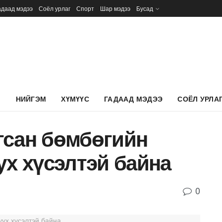
адаад мэдээ
Соёл урлаг
Спорт
Шар мэдээ
Бусад
Л
НИЙГЭМ
ХҮМҮҮС
ГАДААД МЭДЭЭ
СОЁЛ УРЛА
гсан бөмбөгийн
ух хүсэлтэй байна
0