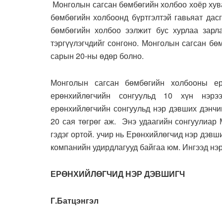
Монголын сагсан бөмбөгийн холбоо хоёр хув
бөмбөгийн холбоонд бүртгэлтэй гавьяат дас
бөмбөгийн холбоо ээлжит бус хурлаа зарла
тэргүүлэгчдийг сонгоно. Монголын сагсан бө
сарын 20-ны өдөр болно.
Монголын сагсан бөмбөгийн холбооны ер
ерөнхийлөгчийн сонгуульд 10 хүн нэр
ерөнхийлөгчийн сонгуульд нэр дэвших дэнчи
20 сая төгрөг аж. Энэ удаагийн сонгуулиар
гэдэг ортой. учир нь Ерөнхийлөгчид нэр дэв
компанийн удирдлагууд байгаа юм. Ингээд нэ
ЕРӨНХИЙЛӨГЧИД НЭР ДЭВШИГЧ
Г.Батцэнгэл