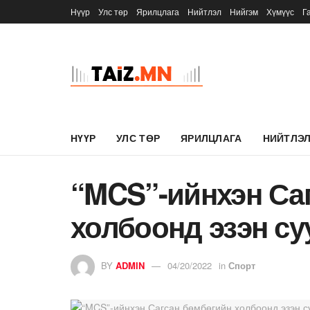
Нүүр
Улс төр
Ярилцлага
Нийтлэл
Нийгэм
Хүмүүс
Г
НҮҮР
УЛС ТӨР
ЯРИЛЦЛАГА
НИЙТЛЭ
“MCS”-ийнхэн Са
холбоонд эзэн су
BY
ADMIN
04/20/2022
in
Спорт