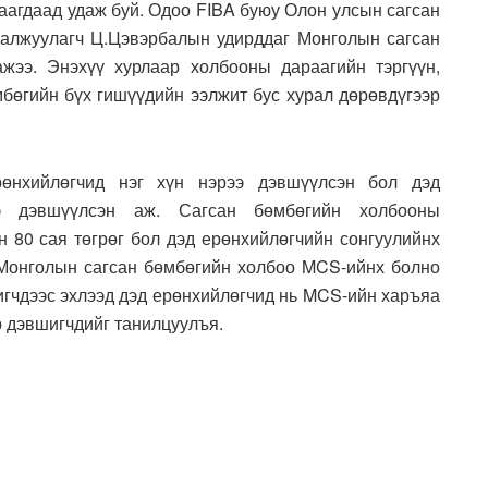
аагдаад удаж буй. Одоо FIBA буюу Олон улсын сагсан
галжуулагч Ц.Цэвэрбалын удирддаг Монголын сагсан
жээ. Энэхүү хурлаар холбооны дараагийн тэргүүн,
мбөгийн бүх гишүүдийн ээлжит бус хурал дөрөвдүгээр
өнхийлөгчид нэг хүн нэрээ дэвшүүлсэн бол дэд
ээ дэвшүүлсэн аж. Сагсан бөмбөгийн холбооны
н 80 сая төгрөг бол дэд ерөнхийлөгчийн сонгуулийнх
 Монголын сагсан бөмбөгийн холбоо MCS-ийнх болно
шигчдээс эхлээд дэд ерөнхийлөгчид нь MCS-ийн харъяа
р дэвшигчдийг танилцуулъя.