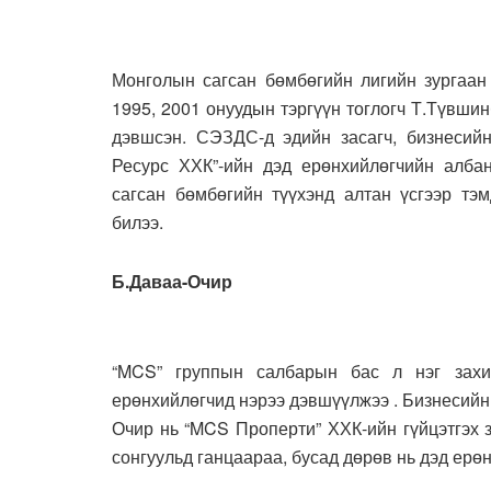
Монголын сагсан бөмбөгийн лигийн зургаан 
1995, 2001 онуудын тэргүүн тоглогч Т.Түвши
дэвшсэн. СЭЗДС-д эдийн засагч, бизнесийн
Ресурс ХХК”-ийн дэд ерөнхийлөгчийн алб
сагсан бөмбөгийн түүхэнд алтан үсгээр тэм
билээ.
Б.Даваа-Очир
“MCS” группын салбарын бас л нэг зах
ерөнхийлөгчид нэрээ дэвшүүлжээ . Бизнесий
Очир нь “MCS Проперти” ХХК-ийн гүйцэтгэх 
сонгуульд ганцаараа, бусад дөрөв нь дэд ерө