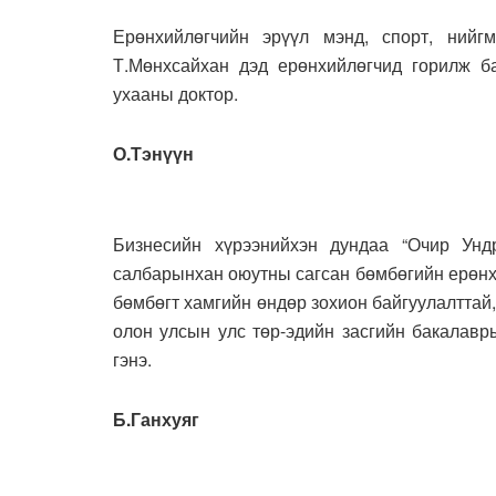
Ерөнхийлөгчийн эрүүл мэнд, спорт, нийг
Т.Мөнхсайхан дэд ерөнхийлөгчид горилж ба
ухааны доктор.
О.Тэнүүн
Бизнесийн хүрээнийхэн дундаа “Очир Ундр
салбарынхан оюутны сагсан бөмбөгийн ерөнхи
бөмбөгт хамгийн өндөр зохион байгуулалттай
олон улсын улс төр-эдийн засгийн бакалавр
гэнэ.
Б.Ганхуяг