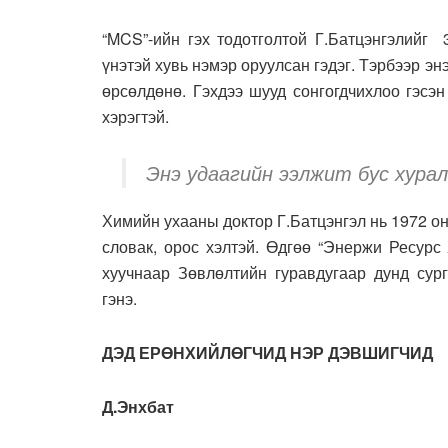
“MCS”-ийн гэх тодотголтой Г.Батцэнгэлийг 
үнэтэй хувь нэмэр оруулсан гэдэг. Тэрбээр э
өрсөлдөнө. Гэхдээ шууд сонгогдчихлоо гэсэ
хэрэгтэй.
Энэ удаагийн ээлжит бус хура
Химийн ухааны доктор Г.Батцэнгэл нь 1972 он
словак, орос хэлтэй. Өдгөө “Энержи Ресурс
хуучнаар Зөвлөлтийн гуравдугаар дунд сург
гэнэ.
ДЭД ЕРӨНХИЙЛӨГЧИД НЭР ДЭВШИГЧИД
Д.Энхбат