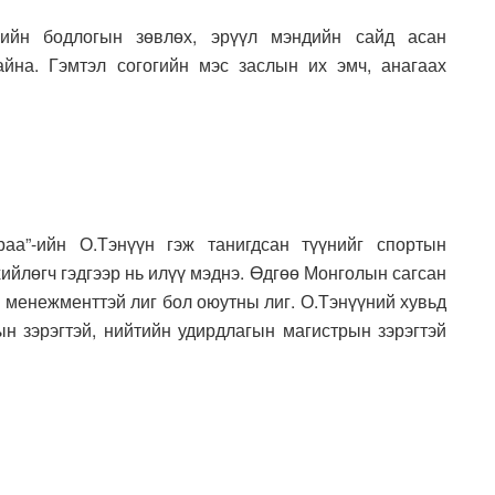
мийн бодлогын зөвлөх, эрүүл мэндийн сайд асан
йна. Гэмтэл согогийн мэс заслын их эмч, анагаах
аа”-ийн О.Тэнүүн гэж танигдсан түүнийг спортын
йлөгч гэдгээр нь илүү мэднэ. Өдгөө Монголын сагсан
, менежменттэй лиг бол оюутны лиг. О.Тэнүүний хувьд
ын зэрэгтэй, нийтийн удирдлагын магистрын зэрэгтэй