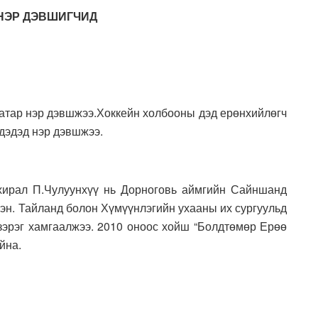
 НЭР ДЭВШИГЧИД
аатар нэр дэвшжээ.Хоккейн холбооны дэд ерөнхийлөгч
 дэдэд нэр дэвшжээ.
ахирал П.Чулуунхүү нь Дорноговь аймгийн Сайншанд
эн. Тайланд болон Хүмүүнлэгийн ухааны их сургуульд
зэрэг хамгаалжээ. 2010 оноос хойш “Болдтөмөр Ерөө
йна.