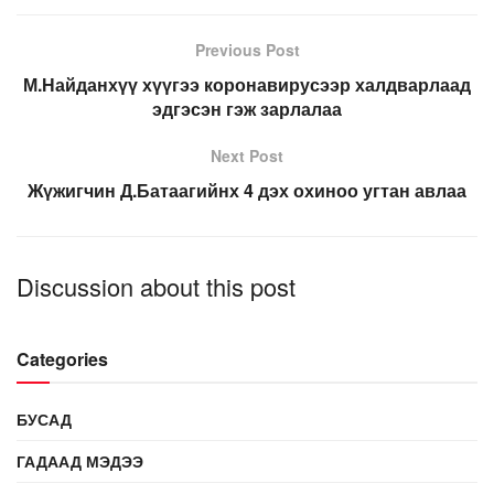
Previous Post
М.Найданхүү хүүгээ коронавирусээр халдварлаад
эдгэсэн гэж зарлалаа
Next Post
Жүжигчин Д.Батаагийнх 4 дэх охиноо угтан авлаа
Discussion about this post
Categories
БУСАД
ГАДААД МЭДЭЭ