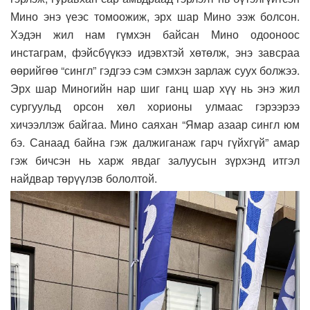
Мино энэ үеэс томоожиж, эрх шар Мино ээж болсон.
Хэдэн жил нам гүмхэн байсан Мино одооноос
инстаграм, фэйсбүүкээ идэвхтэй хөтөлж, энэ завсраа
өөрийгөө “сингл” гэдгээ сэм сэмхэн зарлаж суух болжээ.
Эрх шар Миногийн нар шиг ганц шар хүү нь энэ жил
сургуульд орсон хөл хорионы улмаас гэрээрээ
хичээллэж байгаа. Мино саяхан “Ямар азаар сингл юм
бэ. Санаад байна гэж далжиганаж гарч гүйхгүй” амар
гэж бичсэн нь харж явдаг залуусын зүрхэнд итгэл
найдвар төрүүлэв бололтой.