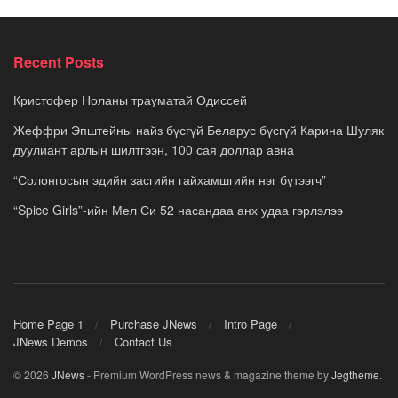
Recent Posts
Кристофер Ноланы трауматай Одиссей
Жеффри Эпштейны найз бүсгүй Беларус бүсгүй Карина Шуляк
дуулиант арлын шилтгээн, 100 сая доллар авна
“Солонгосын эдийн засгийн гайхамшгийн нэг бүтээгч”
“Spice Girls”-ийн Мел Си 52 насандаа анх удаа гэрлэлээ
Home Page 1
Purchase JNews
Intro Page
JNews Demos
Contact Us
© 2026
JNews
- Premium WordPress news & magazine theme by
Jegtheme
.