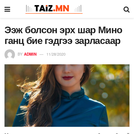
Ээж болсон эрх шар Мино
ганц бие гэдгээ зарласаар
BY
ADMIN
11/28/2020