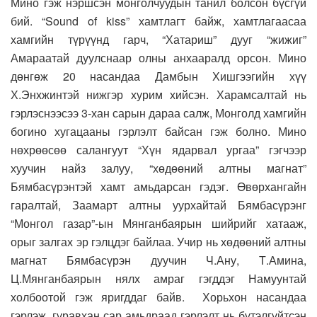
Мино гэж нэршсэн монголчуудын танил болсон бүсгүй
бий. “Sound of kiss” хамтлагт байж, хамтлагаасаа
хамгийн түрүүнд гарч, “Хатариш” дууг “жижиг”
Амараатай дуулснаар олны анхааралд орсон. Мино
дөнгөж 20 насандаа Дамбын Хишгээгийн хүү
Х.Энхжинтэй нижгэр хурим хийсэн. Харамсалтай нь
гэрлэснээсээ 3-хан сарын дараа салж, Монголд хамгийн
богино хугацааны гэрлэлт байсан гэж болно. Мино
нөхрөөсөө салангуут “Хүн ядарвал ургаа” гэгчээр
хуучин найз залуу, “хөдөөний алтны магнат”
Бямбасүрэнтэй хамт амьдарсан гэдэг. Өвөрхангайн
гаралтай, Заамарт алтны уурхайтай Бямбасүрэнг
“Монгол газар”-ын Мянганбаярын шийрийг хатааж,
орыг залгах эр гэлцдэг байлаа. Учир нь хөдөөний алтны
магнат Бямбасүрэн дуучин Ч.Ану, Т.Амина,
Ц.Мянганбаярын нялх амраг гэгддэг Намуунтай
холбоотой гэж яригддаг байв. Хорьхон насандаа
гэрлэж, гуравхан сар амьдраад гэрлэлт нь бүтэлгүйтсэн