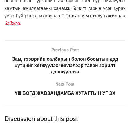
өсвөр насны үржлийн 20 бухыг жил бүр нийлүүлэх
хамтын ажиллагааны санамж бичигт гарын үсэг зурах
үеэр Гүйцэтгэх захирлаар Г.Галсанням гэх хүн ажиллаж
байжээ
.
Previous Post
Зам, тээврийн салбарын болон боомтын дэд
бүтцийг хөгжүүлэх чиглэлээр таван зорилт
дэвшүүллээ
Next Post
YIII БОГД ЖАВЗАНДАМБА ХУТАГТЫН УГ ЭХ
Discussion about this post