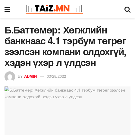
Б.Баттөмөр: Хөгжлийн
банкнаас 4.1 тэрбум төгрөг
зээлсэн компани олдохгүй,
хэдэн үхэр л үлдсэн
BY
ADMIN
03/29/2022