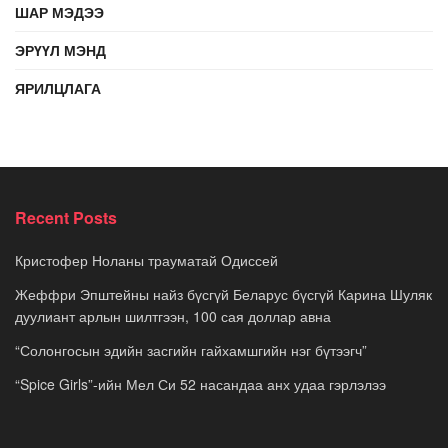
ШАР МЭДЭЭ
ЭРҮҮЛ МЭНД
ЯРИЛЦЛАГА
Recent Posts
Кристофер Ноланы трауматай Одиссей
Жеффри Эпштейны найз бүсгүй Беларус бүсгүй Карина Шуляк
дуулиант арлын шилтгээн, 100 сая доллар авна
“Солонгосын эдийн засгийн гайхамшгийн нэг бүтээгч”
“Spice Girls”-ийн Мел Си 52 насандаа анх удаа гэрлэлээ