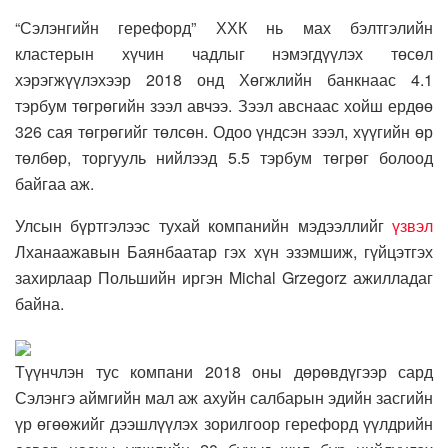
“Сэлэнгийн герефорд” ХХК нь мах бэлтгэлийн
кластерын хүчин чадлыг нэмэгдүүлэх төсөл
хэрэгжүүлэхээр 2018 онд Хөгжлийн банкнаас 4.1
тэрбум төгрөгийн зээл авчээ. Зээл авснаас хойш ердөө
326 сая төгрөгийг төлсөн. Одоо үндсэн зээл, хүүгийн өр
төлбөр, торгууль нийлээд 5.5 тэрбум төгрөг болоод
байгаа аж.
Улсын бүртгэлээс тухай компанийн мэдээллийг
үзвэл
Лханаажавын Баянбаатар гэх хүн эзэмшиж, гүйцэтгэх
захирлаар Польшийн иргэн Michal Grzegorz ажилладаг
байна.
Түүнчлэн тус компани 2018 оны дөрөвдүгээр сард
Сэлэнгэ аймгийн мал аж ахуйн салбарын эдийн засгийн
үр өгөөжийг дээшлүүлэх зорилгоор герефорд үүлдрийн