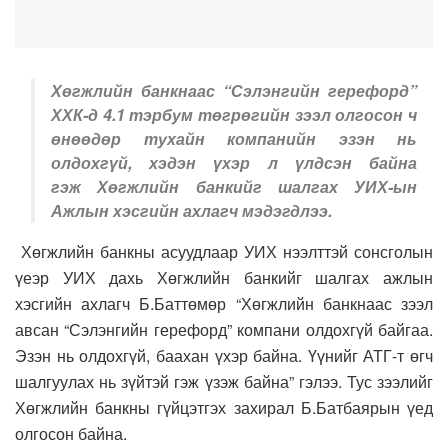
Хөгжлийн банкнаас “Сэлэнгийн герефорд”
ХХК-д 4.1 тэрбум төгрөгийн зээл олгосон ч
өнөөдөр тухайн компанийн эзэн нь
олдохгүй, хэдэн үхэр л үлдсэн байна
гэж Хөгжлийн банкийг шалгах УИХ-ын
Ажлын хэсгийн ахлагч мэдэгдлээ.
Хөгжлийн банкны асуудлаар УИХ нээлттэй сонсголын
үеэр УИХ дахь Хөгжлийн банкийг шалгах ажлын
хэсгийн ахлагч Б.Баттөмөр “Хөгжлийн банкнаас зээл
авсан “Сэлэнгийн герефорд” компани олдохгүй байгаа.
Эзэн нь олдохгүй, баахан үхэр байна. Үүнийг АТГ-т өгч
шалгуулах нь зүйтэй гэж үзэж байна” гэлээ. Тус зээлийг
Хөгжлийн банкны гүйцэтгэх захирал Б.Батбаярын үед
олгосон байна.