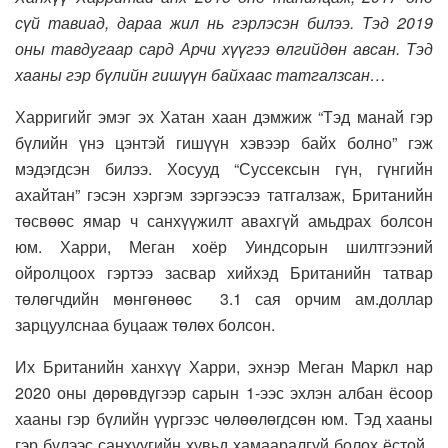
сүй тавиад, дараа жил нь гэрлэсэн билээ
. Т
эд 2019
оны тавдугаар сард Арчи хүүгээ өлгийдөн авсан.
Тэд
хааны гэр бүлийн гишүүн байхаас татгалзсан…
Харригийг эмэг эх Хатан хаан дэмжиж “Тэд манай гэр
бүлийн үнэ цэнтэй гишүүн хэвээр байх болно” гэж
мэдэгдсэн билээ. Хосууд “Суссексын гүн, гүнгийн
ахайтан” гэсэн хэргэм зэргээсээ татгалзаж, Британийн
төсвөөс ямар ч санхүүжилт авахгүй амьдрах болсон
юм. Харри, Меган хоёр Уиндсорын шилтгээний
ойролцоох гэртээ засвар хийхэд Британийн татвар
төлөгчдийн мөнгөнөөс 3.1 сая орчим ам.доллар
зарцуулснаа буцааж төлөх болсон.
Их Британийн ханхүү Харри, эхнэр Меган Маркл нар
2020 оны дөрөвдүгээр сарын 1-ээс эхлэн албан ёсоор
хааны гэр бүлийн үүргээс чөлөөлөгдсөн юм. Тэд хааны
гэр бүлээс санхүүгийн хувьд хамааралгүй болох ёстой.