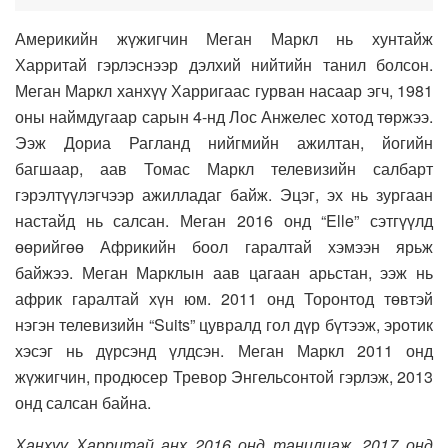
Америкийн жүжигчин Меган Маркл нь хунтайж
Харритай гэрлэснээр дэлхий нийтийн танил болсон.
Меган Маркл ханхүү Харригаас гурван насаар эгч, 1981
оны наймдугаар сарын 4-нд Лос Анжелес хотод төржээ.
Ээж Дориа Рагланд нийгмийн ажилтан, йогийн
багшаар, аав Томас Маркл телевизийн салбарт
гэрэлтүүлэгчээр ажилладаг байж. Эцэг, эх нь зургаан
настайд нь салсан. Меган 2016 онд “Elle” сэтгүүлд
өөрийгөө Африкийн боол гаралтай хэмээн ярьж
байжээ. Меган Марклын аав цагаан арьстан, ээж нь
африк гаралтай хүн юм. 2011 онд Торонтод төвтэй
нэгэн телевизийн “Suits” цувралд гол дүр бүтээж, эротик
хэсэг нь дүрсэнд үлдсэн. Меган Маркл 2011 онд
жүжигчин, продюсер Тревор Энгельсонтой гэрлэж, 2013
онд салсан байна.
Ханхүү Харритай
анх 2016 онд танилцаж, 2017 онд