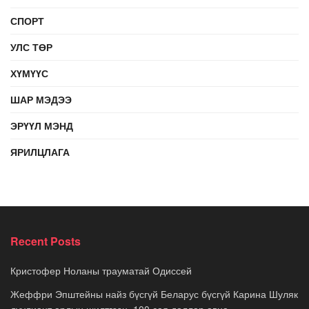
СПОРТ
УЛС ТӨР
ХҮМҮҮС
ШАР МЭДЭЭ
ЭРҮҮЛ МЭНД
ЯРИЛЦЛАГА
Recent Posts
Кристофер Ноланы трауматай Одиссей
Жеффри Эпштейны найз бүсгүй Беларус бүсгүй Карина Шуляк
дуулиант арлын шилтгээн, 100 сая доллар авна