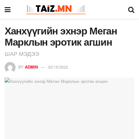
Ханхүүгийн эхнэр Меган
Марклын эротик агшин
ШАР МЭДЭЭ
BY
ADMIN
02/15/2022