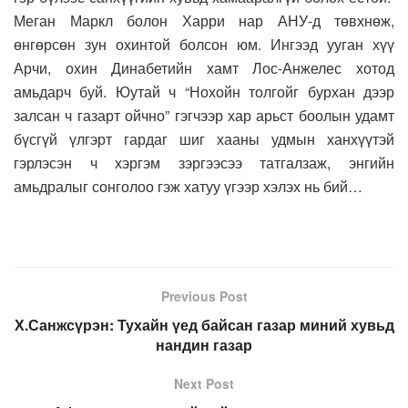
Меган Маркл болон Харри нар АНУ-д төвхнөж,
өнгөрсөн зун охинтой болсон юм. Ингээд ууган хүү
Арчи, охин Динабетийн хамт Лос-Анжелес хотод
амьдарч буй. Юутай ч “Нохойн толгойг бурхан дээр
залсан ч газарт ойчно” гэгчээр хар арьст боолын удамт
бүсгүй үлгэрт гардаг шиг хааны удмын ханхүүтэй
гэрлэсэн ч хэргэм зэргээсээ татгалзаж, энгийн
амьдралыг сонголоо гэж хатуу үгээр хэлэх нь бий…
Previous Post
Х.Санжсүрэн: Тухайн үед байсан газар миний хувьд
нандин газар
Next Post