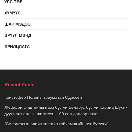
УЛС ТӨР
ХҮМҮҮС
ШАР МЭДЭЭ
ЭРҮҮЛ МЭНД
ЯРИЛЦЛАГА
Recent Posts
Кристофер Ноланы трауматай Одиссей
Жеффри Эпштейны найз бүсгүй Беларус бүсгүй Карина Шуляк
дуулиант арлын шилтгээн, 100 сая доллар авна
“Солонгосын эдийн засгийн гайхамшгийн нэг бүтээгч”