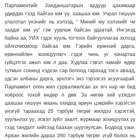
Парламентийг Занданшатарын ардуур цахимаар
удирдах гээд байгаа юм уу, хаашаа юм. Учрал гишүүн
улалзтал үнэнийг нь хэлээд, ” Миний юу хэлэхийг чи
заадаг юм уу” гэж уурлаж байсан удаатай. Ингэхэд
байна аа, УИХ гэдэг хууль тогтоох байгууллагаа эхлээд
ойлгочихмоор байгаа юм. Гэрийн ерөнхий дарга,
ерөнхийлөн зохицуулагч гэдэг чинь уг чанартаа
гүйцэтгэх ажил юм л даа. Худлаа гэвэл чамайг өдөр
тутмын сонинд хэдхэн сар болоод гарахад тосч аваад,
үдсэн албаны дарга, эрхлэгч энэ тэрээсээ асуугаарай.
Парламент олон жил сурвалжилсан ах эгч нар чи бид
хоёроос тохой өндөр л дөө. За нөгөө хий үзэгдэл
цаашаа гишүүн маань охидод ариун цэврийн хэрэгсэл
үнэгүй тараахад 25 тэрбум төгрөг жилдээ хэрэгтэй,
хуульчлах уу, эсвэл зүйл заалт, журмаар зохицуулах уу
гээд тандалт хийгээд баахан шуугиулсан. Бодоод үзье.
Арван жилийн дараа 250 тэрбум төгрөг үгүй болох нь