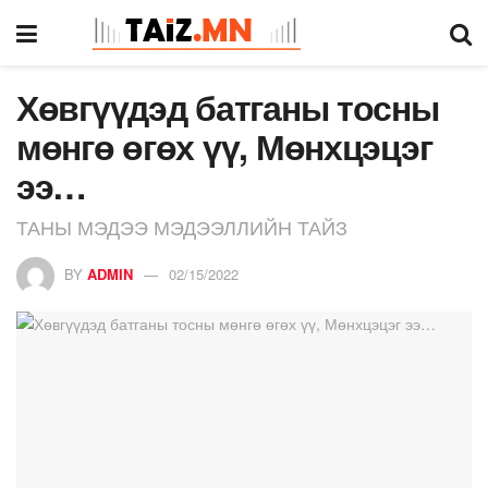
Хөвгүүдэд батганы тосны
мөнгө өгөх үү, Мөнхцэцэг
ээ…
ТАНЫ МЭДЭЭ МЭДЭЭЛЛИЙН ТАЙЗ
BY
ADMIN
02/15/2022