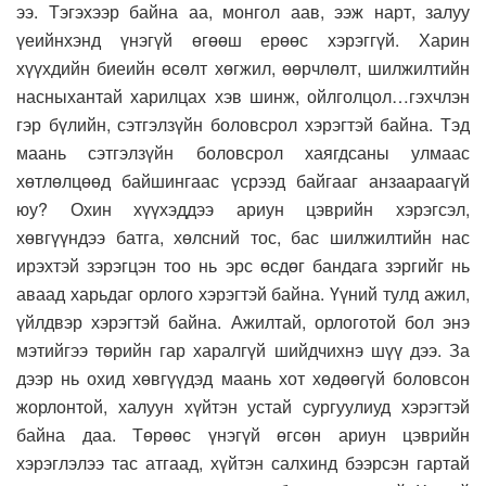
ээ. Тэгэхээр байна аа, монгол аав, ээж нарт, залуу
үеийнхэнд үнэгүй өгөөш ерөөс хэрэггүй. Харин
хүүхдийн биеийн өсөлт хөгжил, өөрчлөлт, шилжилтийн
насныхантай харилцах хэв шинж, ойлголцол…гэхчлэн
гэр бүлийн, сэтгэлзүйн боловсрол хэрэгтэй байна. Тэд
маань сэтгэлзүйн боловсрол хаягдсаны улмаас
хөтлөлцөөд байшингаас үсрээд байгааг анзаараагүй
юу? Охин хүүхэддээ ариун цэврийн хэрэгсэл,
хөвгүүндээ батга, хөлсний тос, бас шилжилтийн нас
ирэхтэй зэрэгцэн тоо нь эрс өсдөг бандага зэргийг нь
аваад харьдаг орлого хэрэгтэй байна. Үүний тулд ажил,
үйлдвэр хэрэгтэй байна. Ажилтай, орлоготой бол энэ
мэтийгээ төрийн гар харалгүй шийдчихнэ шүү дээ. За
дээр нь охид хөвгүүдэд маань хот хөдөөгүй боловсон
жорлонтой, халуун хүйтэн устай сургуулиуд хэрэгтэй
байна даа. Төрөөс үнэгүй өгсөн ариун цэврийн
хэрэглэлээ тас атгаад, хүйтэн салхинд бээрсэн гартай