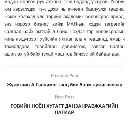
модон жорлон руу алхана гээд бодоод үзээрэй. Үнэгүй
юм хэрэглэдэг гэж дээр нь өчнөөн баалуулж таарна.
Нэмж хэлэхэд улс төрийн академик боловсрол яриад,
энэ нэрээр бизнес хийж МАН-ын хэдэн төгрөгийг
салгаад байх амттай л байх. Гэхдээ тэр боловсролын
чинь нэгдүгээрт хүйсийн ялгааг аль ч төвшинд, ямар ч
тохиолдолд товойлгон дөвийлгөж, зэвсэг болгон
ашиглахгүй байх тухай маш тод бичээстэй байдаг даа.
Previous Post
Жүжигчин А.Ганчимэг ганц бие болж жүжиглэсээр
Next Post
ГОВИЙН НОЁН ХУТАГТ ДАНЗАНРАВЖААГИЙН
ПАТИАР