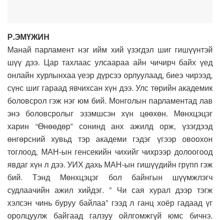
Р.ЭМҮЖИН
Манай парламент нэг ийм хий үзэгдэл шиг гишүүнтэй
шүү дээ. Цар тахлаас улсаараа айн чичирч байх үед
онлайн хурлынхаа үеэр дүрсээ орлуулаад, биеэ чирээд,
сүнс шиг гараад явчихсан хүн дээ. Улс төрийн академик
боловсрол гэж нэг юм бий. Монголын парламентад лав
энэ боловсролыг эзэмшсэн хүн цөөхөн. Мөнхцэцэг
харин “Өнөөдөр” сонинд анх ажилд орж, үзэгдээд
өнгөрсний хувьд тэр академи гэдэг үгээр овоохон
тоглоод, МАН-ын генсекийн чихийг чихрээр долоогоод
явдаг хүн л дээ. УИХ дахь МАН-ын гишүүдийн грүпп гэж
бий. Тэнд Мөнхцэцэг бол байнгын шүүмжлэгч
судлаачийн ажил хийдэг. ” Чи сая хурал дээр тэгж
хэлсэн чинь буруу байлаа” гээд л ганц хоёр гадаад үг
оролцуулж байгаад галзуу ойлгомжгүй юмс бичнэ.