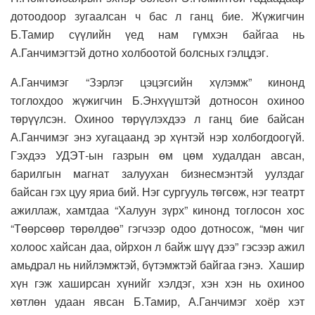
дотоодоор зугаалсан ч бас л ганц бие. Жүжигчин
Б.Тамир сүүлийн үед нам гүмхэн байгаа нь
А.Ганчимэгтэй дотно холбоотой болсных гэлцдэг.
А.Ганчимэг “Зэрлэг цэцэгсийн хүлэмж” кинонд
тоглохдоо жүжигчин Б.Энхүүштэй дотносон охиноо
төрүүлсэн. Охиноо төрүүлэхдээ л ганц бие байсан
А.Ганчимэг энэ хугацаанд эр хүнтэй нэр холбогдоогүй.
Гэхдээ УДЭТ-ын газрын өм цөм худалдан авсан,
барилгын магнат залуухан бизнесмэнтэй уулздаг
байсан гэх цуу яриа бий. Нэг сургууль төгсөж, нэг театрт
ажиллаж, хамтдаа “Халуун зүрх” кинонд тоглосон хос
“Төөрсөөр төрөлдөө” гэгчээр одоо дотносож, “мөн чиг
холоос хайсан даа, ойрхон л байж шүү дээ” гэсээр ажил
амьдрал нь нийлэмжтэй, бүтэмжтэй байгаа гэнэ. Хашир
хүн гэж хаширсан хүнийг хэлдэг, хэн хэн нь охиноо
хөтлөн удаан явсан Б.Тамир, А.Ганчимэг хоёр хэт