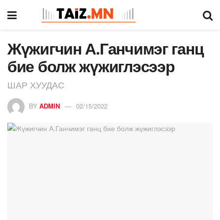
Жүжигчин А.Ганчимэг ганц
бие болж жүжиглэсээр
ШАР ХУУДАС
BY
ADMIN
02/15/2022