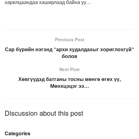
харилцаандаа хаширлаад байна уу…
Previous Post
Сар бүрийн нэгэнд “архи худалдахыг хориглохгүй“
болов
Next Post
Хөвгүүдэд батганы тосны мөнгө өгөх үү,
Мөнхцэцэг ээ…
Discussion about this post
Categories