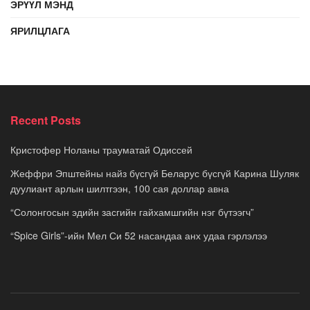
ЭРҮҮЛ МЭНД
ЯРИЛЦЛАГА
Recent Posts
Кристофер Ноланы трауматай Одиссей
Жеффри Эпштейны найз бүсгүй Беларус бүсгүй Карина Шуляк
дуулиант арлын шилтгээн, 100 сая доллар авна
“Солонгосын эдийн засгийн гайхамшгийн нэг бүтээгч”
“Spice Girls”-ийн Мел Си 52 насандаа анх удаа гэрлэлээ