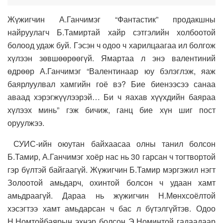
Жүжигчин А.Ганчимэг “Фантастик” продакшны
найруулагч Б.Тамиртай хайр сэтгэлийн холбоотой
болоод удаж буй. Гэсэн ч одоо ч харилцаагаа ил болгож
хүлээн зөвшөөрөөгүй. Ямартаа л энэ валентиний
өдрөөр А.Ганчимэг “Валентинаар юу бэлэглэж, яаж
баярлуулвал хамгийн гоё вэ? Бие биенээсээ санаа
аваад хэрэгжүүлээрэй… Би ч яахав хүүхдийн баяраа
хүлээх минь” гэж бичиж, ганц бие хүн шиг пост
оруулжээ.
СУИС-ийн оюутан байхаасаа олны танил болсон
Б.Тамир, А.Ганчимэг хоёр нас нь 30 гарсан ч тогтвортой
гэр бүлтэй байгаагүй. Жүжигчин Б.Тамир мэргэжил нэгт
Золоотой амьдарч, охинтой болсон ч удаан хамт
амьдраагүй. Дараа нь жүжигчин Н.Мөнхсоёлтой
хэсэгтээ хамт амьдарсан ч бас л бүтэлгүйтэв. Одоо
Н.Номтойбаярын эхнэр болсон Э.Номинтой гадаадаар