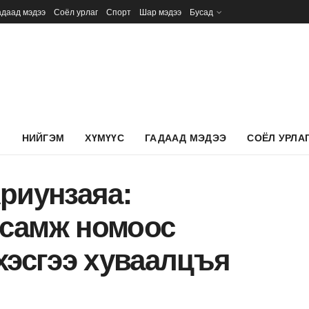
адаад мэдээ
Соёл урлаг
Спорт
Шар мэдээ
Бусад
Л
НИЙГЭМ
ХҮМҮҮС
ГАДААД МЭДЭЭ
СОЁЛ УРЛА
риунзаяа:
самж номоос
хэсгээ хуваалцъя