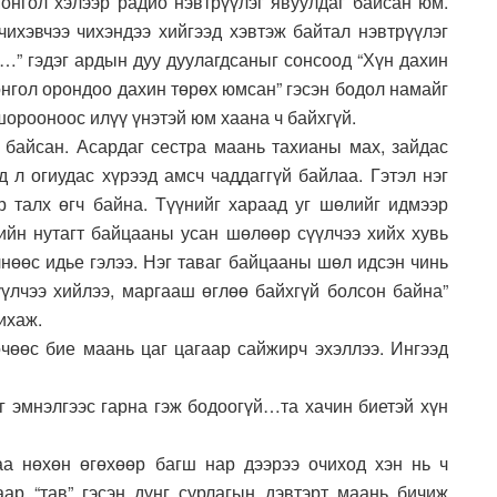
Монгол хэлээр радио нэвтрүүлэг явуулдаг байсан юм.
чихэвчээ чихэндээ хийгээд хэвтэж байтал нэвтрүүлэг
ь…” гэдэг ардын дуу дуулагдсаныг сонсоод “Хүн дахин
онгол орондоо дахин төрөх юмсан” гэсэн бодол намайг
шорооноос илүү үнэтэй юм хаана ч байхгүй.
й байсан. Асардаг сестра маань тахианы мах, зайдас
д л огиудас хүрээд амсч чаддаггүй байлаа. Гэтэл нэг
 талх өгч байна. Түүнийг хараад уг шөлийг идмээр
арийн нутагт байцааны усан шөлөөр сүүлчээ хийх хувь
нөөс идье гэлээ. Нэг таваг байцааны шөл идсэн чинь
үүлчээ хийлээ, маргааш өглөө байхгүй болсон байна”
ихаж.
өчөөс бие маань цаг цагаар сайжирч эхэллээ. Ингээд
г эмнэлгээс гарна гэж бодоогүй…та хачин биетэй хүн
а нөхөн өгөхөөр багш нар дээрээ очиход хэн нь ч
ар “тав” гэсэн дүнг сурлагын дэвтэрт маань бичиж