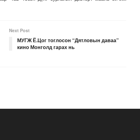
Next Post
МУГЖ Ё.Цог тоглосон “Дятловын даваа”
кино Монголд гарах нь