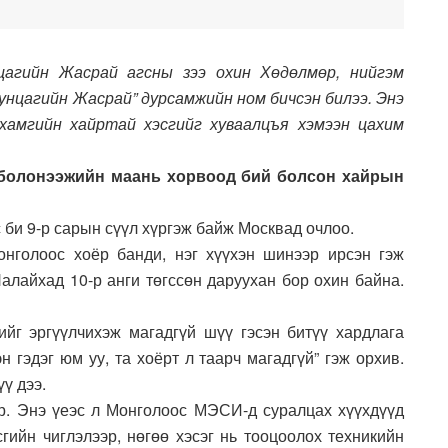
цагийн Жасрай агсны зээ охин Хөдөлмөр, нийгэм
унцагийн Жасрай” дурсамжийн ном бичсэн билээ. Энэ
хамгийн хайртай хэсгийг хуваалцъя хэмээн цахим
 болонээжийн маань хорвоод бий болсон хайрын
би 9-р сарын сүүл хүргэж байж Москвад очлоо.
онголоос хоёр банди, нэг хүүхэн шинээр ирсэн гэж
Налайхад 10-р анги төгссөн даруухан бор охин байна.
йг эргүүлчихэж магадгүй шүү гэсэн битүү хардлага
 гэдэг юм уу, та хоёрт л таарч магадгүй” гэж орхив.
ү дээ.
р. Энэ үеэс л Монголоос МЭСИ-д суралцах хүүхдүүд
сгийн чиглэлээр, нөгөө хэсэг нь тооцоолох техникийн