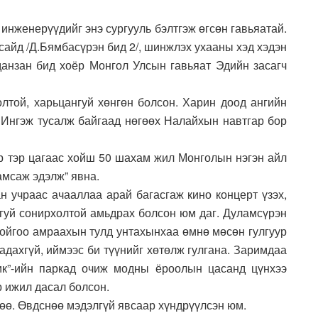
инженерүүдийг энэ сургууль бэлтгэж өгсөн гавьяатай.
айд /Д.Бямбасүрэн бид 2/, шинжлэх ухааны хэд хэдэн
вданзан бид хоёр Монгол Улсын гавьяат Эдийн засагч
олтой, харьцангуй хөнгөн болсон. Харин доод ангийн
. Ингэж тусалж байгаад нөгөөх Налайхын навтгар бор
ёр тэр цагаас хойш 50 шахам жил Монголын нэгэн айл
амсаж эдэлж” явна.
н учраас ачааллаа арай багасгаж кино концерт үзэх,
нгуй сонирхолтой амьдрах болсон юм даг. Дуламсүрэн
гойгоо амраахын тулд унтахынхаа өмнө мөсөн гулгуур
адахгүй, иймээс би түүнийг хөтөлж гулгана. Заримдаа
ик”-ийн паркад очиж модны ёроолын цасанд цүнхээ
р ижил дасал болсон.
өө. Өвдснөө мэдэлгүй явсаар хүндрүүлсэн юм.