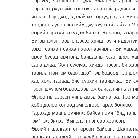
Тэр үед 7 хоногт нэг удаа Улаанбаатараас 
Тэр нэвтрүүлгийг сонсох санаатай радионы 
явлаа. Тэр дунд “далай их торгууд нутаг мин
төрдөг нь үнэн бол ийм дуу хууртай сайхан М
өөрийн эрхгүй эзэмдэж билээ. Эх орон, газар 
Би эмнэлэгт хэвтснээсээ хойш юу ч иддэггү
зэрэг сайхан сайхан хоол авчирна. Би хараа
орой бусад өвчтөнд байцааны усан шөл, хар
санагдлаа. “Хүн сүүлчээ хийдэг гэсэн, би х
тавилантай юм байж дээ” гэж бодоод тэр шөл
хар хөлс гараад бие сүрхий тавирлаа. “Би с
гэсэн шүү юм бодоод хэвтэж байсан чинь унтч
Өглөө нь сэрсэн чинь амьд байна аа. Тэр м
хоёр долоо хоноод эмнэлгээс гарах боллоо.
Гарахад маань эмчилж байсан эмч “бид таны
юм” гэж билээ. Эмнэлэгт нэг сар хэвтсэн.
Өвлийн шалгалт өнгөрсөн байсан. Шалгалта
шалгалт авалгүй тэр үеийн хэлээр автомата