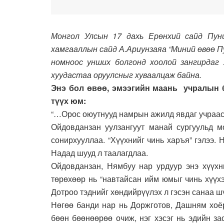
Монгол Улсын 17 дахь Ерөнхий сайд Пун
хамгааллын сайд А.Ариунзаяа “Миний өвөө П
номноос унших болгонд хоолой зангирдаг 
хуудастаа оруулсныг хуваалцаж байна.
Энэ бол өвөө, эмээгийн маань учралын
түүх юм:
“…Орос оюутнууд намрын ажилд явдаг учраас 
Ойдовданзан уулзангуут манай сургуульд м
сонирхууллаа. “Хүүхнийг чинь харъя” гэлээ. 
Надад шууд л таалагдлаа.
Ойдовданзан, Нямбуу нар урдуур энэ хүүхни
төрөхөөр нь “навтайсан ийм юмыг чинь хүүхэн
Дотроо тэднийг хөндийрүүлэх л гэсэн санаа шү
Нөгөө банди нар нь Доржготов, Дашням хоё
бөөн бөөнөөрөө очиж, нэг хэсэг нь эдийн за