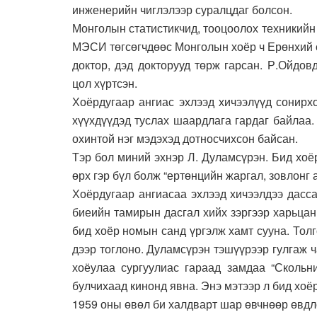
инженерийн чиглэлээр суралцдаг болсон.
Монголын статистикчид, тооцоолох техникийн 
МЭСИ төгсөгчдөөс Монголын хоёр ч Ерөнхий с
доктор, дэд докторууд төрж гарсан. Р.Ойдо
цол хүртсэн.
Хоёрдугаар ангиас эхлээд хичээлүүд сонирх
хүүхдүүдэд туслах шаардлага гардаг байлаа
охинтой нэг мэдэхэд дотносчихсон байсан.
Тэр бол миний эхнэр Л. Дуламсүрэн. Бид хо
өрх гэр бүл болж “ертөнцийн жаргал, зовлонг 
Хоёрдугаар ангиасаа эхлээд хичээлдээ дасса
биеийн тамирын дасгал хийх зэргээр харьца
бид хоёр номын санд үргэлж хамт сууна. Тол
дээр тоглоно. Дуламсүрэн тэшүүрээр гулгаж ч
хоёулаа сургуулиас гараад замдаа “Скольн
булчихаад кинонд явна. Энэ мэтээр л бид хоё
1959 оны өвөл би халдварт шар өвчнөөр өвдл