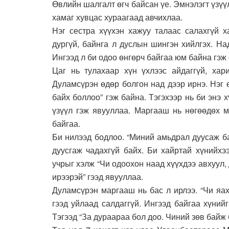
Өвлийн шалгалт өгч байсан үе. Эмнэлэгт үзүү
хамаг хувцас хураагаад авчихлаа.
Нэг сестра хүүхэн хажуу талаас салахгүй 
дургүй, байнга л дуслын шингэн хийлгэх. На
Ингээд л би одоо өнгөрч байгаа юм байна гэж
Цаг нь тулахаар хүн үхлээс айдаггүй, хар
Дуламсүрэн өдөр болгон над дээр ирнэ. Нэг 
байх боллоо” гэж байна. Тэгэхээр нь би энэ 
үзүүл гэж явууллаа. Маргааш нь нөгөөдөх м
байгаа.
Би нилээд бодлоо. “Миний амьдрал дуусаж ба
дуусгаж чадахгүй байх. Би хайртай хүнийхэ
учрыг хэлж “Чи одоохон наад хүүхдээ авхуул,
ирээрэй” гээд явууллаа.
Дуламсүрэн маргааш нь бас л ирлээ. “Чи яах
гээд уйлаад салдаггүй. Ингээд байгаа хүнийг
Тэгээд “За дураараа бол доо. Чиний зөв байж б