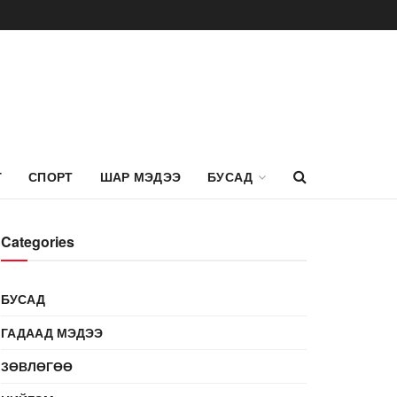
Г
СПОРТ
ШАР МЭДЭЭ
БУСАД
Categories
БУСАД
ГАДААД МЭДЭЭ
ЗӨВЛӨГӨӨ