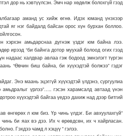
лтэл дор нь хэвтүүлсэн. Эмч нар хөдөлж болохгүй гээд
халбагаар аманд ус хийж өгнө. Идэх юманд үнэхээр
дтай яг нэг байдалд байсан орос хүн бурхан боллоо.
 ойлгосон.
ин хэрхэн амьдарснаа дүгнэж үздэг юм байна лээ.
өдөр ирээд “би байнга дотор муухай болоод огих гээд
хүн надаас халдвар авлаа гэж бодоод эмнэлэгт түргэн
аань “Өвчин биш байна, би хүүхэдтэй болжээ” гэдэг
йдаг. Энэ маань эцэггүй хүүхэдтэй үлдэнэ, сургуулиа
э амьдралыг үрлээ”….. гэсэн харамсалд автаад үнэн
 дотроо хүүхэдтэй байгаа үедээ дахиж над дээр битгий
ав өнгөрөх л юм биз. Үр чинь үлдэг. Би авхуулахгүй”
 чинь би яах вэ дээ. Их ч өрөвдсөн, их ч хайрласан.
олно. Гэхдээ чамд л хэцүү ” гэлээ.