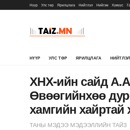
Нүүр
Улс төр
Ярилцлага
Нийтлэл
Нийгэм
Хүмүүс
Г
НҮҮР
УЛС ТӨР
ЯРИЛЦЛАГА
НИЙТЛЭ
ХНХ-ийн сайд А.А
Өвөөгийнхөө дур
хамгийн хайртай 
ТАНЫ МЭДЭЭ МЭДЭЭЛЛИЙН ТАЙЗ