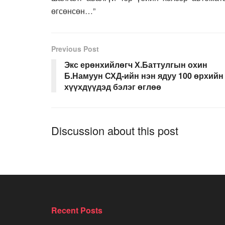
өгсөнсөн…”
Previous Post
Экс ерөнхийлөгч Х.Баттулгын охин
Б.Намуун СХД-ийн нэн ядуу 100 өрхийн
хүүхдүүдэд бэлэг өглөө
Discussion about this post
Recent Posts