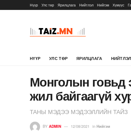
Нүүр
Улс төр
Ярилцлага
Нийтлэл
Нийгэм
Хүмүүс
Г
НҮҮР
УЛС ТӨР
ЯРИЛЦЛАГА
НИЙТЛЭ
Монголын говьд э
жил байгаагүй ху
ТАНЫ МЭДЭЭ МЭДЭЭЛЛИЙН ТАЙЗ
BY
ADMIN
12/08/2021
in
Нийгэм