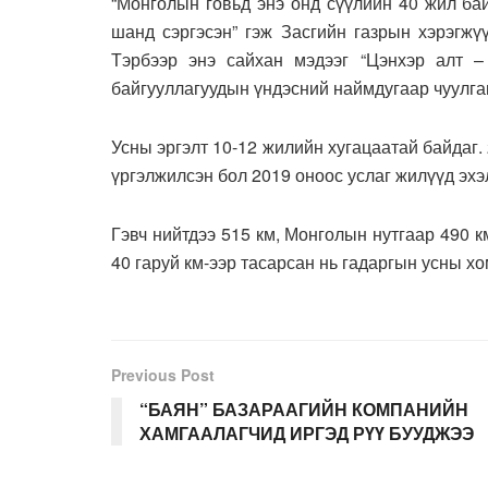
“Монголын говьд энэ онд сүүлийн 40 жил бай
шанд сэргэсэн” гэж Засгийн газрын хэрэгжү
Тэрбээр энэ сайхан мэдээг “Цэнхэр алт –
байгууллагуудын үндэсний наймдугаар чуулга
Усны эргэлт 10-12 жилийн хугацаатай байдаг.
үргэлжилсэн бол 2019 оноос услаг жилүүд эхэ
Гэвч нийтдээ 515 км, Монголын нутгаар 490 к
40 гаруй км-ээр тасарсан нь гадаргын усны х
Previous Post
“БАЯН” БАЗАРААГИЙН КОМПАНИЙН
ХАМГААЛАГЧИД ИРГЭД РҮҮ БУУДЖЭЭ