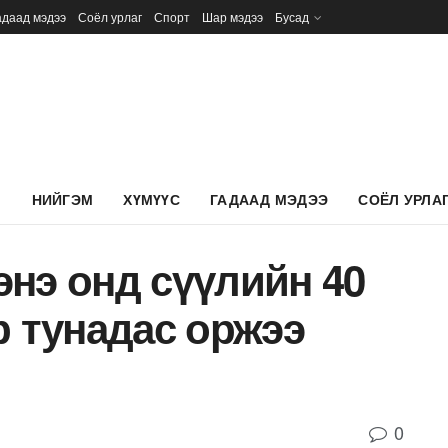
адаад мэдээ
Соёл урлаг
Спорт
Шар мэдээ
Бусад
Л
НИЙГЭМ
ХҮМҮҮС
ГАДААД МЭДЭЭ
СОЁЛ УРЛА
нэ онд сүүлийн 40
р тунадас оржээ
0