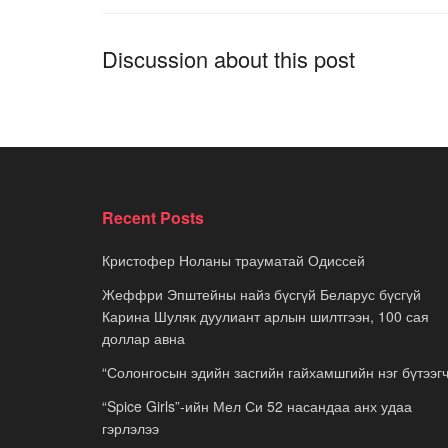
Discussion about this post
Recent Posts
Кристофер Ноланы трауматай Одиссей
Жеффри Эпштейны найз бүсгүй Беларус бүсгүй
Карина Шуляк дуулиант арлын шилтгээн, 100 сая
доллар авна
“Солонгосын эдийн засгийн гайхамшгийн нэг бүтээгч
“Spice Girls”-ийн Мел Си 52 насандаа анх удаа
гэрлэлээ