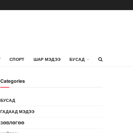
Г
СПОРТ
ШАР МЭДЭЭ
БУСАД
Categories
БУСАД
ГАДААД МЭДЭЭ
ЗӨВЛӨГӨӨ