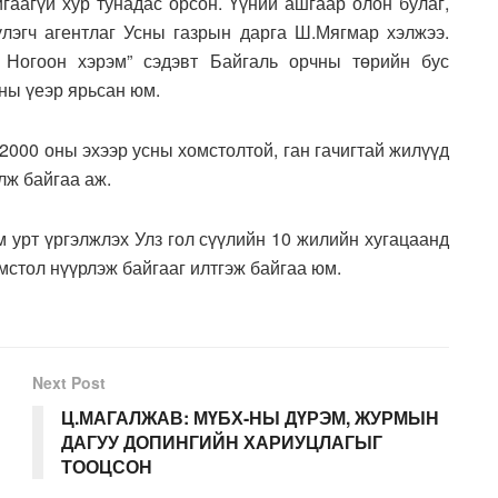
гаагүй хур тунадас орсон. Үүний ашгаар олон булаг,
үлэгч агентлаг Усны газрын дарга Ш.Мягмар хэлжээ.
 Ногоон хэрэм” сэдэвт Байгаль орчны төрийн бус
ны үеэр ярьсан юм.
 2000 оны эхээр усны хомстолтой, ган гачигтай жилүүд
лж байгаа аж.
м урт үргэлжлэх Улз гол сүүлийн 10 жилийн хугацаанд
омстол нүүрлэж байгааг илтгэж байгаа юм.
Next Post
Ц.МАГАЛЖАВ: МҮБХ-НЫ ДҮРЭМ, ЖУРМЫН
ДАГУУ ДОПИНГИЙН ХАРИУЦЛАГЫГ
ТООЦСОН