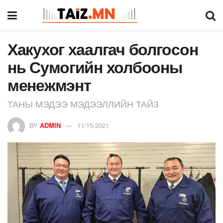
Хакухог хаалгач болгосон
нь Сумогийн холбооны
менежмэнт
ТАНЫ МЭДЭЭ МЭДЭЭЛЛИЙН ТАЙЗ
BY
ADMIN
11/15/2021