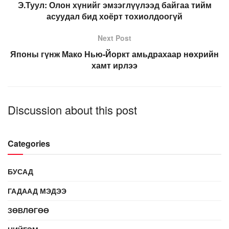
Э.Туул: Олон хүнийг эмзэглүүлээд байгаа тийм
асуудал бид хоёрт тохиолдоогүй
Next Post
Японы гүнж Мако Нью-Йоркт амьдрахаар нөхрийн
хамт ирлээ
Discussion about this post
Categories
БУСАД
ГАДААД МЭДЭЭ
ЗӨВЛӨГӨӨ