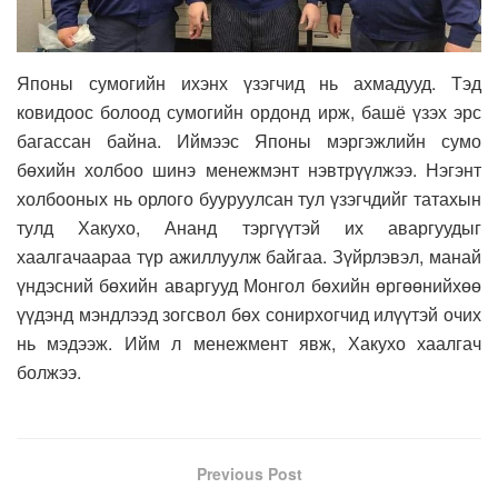
Японы сумогийн ихэнх үзэгчид нь ахмадууд. Тэд
ковидоос болоод сумогийн ордонд ирж, башё үзэх эрс
багассан байна. Иймээс Японы мэргэжлийн сумо
бөхийн холбоо шинэ менежмэнт нэвтрүүлжээ. Нэгэнт
холбооных нь орлого бууруулсан тул үзэгчдийг татахын
тулд Хакухо, Ананд тэргүүтэй их аваргуудыг
хаалгачаараа түр ажиллуулж байгаа. Зүйрлэвэл, манай
үндэсний бөхийн аваргууд Монгол бөхийн өргөөнийхөө
үүдэнд мэндлээд зогсвол бөх сонирхогчид илүүтэй очих
нь мэдээж. Ийм л менежмент явж, Хакухо хаалгач
болжээ.
Previous Post