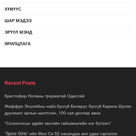
ХҮМҮҮС
ШАР МЭДЭЭ
ЭРҮҮЛ МЭНД
ЯРИЛЦЛАГА
Recent Posts
Кристофер Ноланы трауматай Одиссей
Жеффри Эпштейны найз бүсгүй Беларус бүсгүй Карина Шуляк
дуулиант арлын шилтгээн, 100 сая доллар авна
“Солонгосын эдийн засгийн гайхамшгийн нэг бүтээгч”
“Spice Girls”-ийн Мел Си 52 насандаа анх удаа гэрлэлээ