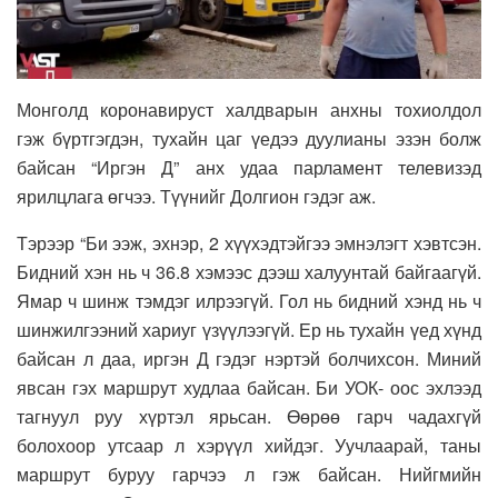
Монголд коронавируст халдварын анхны тохиолдол
гэж бүртгэгдэн, тухайн цаг үедээ дуулианы эзэн болж
байсан “Иргэн Д” анх удаа парламент телевизэд
ярилцлага өгчээ. Түүнийг Долгион гэдэг аж.
Тэрээр “Би ээж, эхнэр, 2 хүүхэдтэйгээ эмнэлэгт хэвтсэн.
Бидний хэн нь ч 36.8 хэмээс дээш халуунтай байгаагүй.
Ямар ч шинж тэмдэг илрээгүй. Гол нь бидний хэнд нь ч
шинжилгээний хариуг үзүүлээгүй. Ер нь тухайн үед хүнд
байсан л даа, иргэн Д гэдэг нэртэй болчихсон. Миний
явсан гэх маршрут худлаа байсан. Би УОК- оос эхлээд
тагнуул руу хүртэл ярьсан. Өөрөө гарч чадахгүй
болохоор утсаар л хэрүүл хийдэг. Уучлаарай, таны
маршрут буруу гарчээ л гэж байсан. Нийгмийн