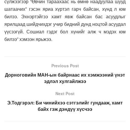
сүлжээгээр “Өвчин тараахаас нь өмнө наадуулаа шууд
шатаачих” гэсэн яриа хүртэл гарч байсан, хүнд л юм
билээ. Эхнэртэйгээ хамт явж байсан бас асуудлыг
ярилцаад шийдчихдэг учир бидний дунд ноцтой асуудал
үүсээгүй. Сошиал гэдэг бол хүнийг алж ч мэдэх юм
билээ” хэмээн ярьжээ.
Previous Post
Дорноговийн МАН-ын байрнаас их хэмжээний үнэт
эдлэл хулгайлжээ
Next Post
Э.Тодгэрэл: Би чинийхээ сэтгэлийг гундааж, хамт
байх гэж дэндүү хүсчээ