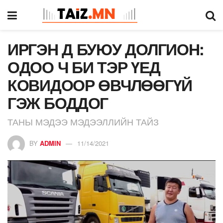
ИРГЭН Д БУЮУ ДОЛГИОН:
ОДОО Ч БИ ТЭР ҮЕД
КОВИДООР ӨВЧЛӨӨГҮЙ
ГЭЖ БОДДОГ
ТАНЫ МЭДЭЭ МЭДЭЭЛЛИЙН ТАЙЗ
BY
ADMIN
11/14/2021