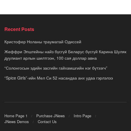
Recent Posts
Кристофер Ноланы трауматай Одиссей
Жеффри Эпштейны найз бүсгүй Беларус бүсгүй Карина Шуляк
дуулиант арлын шилтгээн, 100 сая доллар авна
“Солонгосын эдийн засгийн гайхамшгийн нэг бүтээгч”
“Spice Girls”-ийн Мел Си 52 насандаа анх удаа гэрлэлээ
Home Page 1
Purchase JNews
Intro Page
JNews Demos
Contact Us