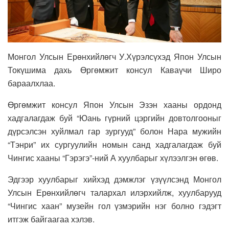
Монгол Улсын Ерөнхийлөгч У.Хүрэлсүхэд Япон Улсын
Токүшима дахь Өргөмжит консул Каваүчи Широ
бараалхлаа.
Өргөмжит консул Япон Улсын Эзэн хааны ордонд
хадгалагдаж буй “Юань гүрний цэргийн довтолгооныг
дүрсэлсэн хуйлмал гар зургууд” болон Нара мужийн
“Тэнри” их сургуулийн номын санд хадгалагдаж буй
Чингис хааны “Гэрэгэ”-ний А хуулбарыг хүлээлгэн өгөв.
Эдгээр хуулбарыг хийхэд дэмжлэг үзүүлсэнд Монгол
Улсын Ерөнхийлөгч талархал илэрхийлж, хуулбарууд
“Чингис хаан” музейн гол үзмэрийн нэг болно гэдэгт
итгэж байгаагаа хэлэв.