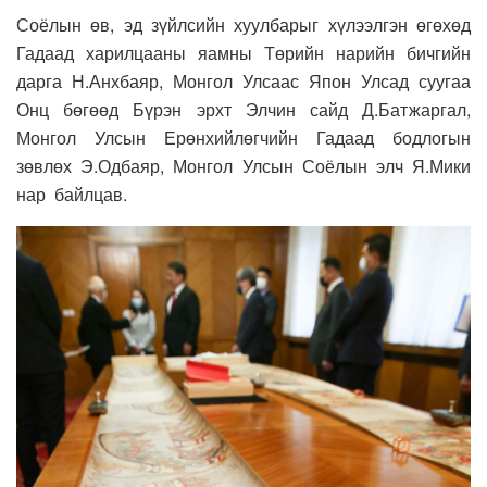
Соёлын өв, эд зүйлсийн хуулбарыг хүлээлгэн өгөхөд
Гадаад харилцааны яамны Төрийн нарийн бичгийн
дарга Н.Анхбаяр, Монгол Улсаас Япон Улсад суугаа
Онц бөгөөд Бүрэн эрхт Элчин сайд Д.Батжаргал,
Монгол Улсын Ерөнхийлөгчийн Гадаад бодлогын
зөвлөх Э.Одбаяр, Монгол Улсын Соёлын элч Я.Мики
нар байлцав.