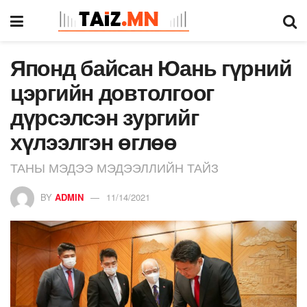
Японд байсан Юань гүрний
цэргийн довтолгоог
дүрсэлсэн зургийг
хүлээлгэн өглөө
ТАНЫ МЭДЭЭ МЭДЭЭЛЛИЙН ТАЙЗ
BY
ADMIN
11/14/2021