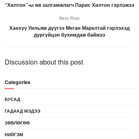
“Хилтон”-ы өв залгамжлагч Парис Хилтон гэрлэжээ
Next Post
Ханхүү Уильям дүүгээ Меган Марклтай гэрлэхэд
дургүйцэн бухимдаж байжээ
Discussion about this post
Categories
БУСАД
ГАДААД МЭДЭЭ
ЗӨВЛӨГӨӨ
НИЙГЭМ