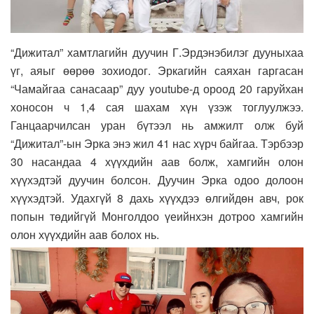
“Дижитал” хамтлагийн дуучин Г.Эрдэнэбилэг дууныхаа
үг, аяыг өөрөө зохиодог. Эркагийн саяхан гаргасан
“Чамайгаа санасаар” дуу youtube-д ороод 20 гаруйхан
хоносон ч 1,4 сая шахам хүн үзэж тоглуулжээ.
Ганцаарчилсан уран бүтээл нь амжилт олж буй
“Дижитал”-ын Эрка энэ жил 41 нас хүрч байгаа. Тэрбээр
30 насандаа 4 хүүхдийн аав болж, хамгийн олон
хүүхэдтэй дуучин болсон. Дуучин Эрка одоо долоон
хүүхэдтэй. Удахгүй 8 дахь хүүхдээ өлгийдөн авч, рок
попын төдийгүй Монголдоо үеийнхэн дотроо хамгийн
олон хүүхдийн аав болох нь.