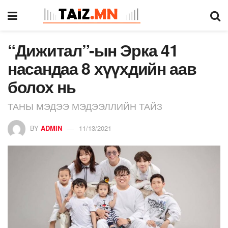
“Дижитал”-ын Эрка 41
насандаа 8 хүүхдийн аав
болох нь
ТАНЫ МЭДЭЭ МЭДЭЭЛЛИЙН ТАЙЗ
BY
ADMIN
11/13/2021