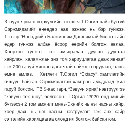
Зэвүүн яриа нэвтрүүлгийн хөтлөгч Т.Оргил найз бүсгүй
Сэржмядагийг өнөөдөр аав ээжээс нь бэр гуйжээ.
Тэрээр “Өнөөдрийн Балжинням Дашнямтай билэгт сайн
өдөр гүнжээ албан ёсоор өөрийн болгож авлаа.
Хөөрхөн гүнжээ энэ амьдралаа дуусан дуустал
хайрлаж, халамжлан энэ том хариуцлагаа дааж явнаа”
гэж 200 гаруй мянган дагагчтай пэйждээ оруулан, олны
өмнө амлав. Хөтлөгч Т.Оргил “Extacy” хамтлагийн
гишүүн байсан Сэржмядагтай хамтран амьдраад жил
гаруй болсон. ТВ 5-аас гарч, “Зэвүүн яриа” нэвтрүүлгээ
“Зэвүүн ток шоу” болгосон. Т.Оргил “2020 онд миний
бүтээсэн 2 том амжилт минь-Эхнийх нь нэг насны хайр,
хоёр
дахь нь нэг насны нэвтрүүлэг” гэж анх хайр
сэтгэлийн харилцаагаа олонд ил болгож байсан юм.