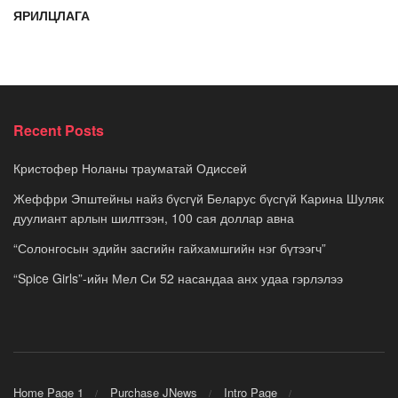
ЯРИЛЦЛАГА
Recent Posts
Кристофер Ноланы трауматай Одиссей
Жеффри Эпштейны найз бүсгүй Беларус бүсгүй Карина Шуляк
дуулиант арлын шилтгээн, 100 сая доллар авна
“Солонгосын эдийн засгийн гайхамшгийн нэг бүтээгч”
“Spice Girls”-ийн Мел Си 52 насандаа анх удаа гэрлэлээ
Home Page 1
Purchase JNews
Intro Page