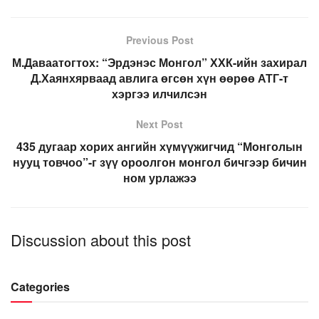
Previous Post
М.Даваатогтох: “Эрдэнэс Монгол” ХХК-ийн захирал
Д.Хаянхярваад авлига өгсөн хүн өөрөө АТГ-т
хэргээ илчилсэн
Next Post
435 дугаар хорих ангийн хүмүүжигчид “Монголын
нууц товчоо”-г зүү ороолгон монгол бичгээр бичин
ном урлажээ
Discussion about this post
Categories