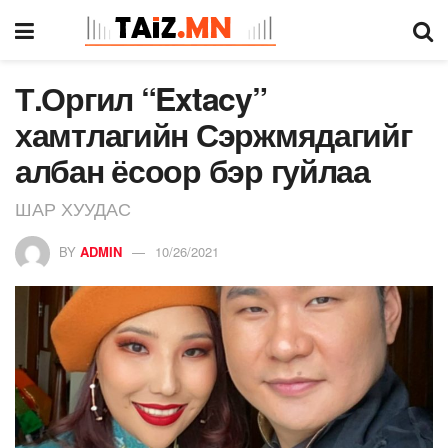
Т.Оргил “Extacy”
хамтлагийн Сэржмядагийг
албан ёсоор бэр гуйлаа
ШАР ХУУДАС
BY
ADMIN
10/26/2021