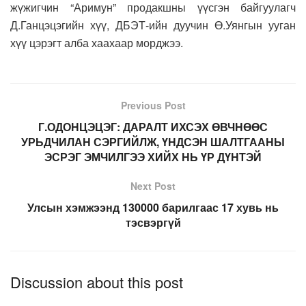
жүжигчин “Аримун” продакшны үүсгэн байгуулагч
Д.Ганцэцэгийн хүү, ДБЭТ-ийн дуучин Ө.Уянгын ууган
хүү цэрэгт алба хаахаар морджээ.
Previous Post
Г.ОДОНЦЭЦЭГ: ДАРАЛТ ИХСЭХ ӨВЧНӨӨС
УРЬДЧИЛАН СЭРГИЙЛЖ, ҮНДСЭН ШАЛТГААНЫ
ЭСРЭГ ЭМЧИЛГЭЭ ХИЙХ НЬ ҮР ДҮНТЭЙ
Next Post
Улсын хэмжээнд 130000 барилгаас 17 хувь нь
тэсвэргүй
Discussion about this post