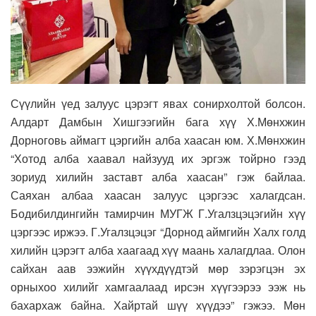
Сүүлийн үед залуус цэрэгт явах сонирхолтой болсон.
Алдарт Дамбын Хишгээгийн бага хүү Х.Мөнхжин
Дорноговь аймагт цэргийн алба хаасан юм. Х.Мөнхжин
“Хотод алба хаавал найзууд их эргэж тойрно гээд
зориуд хилийн заставт алба хаасан” гэж байлаа.
Саяхан албаа хаасан залуус цэргээс халагдсан.
Бодибилдингийн тамирчин МУГЖ Г.Угалзцэцэгийн хүү
цэргээс иржээ. Г.Угалзцэцэг “Дорнод аймгийн Халх голд
хилийн цэрэгт алба хаагаад хүү маань халагдлаа. Олон
сайхан аав ээжийн хүүхдүүдтэй мөр зэрэгцэн эх
орныхоо хилийг хамгаалаад ирсэн хүүгээрээ ээж нь
бахархаж байна. Хайртай шүү хүүдээ” гэжээ. Мөн