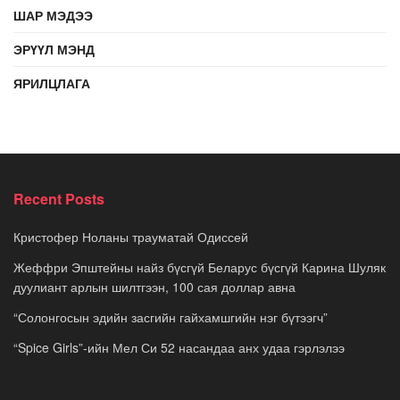
ШАР МЭДЭЭ
ЭРҮҮЛ МЭНД
ЯРИЛЦЛАГА
Recent Posts
Кристофер Ноланы трауматай Одиссей
Жеффри Эпштейны найз бүсгүй Беларус бүсгүй Карина Шуляк
дуулиант арлын шилтгээн, 100 сая доллар авна
“Солонгосын эдийн засгийн гайхамшгийн нэг бүтээгч”
“Spice Girls”-ийн Мел Си 52 насандаа анх удаа гэрлэлээ