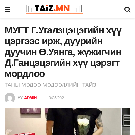
МУГТ Г.Угалзцэцэгийн хүү
цэргээс ирж, дуурийн
дуучин Ө.Уянга, жүжигчин
Д.Ганцэцэгийн хүү цэрэгт
мордлоо
ТАНЫ МЭДЭЭ МЭДЭЭЛЛИЙН ТАЙЗ
BY
ADMIN
10/25/2021