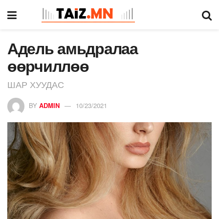
Адель амьдралаа
өөрчиллөө
ШАР ХУУДАС
BY
ADMIN
10/23/2021