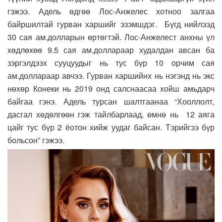
гэжээ. Адель өдгөө Лос-Анжелес хотноо залгаа
байршилтай гурван харшийг эзэмшдэг. Бүгд нийлээд
30 сая ам.долларын өртөгтэй. Лос-Анжелест анхны үл
хөдлөхөө 9.5 сая ам.доллараар худалдан авсан ба
зэргэлдээх сууцуудыг нь тус бүр 10 орчим сая
ам.доллараар авчээ. Гурван харшийнх нь нэгэнд нь экс
нөхөр Конеки нь 2019 онд салснаасаа хойш амьдарч
байгаа гэнэ. Адель турсан шалтгаанаа “Хооллолт,
дасгал хөдөлгөөн гэж тайлбарлаад, өмнө нь 12 аяга
цайг тус бүр 2 ёотон хийж уудаг байсан. Тэрийгээ бүр
больсон” гэжээ.