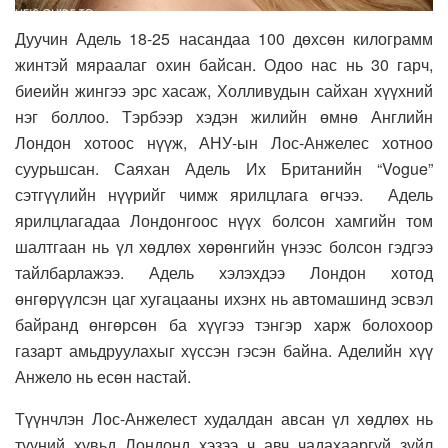
Дуучин Адель 18-25 насандаа 100 дөхсөн килограмм
жинтэй мяраалаг охин байсан. Одоо нас нь 30 гарч,
биеийн жингээ эрс хасаж, Холливудын сайхан хүүхний
нэг боллоо. Тэрбээр хэдэн жилийн өмнө Английн
Лондон хотоос нүүж, АНУ-ын Лос-Анжелес хотноо
суурьшсан. Саяхан Адель Их Британийн “Vogue”
сэтгүүлийн нүүрийг чимж ярилцлага өгчээ. Адель
ярилцлагадаа Лондонгоос нүүх болсон хамгийн том
шалтгаан нь үл хөдлөх хөрөнгийн үнээс болсон гэдгээ
тайлбарлажээ. Адель хэлэхдээ Лондон хотод
өнгөрүүлсэн цаг хугацааны ихэнх нь автомашинд эсвэл
байранд өнгөрсөн ба хүүгээ тэнгэр харж болохоор
газарт амьдруулахыг хүссэн гэсэн байна. Аделийн хүү
Анжело нь есөн настай.
Түүнчлэн Лос-Анжелест худалдан авсан үл хөдлөх нь
түүний хувьд Лондонд хэзээ ч авч чадахааргүй зүйл