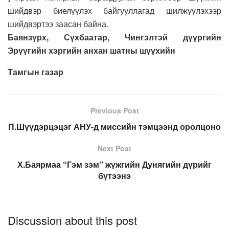
шийдвэр биелүүлэх байгууллагад шилжүүлэхээр
шийдвэртээ заасан байна.
Баянзүрх, Сүхбаатар, Чингэлтэй дүүргийн
Эрүүгийн хэргийн анхан шатны шүүхийн
Тамгын газар
Previous Post
П.Шүүдэрцэцэг АНУ-д миссийн тэмцээнд оролцоно
Next Post
Х.Баярмаа “Гэм зэм” жүжгийн Дунягийн дүрийг
бүтээнэ
Discussion about this post