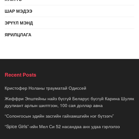
ШАР МЭДЭЭ
ЭРҮҮЛ МЭНД
ЯРИЛЦЛАГА
Recent Posts
Кристофер Ноланы трауматай Одиссей
Жеффри Эпштейны найз бүсгүй Беларус бүсгүй Карина Шуляк
дуулиант арлын шилтгээн, 100 сая доллар авна
“Солонгосын эдийн засгийн гайхамшгийн нэг бүтээгч”
“Spice Girls”-ийн Мел Си 52 насандаа анх удаа гэрлэлээ