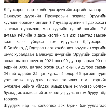
Д.Гүрсоронз нарт холбогдох эрүүгийн хэргийн талаар
Баянзүрх дүүргийн Прокурорын газраас Эрүүгийн
хуулийн ерөнхий ангийн 3.7 дугаар зүйлийн 1 дэх хэсэгт
заасныг журамлан, мөн хуулийн тусгай ангийн 17.3
дугаар зүйлийн 3 дахь хэсгийн 3.1 дэх заалтад заасан
гэмт хэрэг үйлдсэн гэж ирүүлсэн Д.Гүрсоронз,
Д.Батбаяр, Д.Одгэрэл нарт холбогдох эрүүгийн хэргийн
шүүх хуралдаан Баянзүрх дүүргийн Эрүүгийн хэргийн
анхан шатны шүүхэд 2021 оны 09 дүгээр сарын 20-ны
өдрийн 09:00 цагаас эхлэн 2021 оны 09 дүгээр сарын
24-ний өдрийн 22 цаг хүртэл 5 өдөр 65 цагийн турш
үргэлжилж шүүгдэгч нарыг залилах гэмт хэргийг
бүлэглэн байнга үйлдэж амьдралын эх үүсвэр болгож
бусдад их хэмжээний хохирол учруулсан гэм буруутайд
тооцсон.
Шүүгдэгч нар нь холбогдох эрх бүхий байгууллагаас