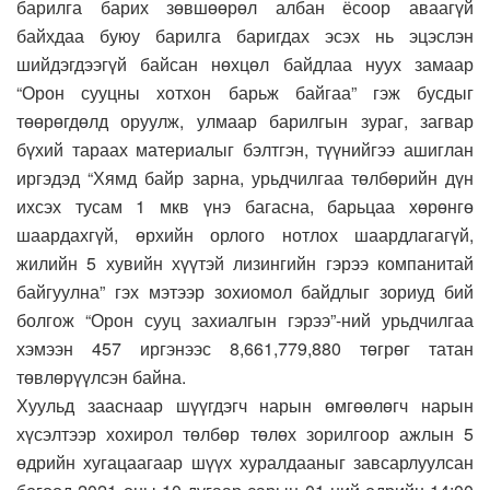
барилга барих зөвшөөрөл албан ёсоор аваагүй
байхдаа буюу барилга баригдах эсэх нь эцэслэн
шийдэгдээгүй байсан нөхцөл байдлаа нуух замаар
“Орон сууцны хотхон барьж байгаа” гэж бусдыг
төөрөгдөлд оруулж, улмаар барилгын зураг, загвар
бүхий тараах материалыг бэлтгэн, түүнийгээ ашиглан
иргэдэд “Хямд байр зарна, урьдчилгаа төлбөрийн дүн
ихсэх тусам 1 мкв үнэ багасна, барьцаа хөрөнгө
шаардахгүй, өрхийн орлого нотлох шаардлагагүй,
жилийн 5 хувийн хүүтэй лизингийн гэрээ компанитай
байгуулна” гэх мэтээр зохиомол байдлыг зориуд бий
болгож “Орон сууц захиалгын гэрээ”-ний урьдчилгаа
хэмээн 457 иргэнээс 8,661,779,880 төгрөг татан
төвлөрүүлсэн байна.
Хуульд зааснаар шүүгдэгч нарын өмгөөлөгч нарын
хүсэлтээр хохирол төлбөр төлөх зорилгоор ажлын 5
өдрийн хугацаагаар шүүх хуралдааныг завсарлуулсан