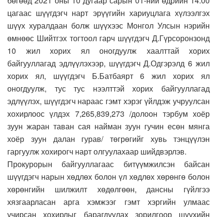
бөгөөд 2021 оны 10 дугаар сарын 01-ний өдрийн 14:00
цагаас шүүгдэгч нарт эрүүгийн хариуцлага хүлээлгэх
шүүх хуралдаан болж шүүхээс Монгол Улсын нэрийн
өмнөөс Шийтгэх тогтоол гарч шүүгдэгч Д.Гүрсоронзонд
10 жил хорих ял оногдуулж хаалттай хорих
байгууллагад эдлүүлэхээр, шүүгдэгч Д.Одгэрэлд 6 жил
хорих ял, шүүгдэгч Б.Батбаярт 6 жил хорих ял
оногдуулж, тус тус нээлттэй хорих байгууллагад
эдлүүлэх, шүүгдэгч нараас гэмт хэрэг үйлдэж учруулсан
хохирлоос үлдэх 7,265,839,273 /долоон тэрбум хоёр
зуун жаран таван сая найман зуун гучин есөн мянга
хоёр зуун далан гурав/ төгрөгийг хувь тэнцүүлэн
гаргуулж хохирогч нарт олгуулахаар шийдвэрлэв.
Прокурорын байгууллагаас битүүмжилсэн байсан
шүүгдэгч нарын хөдлөх болон үл хөдлөх хөрөнгө болон
хөрөнгийн шилжилт хөдөлгөөн, дансны гүйлгээ
хязгаарласан арга хэмжээг гэмт хэргийн улмаас
учирсан хохирлыг барагдуулах зорилгоор шүүхийн