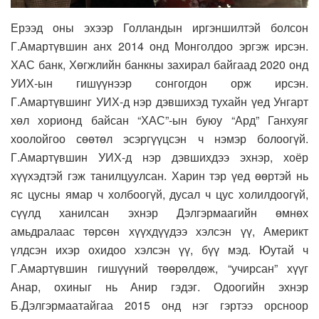
Ерээд оны эхээр Голландын иргэншилтэй болсон
Г.Амартүвшин анх 2014 онд Монголдоо эргэж ирсэн.
ХАС банк, Хөгжлийн банкны захирал байгаад 2020 онд
УИХ-ын гишүүнээр сонгогдон орж ирсэн.
Г.Амартүвшинг УИХ-д нэр дэвшихэд тухайн үед Унгарт
хөл хорионд байсан “ХАС”-ын буюу “Ард” Ганхуяг
хоолойгоо сөөтөл эсэргүүцсэн ч нэмэр болоогүй.
Г.Амартүвшин УИХ-д нэр дэвшихдээ эхнэр, хоёр
хүүхэдтэй гэж танилцуулсан. Харин тэр үед өөртэй нь
яс цусны ямар ч холбоогүй, дусал ч цус холилдоогүй,
сүүлд ханилсан эхнэр Дэлгэрмаагийн өмнөх
амьдралаас төрсөн хүүхдүүдээ хэлсэн үү, Америкт
үлдсэн ихэр охидоо хэлсэн үү, бүү мэд. Юутай ч
Г.Амартүвшин гишүүний төөрөлдөж, “учирсан” хүүг
Анар, охиныг нь Анир гэдэг. Одоогийн эхнэр
Б.Дэлгэрмаатайгаа 2015 онд нэг гэртээ орсноор