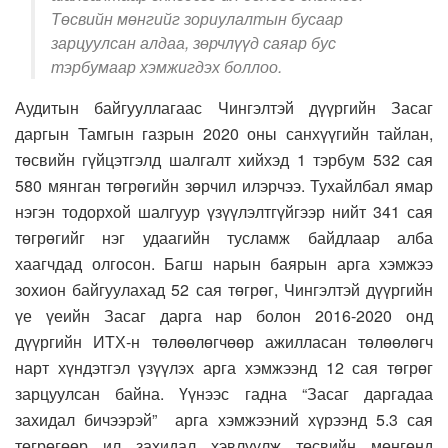
Төсвийн мөнгийг зориулалтын бусаар
зарцуулсан алдаа, зөрчлүүд саяар бус
тэрбумаар хэмжигдэх боллоо.
Аудитын байгууллагаас Чингэлтэй дүүргийн Засаг
даргын Тамгын газрын 2020 оны санхүүгийн тайлан,
төсвийн гүйцэтгэлд шалгалт хийхэд 1 тэрбум 532 сая
580 мянган төгрөгийн зөрчил илэрчээ. Тухайлбал ямар
нэгэн тодорхой шалгуур үзүүлэлтгүйгээр нийт 341 сая
төгрөгийг нэг удаагийн тусламж байдлаар алба
хаагчдад олгосон. Багш нарын баярын арга хэмжээ
зохион байгуулахад 52 сая төгрөг, Чингэлтэй дүүргийн
үе үеийн Засаг дарга нар болон 2016-2020 онд
дүүргийн ИТХ-н төлөөлөгчөөр ажилласан төлөөлөгч
нарт хүндэтгэл үзүүлэх арга хэмжээнд 12 сая төгрөг
зарцуулсан байна.
Үүнээс гадна “Засаг даргадаа
захидал бичээрэй” арга хэмжээний хүрээнд 5.3 сая
төгрөгөөр ил захидал хэвлүүлж төсвийн мөнгөнд