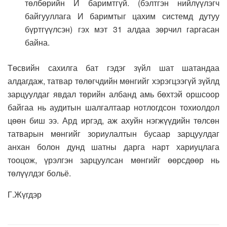
төлбөрийн И баримтгүй. (бэлтгэн нийлүүлэгч
байгууллага И баримтыг цахим системд дутуу
бүртгүүлсэн) гэх мэт 31 алдаа зөрчил гаргасан
байна.
Төсвийн сахилга бат гэдэг зүйл шат шатандаа
алдагдаж, татвар төлөгчдийн мөнгийг хэрэгцээгүй зүйлд
зарцуулдаг явдал төрийн албанд амь бөхтэй оршсоор
байгаа нь аудитын шалгалтаар нотлогдсон тохиолдол
цөөн биш ээ.
Ард иргэд, аж ахуйн нэгжүүдийн төлсөн
татварын мөнгийг зориулалтын бусаар зарцуулдаг
анхан болон дунд шатны дарга нарт хариуцлага
тооцож, үрэлгэн зарцуулсан мөнгийг өөрсдөөр нь
төлүүлдэг больё.
Г.Жүгдэр