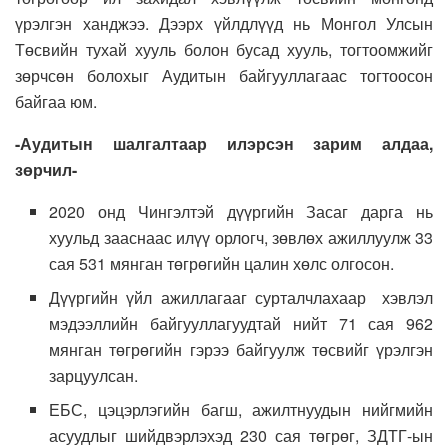
үрэлгэн ханджээ. Дээрх үйлдлүүд нь Монгол Улсын
Төсвийн тухай хууль болон бусад хууль, тогтоомжийг
зөрчсөн болохыг Аудитын байгууллагаас тогтоосон
байгаа юм.
-Аудитын шалгалтаар илэрсэн зарим алдаа,
зөрчил-
2020 онд Чингэлтэй дүүргийн Засаг дарга нь
хуульд зааснаас илүү орлогч, зөвлөх ажиллуулж 33
сая 531 мянган төгрөгийн цалин хөлс олгосон.
Дүүргийн үйл ажиллагааг сурталчлахаар хэвлэл
мэдээллийн байгууллагуудтай нийт 71 сая 962
мянган төгрөгийн гэрээ байгуулж төсвийг үрэлгэн
зарцуулсан.
ЕБС, цэцэрлэгийн багш, ажилтнуудын нийгмийн
асуудлыг шийдвэрлэхэд 230 сая төгрөг, ЗДТГ-ын