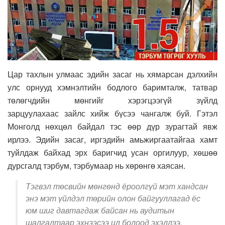
Цар тахлын улмаас эдийн засаг нь хямарсан дэлхийн
улс орнууд хэмнэлтийн бодлого баримталж, татвар
төлөгчдийн мөнгийг хэрэгцээгүй зүйлд
зарцуулахаас зайлс хийж бүсээ чангалж буй. Гэтэл
Монголд нөхцөл байдал тэс өөр дүр зурагтай явж
ирлээ.
Эдийн засаг, иргэдийн амьжиргаатайгаа хамт
туйлдаж байхад эрх баригчид усан оргилуур, хөшөө
дурсгалд тэрбум, тэрбумаар нь хөрөнгө хаясан.
Тэгвэл төсвийн мөнгөнд ёроолгүй мэт хандсан
энэ мэт үйлдэл төрийн олон байгууллагад ёс
юм шиг давтагдаж байсан нь аудитын
шалгалтаар эхнээсээ ил болоод эхэллээ.