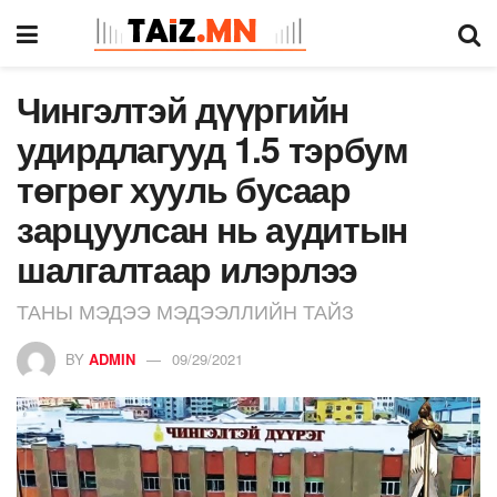
Чингэлтэй дүүргийн
удирдлагууд 1.5 тэрбум
төгрөг хууль бусаар
зарцуулсан нь аудитын
шалгалтаар илэрлээ
ТАНЫ МЭДЭЭ МЭДЭЭЛЛИЙН ТАЙЗ
BY
ADMIN
09/29/2021