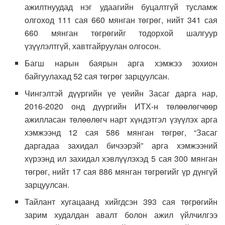
ажилтнуудад нэг удаагийн буцалтгүй тусламж
олгоход 111 сая 660 мянган төгрөг, нийт 341 сая
660 мянган төгрөгийг тодорхой шалгуур
үзүүлэлтгүй, хавтгайруулан олгосон.
Багш нарын баярын арга хэмжээ зохион
байгуулахад 52 сая төгрөг зарцуулсан.
Чингэлтэй дүүргийн үе үеийн Засаг дарга нар,
2016-2020 онд дүүргийн ИТХ-н төлөөлөгчөөр
ажилласан төлөөлөгч нарт хүндэтгэл үзүүлэх арга
хэмжээнд 12 сая 586 мянган төгрөг, “Засаг
даргадаа захидал бичээрэй” арга хэмжээний
хүрээнд ил захидал хэвлүүлэхэд 5 сая 300 мянган
төгрөг, нийт 17 сая 886 мянган төгрөгийг үр дүнгүй
зарцуулсан.
Тайлант хугацаанд хийгдсэн 393 сая төгрөгийн
зарим худалдан авалт болон ажил үйлчилгээ