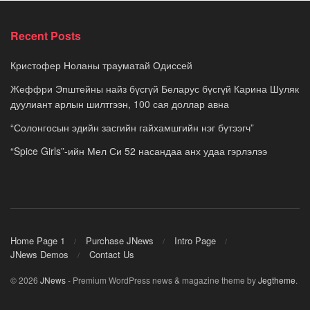
Recent Posts
Кристофер Ноланы трауматай Одиссей
Жеффри Эпштейны найз бүсгүй Беларус бүсгүй Карина Шуляк
дуулиант арлын шилтгээн, 100 сая доллар авна
“Солонгосын эдийн засгийн гайхамшгийн нэг бүтээгч”
“Spice Girls”-ийн Мел Си 52 насандаа анх удаа гэрлэлээ
Home Page 1
Purchase JNews
Intro Page
JNews Demos
Contact Us
© 2026
JNews
- Premium WordPress news & magazine theme by
Jegtheme
.