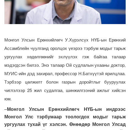
Монгол Улсын Ерөнхийлөгч У.Хүрэлсүх НҮБ-ын Ерөнхий
Ассамблейн чуулганд оролцох үеэрээ тэрбум модыг тарьж
ургуулах хөдөлгөөнийг эхлүүлэх гэж байгаа талаар
мэдэгдсэн билээ. Энэ талаар Ой судлалын ухааны доктор,
МУИС-ийн дэд захирал, профессор Н.Батхүүтэй ярилцлаа.
Тэрбээр цөлжилт болон газрын доройтлыг бууруулах
чиглэлээр 25 жил судалгаа, шинжилгээний ажлыг хийсэн
юм.
–
Монгол Улсын Ерөнхийлөгч НҮБ-ын индрээс
Монгол Улс тэрбумаар тоологдох модыг тарьж
ургуулах тухай үг хэлсэн. Өнөөдөр Монгол Улсад