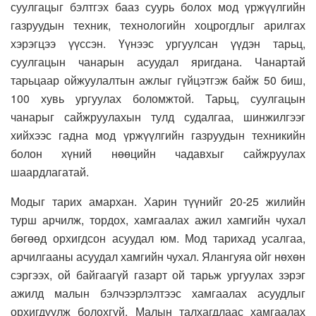
суулгацыг бэлтгэх бааз суурь болох мод үржүүлгийн
газруудын техник, технологийн хоцрогдлыг арилгах
хэрэгцээ үүссэн. Үүнээс ургуулсан үүдэн тарьц,
суулгацын чанарын асуудал яригдана. Чанартай
тарьцаар ойжуулалтын ажлыг гүйцэтгэж байж 50 биш,
100 хувь ургуулах боломжтой. Тарьц, суулгацын
чанарыг сайжруулахын тулд судалгаа, шинжилгээг
хийхээс гадна мод үржүүлгийн газруудын техникийн
болон хүний нөөцийн чадавхыг сайжруулах
шаардлагатай.
Модыг тарих амархан. Харин түүнийг 20-25 жилийн
турш арчилж, тордох, хамгаалах ажил хамгийн чухал
бөгөөд орхигдсон асуудал юм. Мод тарихад усалгаа,
арчилгааны асуудал хамгийн чухал. Ялангуяа ойг нөхөн
сэргээх, ой байгаагүй газарт ой тарьж ургуулах зэрэг
ажилд малын бэлчээрлэлтээс хамгаалах асуудлыг
орхигдуулж болохгүй. Малын талхагдлаас хамгаалах