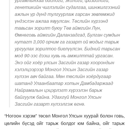
ургамлынхаа биологи, экологи, физиологи,
генетикийн чиглэлийн судалгаа, шинжилгээний
ажлын үр дүнд тулгуурлаж гарсан зөвлөмжид
үндэслэн ажлаа явуулсан. Төслийн хүрээнд
тавьсан зорилт буюу Төв аймгийн Лүн,
Өмнөговь аймгийн Даланзадгад, Булган сумдын
нутагт 3,000 орчим га газарт ой модыг тарьж
ургуулах зорилтоо биелүүлсэн. Бидний тарьсан
мод 90-ээс дээш хувь нь амжилттай ургасан.
Энэ ойг хоёр улсын Засгийн газар хоорондын
хэлэлцээрээр Монгол Улсын Засгийн газар
хүлээн авч байгаа. Мөн төслийн хоёрдугаар
шатанд Улаанбаатар хотын Дамбадаржаад
Найрамалын цэцэрлэгт хүрээлэн барьж
байгуулж байна. Удахгүй Монгол Улсын
Засгийн газарт хүлээлгэж өгнө.
“Ногоон хэрэм” төсөл Монгол Улсын хуурай болон говь,
цөлийн бүсэд ойг тарьж болдог юм байна, ойг тарьж