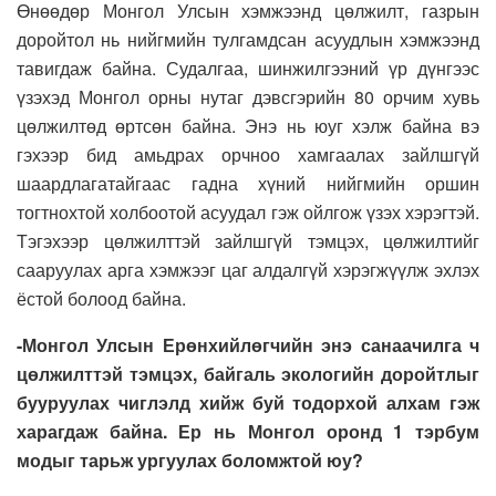
Өнөөдөр Монгол Улсын хэмжээнд цөлжилт, газрын
доройтол нь нийгмийн тулгамдсан асуудлын хэмжээнд
тавигдаж байна. Судалгаа, шинжилгээний үр дүнгээс
үзэхэд Монгол орны нутаг дэвсгэрийн 80 орчим хувь
цөлжилтөд өртсөн байна. Энэ нь юуг хэлж байна вэ
гэхээр бид амьдрах орчноо хамгаалах зайлшгүй
шаардлагатайгаас гадна хүний нийгмийн оршин
тогтнохтой холбоотой асуудал гэж ойлгож үзэх хэрэгтэй.
Тэгэхээр цөлжилттэй зайлшгүй тэмцэх, цөлжилтийг
сааруулах арга хэмжээг цаг алдалгүй хэрэгжүүлж эхлэх
ёстой болоод байна.
-Монгол Улсын Ерөнхийлөгчийн энэ санаачилга ч
цөлжилттэй тэмцэх, байгаль экологийн доройтлыг
бууруулах чиглэлд хийж буй тодорхой алхам гэж
харагдаж байна. Ер нь Монгол оронд 1 тэрбум
модыг тарьж ургуулах боломжтой юу?