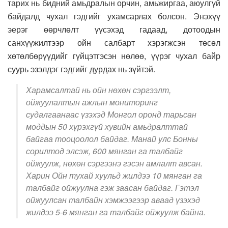
тарих нь бидний амьдралын орчин, амьжиргаа, аюулгүй
байдалд чухал гэдгийг ухамсарлах болсон. Энэхүү
эерэг өөрчлөлт үүсэхэд гадаад, дотоодын
санхүүжилтээр ойн салбарт хэрэгжсэн төсөл
хөтөлбөрүүдийг гүйцэтгэсэн нөлөө, үүрэг чухал байр
суурь эзэлдэг гэдгийг дурдах нь зүйтэй.
Харамсалтай нь ойн нөхөн сэргээлт,
ойжуулалтын ажлын мониторинг
судалгаанаас үзэхэд Монгол оронд тарьсан
моддын 50 хүрэхгүй хувийн амьдралттай
байгаа тооцоолол байдаг. Манай улс Бонны
сорилтод элсэж, 600 мянган га талбайг
ойжуулж, нөхөн сэргээнэ гэсэн амлалт авсан.
Харин Ойн тухай хуульд жилдээ 10 мянган га
талбайг ойжуулна гэж заасан байдаг. Гэтэл
ойжуулсан талбайн хэмжээгээр аваад үзэхэд
жилдээ 5-6 мянган га талбайг ойжуулж байна.