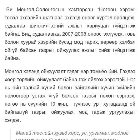
-Би Монгол-Солонгосын хамтарсан “Ногоон хэрэм”
төсөл эхлэлийн шатнаас эхлээд өнөөг хүртэл оролцож,
судалгаа шинжилгээний ажлыг хариуцан гүйцэтгэж
байна. Бид судалгаагаа 2007-2008 оноос эхлүүлж, говь
болон хуурай хээрийн бүсэд мод тарих, өөрөөр хэлбэл
ойгүй байсан газрыг ойжуулах ажлыг хийж гүйцэтгэж
байна.
Монгол хэлэнд ойжуулалт гэдэг нэр томьёо бий. Гэхдээ
хоёр төрлийн ойжуулалт байна гэж ойлгох хэрэгтэй. Нэг
нь ойн талбай хүний болон байгалийн хүчин зүйлийн
нөлөөгөөр устаж үгүй болсон газрыг нөхөн сэргээх,
нөгөө нь сүүлийн 10 жил, түүнээс урт хугацаанд ой
байгаагүй газрыг ойжуулах, мод тарьж ургуулахыг
хэлдэг.
Манай төслийн хувьд хөрс, ус, ургамал, модлог