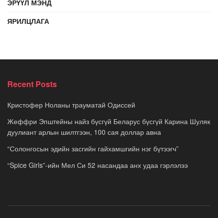
ЭРҮҮЛ МЭНД
ЯРИЛЦЛАГА
Recent Posts
Кристофер Ноланы трауматай Одиссей
Жеффри Эпштейны найз бүсгүй Беларус бүсгүй Карина Шуляк
дуулиант арлын шилтгээн, 100 сая доллар авна
“Солонгосын эдийн засгийн гайхамшгийн нэг бүтээгч”
“Spice Girls”-ийн Мел Си 52 насандаа анх удаа гэрлэлээ