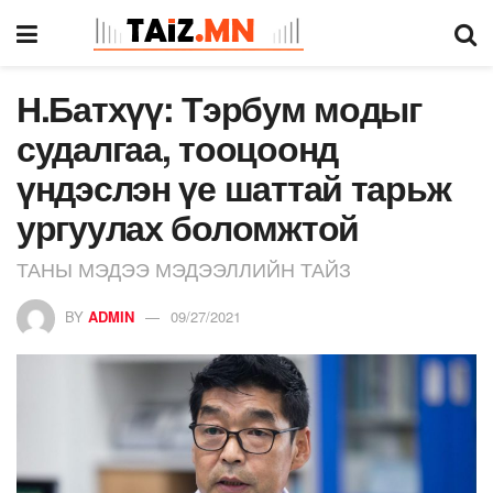
Н.Батхүү: Тэрбум модыг
судалгаа, тооцоонд
үндэслэн үе шаттай тарьж
ургуулах боломжтой
ТАНЫ МЭДЭЭ МЭДЭЭЛЛИЙН ТАЙЗ
BY
ADMIN
09/27/2021