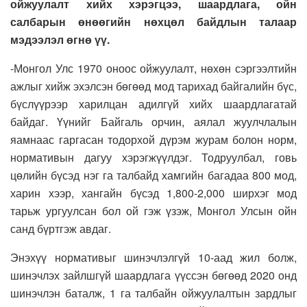
ойжуулалт хийх хэрэгцээ, шаардлага, ойн
салбарын өнөөгийн нөхцөл байдлын талаар
мэдээлэл өгнө үү.
-Монгол Улс 1970 оноос ойжуулалт, нөхөн сэргээлтийн
ажлыг хийж эхэлсэн бөгөөд мод тарихад байгалийн бүс,
бүслүүрээр харилцан адилгүй хийх шаардлагатай
байдаг. Үүнийг Байгаль орчин, аялал жуулчлалын
яамнаас гаргасан тодорхой дүрэм журам болон норм,
нормативын дагуу хэрэгжүүлдэг. Тодруулбал, говь
цөлийн бүсэд нэг га талбайд хамгийн багадаа 800 мод,
харин хээр, хангайн бүсэд 1,800-2,000 ширхэг мод
тарьж ургуулсан бол ой гэж үзэж, Монгол Улсын ойн
санд бүртгэж авдаг.
Энэхүү нормативыг шинэчлэлгүй 10-аад жил болж,
шинэчлэх зайлшгүй шаардлага үүссэн бөгөөд 2020 онд
шинэчлэн баталж, 1 га талбайн ойжуулалтын зардлыг