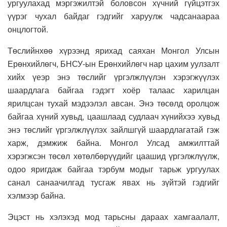
ургуулахад мэргэжилтэй боловсон хүчний гүйцэтгэх
үүрэг чухал байдаг гэдгийг харуулж чадсанаараа
онцлогтой.
Төслийнхөө хүрээнд ярихад саяхан Монгол Улсын
Ерөнхийлөгч, БНСУ-ын Ерөнхийлөгч нар цахим уулзалт
хийх үеэр энэ төслийг үргэлжлүүлэн хэрэгжүүлэх
шаардлага байгаа гэдэгт хоёр талаас харилцан
ярилцсан тухай мэдээлэл авсан. Энэ төсөлд оролцож
байгаа хүний хувьд, цаашлаад судлаач хүнийхээ хувьд
энэ төслийг үргэлжлүүлэх зайлшгүй шаардлагатай гэж
харж, дэмжиж байна. Монгол Улсад амжилттай
хэрэгжсэн төсөл хөтөлбөрүүдийг цаашид үргэлжлүүлж,
одоо яригдаж байгаа тэрбум модыг тарьж ургуулах
санал санаачилгад тусгаж явах нь зүйтэй гэдгийг
хэлмээр байна.
Эцэст нь хэлэхэд мод тарьсны дараах хамгаалалт,