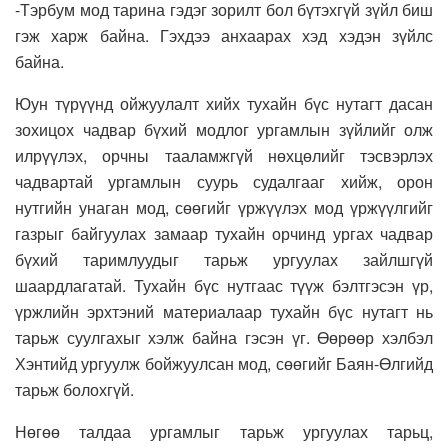
-Тэрбум мод тарина гэдэг зорилт бол бүтэхгүй зүйл биш
гэж харж байна. Гэхдээ анхаарах хэд хэдэн зүйлс
байна.
Юун түрүүнд ойжуулалт хийх тухайн бүс нутагт дасан
зохицох чадвар бүхий модлог ургамлын зүйлийг олж
илрүүлэх, орчны тааламжгүй нөхцөлийг тэсвэрлэх
чадвартай ургамлын суурь судалгааг хийж, орон
нутгийн унаган мод, сөөгийг үржүүлэх мод үржүүлгийг
газрыг байгуулах замаар тухайн орчинд ургах чадвар
бүхий таримлуудыг тарьж ургуулах зайлшгүй
шаардлагатай. Тухайн бүс нутгаас түүж бэлтгэсэн үр,
үржлийн эрхтэний материалаар тухайн бүс нутагт нь
тарьж суулгахыг хэлж байна гэсэн үг. Өөрөөр хэлбэл
Хэнтийд ургуулж бойжуулсан мод, сөөгийг Баян-Өлгийд
тарьж болохгүй.
Нөгөө талдаа ургамлыг тарьж ургуулах тарьц,