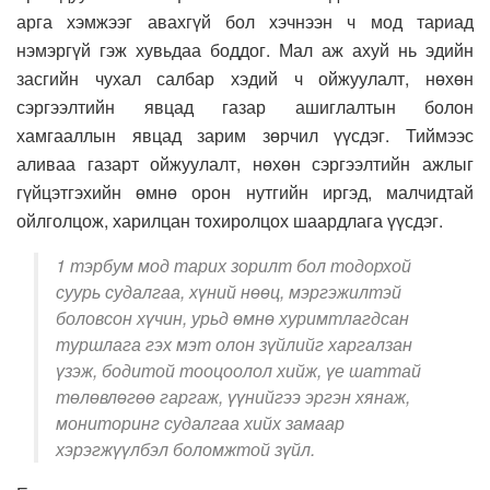
арга хэмжээг авахгүй бол хэчнээн ч мод тариад
нэмэргүй гэж хувьдаа боддог. Мал аж ахуй нь эдийн
засгийн чухал салбар хэдий ч ойжуулалт, нөхөн
сэргээлтийн явцад газар ашиглалтын болон
хамгааллын явцад зарим зөрчил үүсдэг. Тиймээс
аливаа газарт ойжуулалт, нөхөн сэргээлтийн ажлыг
гүйцэтгэхийн өмнө орон нутгийн иргэд, малчидтай
ойлголцож, харилцан тохиролцох шаардлага үүсдэг.
1 тэрбум мод тарих зорилт бол тодорхой
суурь судалгаа, хүний нөөц, мэргэжилтэй
боловсон хүчин, урьд өмнө хуримтлагдсан
туршлага гэх мэт олон зүйлийг харгалзан
үзэж, бодитой тооцоолол хийж, үе шаттай
төлөвлөгөө гаргаж, үүнийгээ эргэн хянаж,
мониторинг судалгаа хийх замаар
хэрэгжүүлбэл боломжтой зүйл.