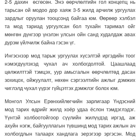
2-5 дахин өсгөсөн. Энэ өөрчлөлтийн гол концепц нь
тарьсан ой модоо дор хаяж 3-5 жилд арчилж ургуулах
зардлыг оруулан тооцсонд байгаа юм. Өөрөөр хэлбэл
та мод тариад ургуулсан бол тухайн таримал ойг
мөнгөн дүнгээр үнэлэн улсын ойн санд худалдаж авах
дүрэм үйлчилж байна гэсэн үг.
Ингэснээр мод тарьж ургуулах хүсэлтэй иргэдийн тоог
нэмэгдүүлэхэд чухал ач холбогдолтой. Цаашлаад
цөлжилттэй тэмцэх, уур амьсгалын өөрчлөлтөд дасан
зохицох, ойжуулалт, нөхөн сэргээлтийн ажлыг дэмжих
чиглэлд чухал үүрэг гүйцэтгэх дэмжлэг болох юм.
Монгол Улсын Ерөнхийлөгчийн зарлигаар Үндэсний
мод тарих өдрийг жилд хоёр удаа ёслон тэмдэглэдэг.
Үүнтэй холбоотойгоор сүүлийн жилүүдэд иргэд, аж
ахуйн нэгж, байгууллагын түвшинд мод тарих ажлын ач
холбогдлын талаарх хандлага эерэгээр эргэсэн. Мод