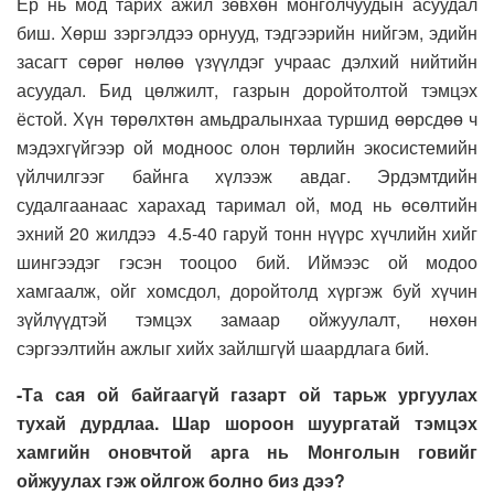
Ер нь мод тарих ажил зөвхөн монголчуудын асуудал
биш. Хөрш зэргэлдээ орнууд, тэдгээрийн нийгэм, эдийн
засагт сөрөг нөлөө үзүүлдэг учраас дэлхий нийтийн
асуудал. Бид цөлжилт, газрын доройтолтой тэмцэх
ёстой. Хүн төрөлхтөн амьдралынхаа туршид өөрсдөө ч
мэдэхгүйгээр ой модноос олон төрлийн экосистемийн
үйлчилгээг байнга хүлээж авдаг. Эрдэмтдийн
судалгаанаас харахад таримал ой, мод нь өсөлтийн
эхний 20 жилдээ 4.5-40 гаруй тонн нүүрс хүчлийн хийг
шингээдэг гэсэн тооцоо бий. Иймээс ой модоо
хамгаалж, ойг хомсдол, доройтолд хүргэж буй хүчин
зүйлүүдтэй тэмцэх замаар ойжуулалт, нөхөн
сэргээлтийн ажлыг хийх зайлшгүй шаардлага бий.
-Та сая ой байгаагүй газарт ой тарьж ургуулах
тухай дурдлаа. Шар шороон шуургатай тэмцэх
хамгийн оновчтой арга нь Монголын говийг
ойжуулах гэж ойлгож болно биз дээ?