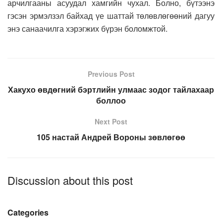
арчилгааны асуудал хамгийн чухал. Болно, бүтээнэ
гэсэн эрмэлзэл байхад үе шаттай төлөвлөгөөний дагуу
энэ санаачилга хэрэгжих бүрэн боломжтой.
Previous Post
Хакухо өвдөгний бэртлийн улмаас зодог тайлахаар
боллоо
Next Post
105 настай Андрей Вороны зөвлөгөө
Discussion about this post
Categories