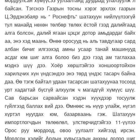
мордуулсан хүмүүсээ уулзалтанд дуудаад улалзуулж л
байсан. Тэгснээ Газрын тосны хэрэг эрхлэх газрын
Ц.Эрдэнэбаяр нь ” Роснефть” шатахуун нийлүүлээгүй
тул манайд нөхөн төлбөр төлөх ёстой гээд далийгаад
алга болсон, далий ягаан цэцэг дотор амьдардаг байх
аа, энэ хэд маань. Өнөө оросууд нь аль тавдугаар сард
албан бичиг илгээхэд амны усаар танай машинууд
асдаг юм шиг алга болоо биз дээ гээд ам таглахаа
мэднэ шүү дээ. Хоёр хөрштэйгээ хоншоортойхон
харилцчих хүн үндсэндээ энэ төрд үндэс тасарч байна
даа. Өө тэгж байтал удаан тасарсан шатахуунаа тосоод
урт хадагтай бүсгүй алхуулж ч магадгүй хүмүүс шүү.
Сав барьсан сарвайсан хэдэн хүүхдээр тосуулж
гүйлгээд баллах вий дээ. Өмнөөс нь нүүр улайж, нүгэл
хүртэл нуугдах юм, базарваань гэж. Шатахуун
импортлогчдын төлөөлөл, улстөрчидтэйгээ 11-үүлээ
Орос руу мордоод, овоо уулзалт хийгээд ирсэн.
Мордсон хэдийг Ардын хувьсгалын анхны долоо шиг