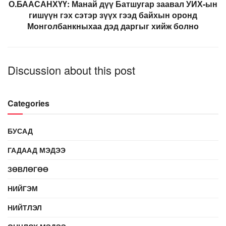
О.БААСАНХҮҮ: Манай дүү Батшугар заавал УИХ-ын
гишүүн гэх сэтэр зүүх гээд байхын оронд
Монголбанкныхаа дэд даргыг хийж болно
Discussion about this post
Categories
БУСАД
ГАДААД МЭДЭЭ
ЗӨВЛӨГӨӨ
НИЙГЭМ
НИЙТЛЭЛ