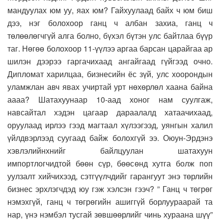
мандуулах юм уу, яах юм? Гайхуулаад байх ч юм биш
дээ, нэг болохоор ганц ч албан захиа, ганц ч
төлөөлөгчгүй алга болно, бүхэл бүтэн улс байтлаа бүүр
таг. Нөгөө болохоор 11-үүлээ аргаа барсан царайгаа ар
шилэн дээрээ гаргачихаад ангайгаад гүйгээд очно.
Дипломат харилцаа, бизнесийн ёс зүй, улс хоорондын
уламжлан авч явах учиртай урт нөхөрлөл хаана байна
аааа? Шатахуунаар 10-аад хоног нам суулгаж,
навсайтал хэдэн цагаар дараалалд хатаачихаад,
оруулаад ирлээ гээд магтаал хүлээгээд, уянгын халил
үйлдвэрлээд суугаад байж болохгүй ээ. Оюун-Эрдэнэ
хэвлэлийнхнийг байлцуулан шатахуун
импортлогчидтой бөөн сүр, бөөсөнд хутга болж поп
уулзалт хийчихээд, сэтгүүлчдийг гарангуут энэ төрлийн
бизнес эрхлэгчдэд юу гэж хэлсэн гээч? ” Ганц ч төгрөг
нэмэхгүй, ганц ч төгрөгийн ашиггүй борлуураарай та
нар, үнэ нэмбэл тусгай зөвшөөрлийг чинь хураана шүү”