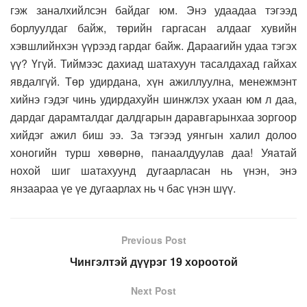
гэж заналхийлсэн байдаг юм. Энэ удаадаа тэгээд
борлуулдаг байж, төрийн гаргасан алдааг хувийн
хэвшлийнхэн үүрээд гардаг байж. Дараагийн удаа тэгэх
үү? Үгүй. Тиймээс дахиад шатахуун тасалдахад гайхах
явдалгүй. Төр удирдана, хүн ажиллуулна, менежмэнт
хийнэ гэдэг чинь удирдахуйн шинжлэх ухаан юм л даа,
дардаг дарамталдаг далдгарын даравгарынхаа зоргоор
хийдэг ажил биш ээ. За тэгээд уянгын халил долоо
хоногийн турш хөвөрнө, панаалдуулав даа! Уяатай
нохой шиг шатахуунд дугаарласан нь үнэн, энэ
янзаараа үе үе дугаарлах нь ч бас үнэн шүү.
Previous Post
Чингэлтэй дүүрэг 19 хороотой
Next Post