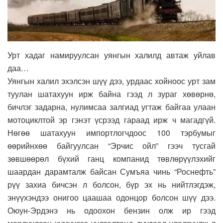
Урт хадаг намируулсан уянгын халилд автаж уйлав
даа…
Уянгын халил эхэлсэн шүү дээ, урдаас хойноос урт зам
туулан шатахуун ирж байна гээд л зураг хөвөрнө,
бичлэг задарна, нулимсаа залгиад угтаж байгаа улаан
мотоциклтой эр гэнэт үсрээд гараад ирж ч магадгүй.
Нөгөө шатахуун импортлогчдоос 100 тэрбумыг
өөрийнхөө байгуулсан “Эрчис ойл” гээч тусгай
зөвшөөрөл бүхий ганц компанид төвлөрүүлэхийг
шаардан дарамталж байсан Сумъяа чинь “Роснефть”
рүү захиа бичсэн л болсон, бүр эх нь нийтлэгдэж,
энүүхэндээ онигоо цаашаа одонцор болсон шүү дээ.
Оюун-Эрдэнэ нь одоохон бензин олж ир гээд