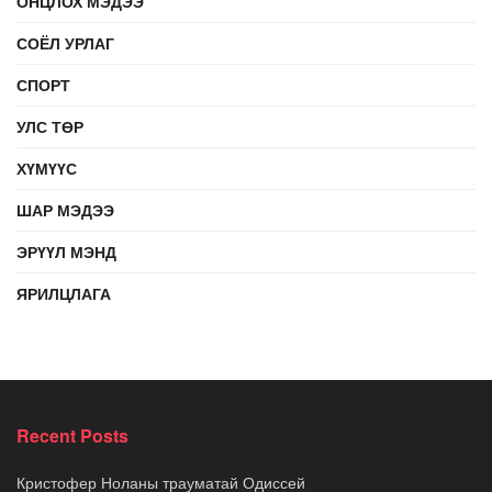
ОНЦЛОХ МЭДЭЭ
СОЁЛ УРЛАГ
СПОРТ
УЛС ТӨР
ХҮМҮҮС
ШАР МЭДЭЭ
ЭРҮҮЛ МЭНД
ЯРИЛЦЛАГА
Recent Posts
Кристофер Ноланы трауматай Одиссей