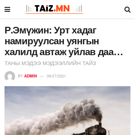
Р.Эмүжин: Урт хадаг
намируулсан уянгын
халилд автаж уйлав даа…
ТАНЫ МЭДЭЭ МЭДЭЭЛЛИЙН ТАЙЗ
BY
ADMIN
09/27/2021