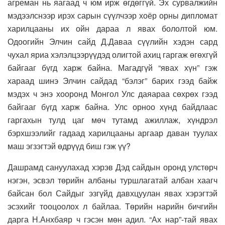
агреман нь яагаад ч юм ирж өгдөггүй. Эх сурвалжийн
мэдээлснээр ирэх сарын сүүлчээр хоёр орны дипломат
харилцааны их ойн дараа л явах бололтой юм.
Одоогийн Элчин сайд Д.Даваа сүүлийн хэдэн сард
чухал яриа хэлэлцээрүүдэд олигтой ахиц гаргаж өгөхгүй
байгааг бүгд харж байна. Магадгүй “явах хүн” гэж
хараад шинэ Элчин сайдад “бэлэг” барих гээд байж
мэдэх ч энэ хооронд Монгол Улс даяараа сөхрөх гээд
байгааг бүгд харж байна. Улс орноо хүнд байдлаас
гаргахын тулд цаг мөч тутамд ажиллаж, хүндрэл
бэрхшээлийг гадаад харилцааны аргаар даван туулах
маш эгзэгтэй өдрүүд биш гэж үү?
Дашрамд сануулахад хэрэв Дэд сайдын оронд улстөрч
нэгэн, эсвэл төрийн албаны туршлагатай албан хаагч
байсан бол Сайдыг эзгүйд давхцуулан явах хэрэгтэй
эсэхийг тооцоолох л байлаа. Төрийн нарийн бичгийн
дарга Н.Анхбаяр ч гэсэн мөн адил. “Ах нар”-тай явах