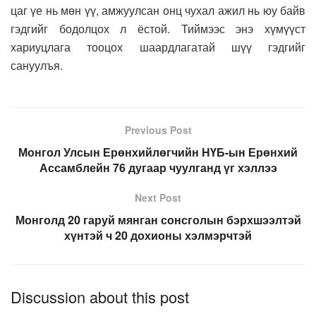
цаг үе нь мөн үү, амжуулсан онц чухал ажил нь юу байв
гэдгийг бодолцох л ёстой. Тиймээс энэ хүмүүст
хариуцлага тооцох шаардлагатай шүү гэдгийг
сануулъя.
Previous Post
Монгол Улсын Ерөнхийлөгчийн НҮБ-ын Ерөнхий
Ассамблейн 76 дугаар чуулганд үг хэллээ
Next Post
Монголд 20 гаруй мянган сонсголын бэрхшээлтэй
хүнтэй ч 20 дохионы хэлмэрчтэй
Discussion about this post