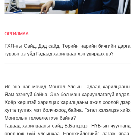
ОРГИЛМАА
ГХЯ-ны Сайд, Дэд сайд, Төрийн нарийн бичгийн дарга
гурвыг эзгүйд Гадаад харилцааг хэн удирдах вэ?
Яг энэ цаг мөчид Монгол Улсын Гадаад харилцааны
Яам эзэнгүй байна. Энэ бол маш хариуцлагагүй явдал.
Хоёр хөрштэй харилцах харилцааны ажил хоолой дээр
хутга тулгах мэт болчихоод байна. Гэтэл хэлэлцээ хийх
Монголын төлөөлөл хэн байна?
Гадаад харилцааны сайд Б.Батцэцэг НҮБ-ын чуулганд
оролцож буй улсынхаа Ерөнхийлөгчийг дагаж яваа.