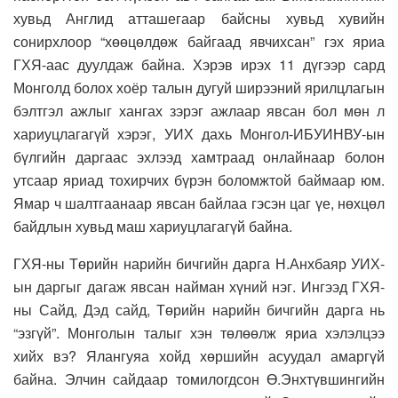
хувьд Англид атташегаар байсны хувьд хувийн
сонирхлоор “хөөцөлдөж байгаад явчихсан” гэх яриа
ГХЯ-аас дуулдаж байна. Хэрэв ирэх 11 дүгээр сард
Монголд болох хоёр талын дугуй ширээний ярилцлагын
бэлтгэл ажлыг хангах зэрэг ажлаар явсан бол мөн л
хариуцлагагүй хэрэг, УИХ дахь Монгол-ИБУИНВУ-ын
бүлгийн даргаас эхлээд хамтраад онлайнаар болон
утсаар яриад тохирчих бүрэн боломжтой баймаар юм.
Ямар ч шалтгаанаар явсан байлаа гэсэн цаг үе, нөхцөл
байдлын хувьд маш хариуцлагагүй байна.
ГХЯ-ны Төрийн нарийн бичгийн дарга Н.Анхбаяр УИХ-
ын даргыг дагаж явсан найман хүний нэг. Ингээд ГХЯ-
ны Сайд, Дэд сайд, Төрийн нарийн бичгийн дарга нь
“эзгүй”. Монголын талыг хэн төлөөлж яриа хэлэлцээ
хийх вэ? Ялангуяа хойд хөршийн асуудал амаргүй
байна. Элчин сайдаар томилогдсон Ө.Энхтүвшингийн