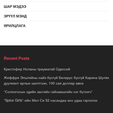
ШАР МЭДЭЭ
ЭРҮҮЛ МЭНД
ЯРИЛЦЛАГА
Recent Posts
Кристофер Ноланы трауматай Одиссей
Жеффри Эпштейны найз бүсгүй Беларус бүсгүй Карина Шуляк
дуулиант арлын шилтгээн, 100 сая доллар авна
“Солонгосын эдийн засгийн гайхамшгийн нэг бүтээгч”
“Spice Girls”-ийн Мел Си 52 насандаа анх удаа гэрлэлээ