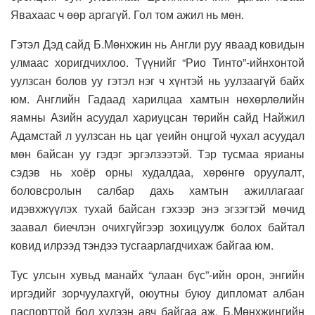
Явахаас ч өөр аргагүй. Гол том ажил нь мөн.
Гэтэл Дэд сайд Б.Мөнхжин нь Англи руу яваад ковидын
улмаас хоригдчихлоо. Түүнийг “Рио Тинто”-ийнхонтой
уулзсан болов уу гэтэл нэг ч хүнтэй нь уулзаагүй байх
юм. Английн Гадаад харилцаа хамтын нөхөрлөлийн
яамны Азийн асуудал хариуцсан төрийн сайд Найжил
Адамстай л уулзсан нь цаг үеийн онцгой чухал асуудал
мөн байсан уу гэдэг эргэлзээтэй. Тэр тусмаа ярианы
сэдэв нь хоёр орны худалдаа, хөрөнгө оруулалт,
боловсролын салбар дахь хамтын ажиллагааг
идэвхжүүлэх тухай байсан гэхээр энэ эгзэгтэй мөчид
заавал биечлэн очихгүйгээр зохицуулж болох байтал
ковид илрээд тэндээ тусгаарлагдчихаж байгаа юм.
Тус улсын хувьд манайх “улаан бүс”-ийн орон, энгийн
иргэдийг зорчуулахгүй, оюутны буюу дипломат албан
паспорттой бол хүлээн авч байгаа аж. Б.Мөнхжингийн