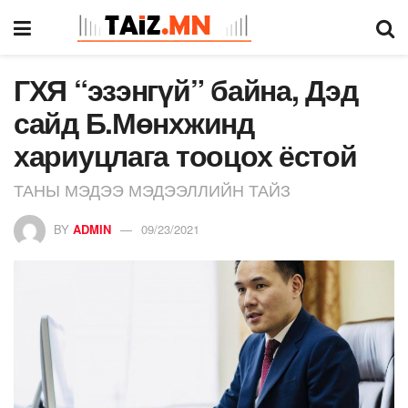
ГХЯ “эзэнгүй” байна, Дэд
сайд Б.Мөнхжинд
хариуцлага тооцох ёстой
ТАНЫ МЭДЭЭ МЭДЭЭЛЛИЙН ТАЙЗ
BY
ADMIN
09/23/2021