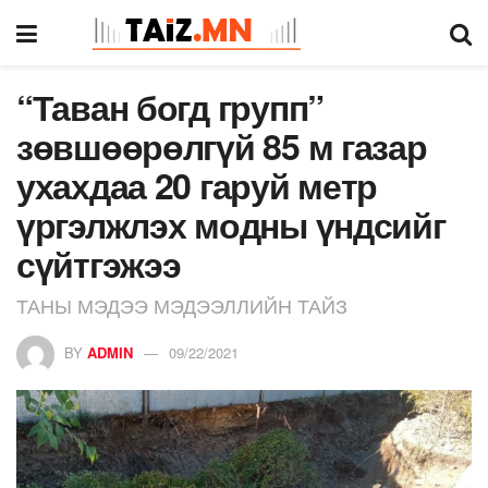
“Таван богд групп”
зөвшөөрөлгүй 85 м газар
ухахдаа 20 гаруй метр
үргэлжлэх модны үндсийг
сүйтгэжээ
ТАНЫ МЭДЭЭ МЭДЭЭЛЛИЙН ТАЙЗ
BY
ADMIN
09/22/2021