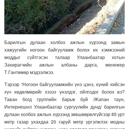
Барилгын дулаан холбох ажлын хүрээнд замын
хажуугийн ногоон байгууламж болох их хэмжээний
моддыг сүйтгэсэн талаар Улаанбаатар хотын
Захирагчийн ажлын албаны дарга, менежер
Т.Гантөмөр мэдээлжээ.
Тэрээр “Ногоон байгууламжийн үнэ цэнэ, хүний хийсэн
хүч хөдөлмөрийг хэзээ үнэлдэг, ойлгодог болох вэ?
Таван богд группийн барьж буй /Жапан таун,
Интернешнл Улаанбаатар сургуулийн дунд/ барилгын
дулаан холбох ажлын хүрээнд зөвшөөрөлгүйгээр 85 урт
метр газар ухахдаа 20 гаруй метр үргэлжлэх модны