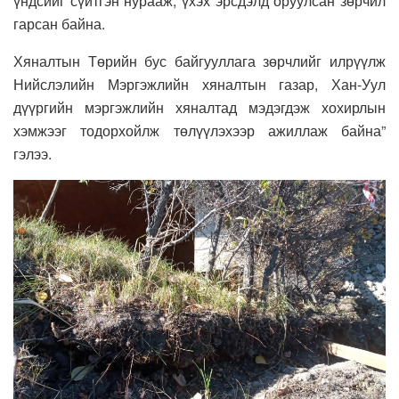
үндсийг сүйтгэн нурааж, үхэх эрсдэлд оруулсан зөрчил
гарсан байна.
Хяналтын Төрийн бус байгууллага зөрчлийг илрүүлж
Нийслэлийн Мэргэжлийн хяналтын газар, Хан-Уул
дүүргийн мэргэжлийн хяналтад мэдэгдэж хохирлын
хэмжээг тодорхойлж төлүүлэхээр ажиллаж байна”
гэлээ.