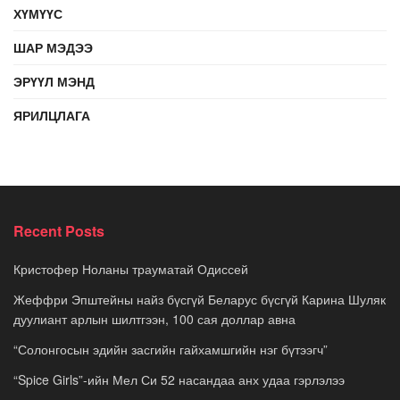
ХҮМҮҮС
ШАР МЭДЭЭ
ЭРҮҮЛ МЭНД
ЯРИЛЦЛАГА
Recent Posts
Кристофер Ноланы трауматай Одиссей
Жеффри Эпштейны найз бүсгүй Беларус бүсгүй Карина Шуляк
дуулиант арлын шилтгээн, 100 сая доллар авна
“Солонгосын эдийн засгийн гайхамшгийн нэг бүтээгч”
“Spice Girls”-ийн Мел Си 52 насандаа анх удаа гэрлэлээ