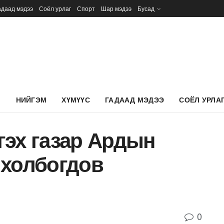
адаад мэдээ
Соёл урлаг
Спорт
Шар мэдээ
Бусад
Л
НИЙГЭМ
ХҮМҮҮС
ГАДААД МЭДЭЭ
СОЁЛ УРЛА
гэх газар Ардын
 холбогдов
0