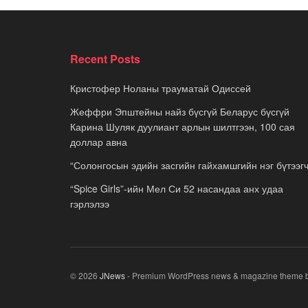
Recent Posts
Кристофер Ноланы трауматай Одиссей
Жеффри Эпштейны найз бүсгүй Беларус бүсгүй
Карина Шуляк дуулиант арлын шилтгээн, 100 сая
доллар авна
“Солонгосын эдийн засгийн гайхамшгийн нэг бүтээгч
“Spice Girls”-ийн Мел Си 52 насандаа анх удаа
гэрлэлээ
© 2026
JNews
- Premium WordPress news & magazine theme 