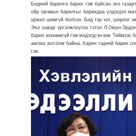
Бидний барилга барих гэж байсан энэ газарт
ойр орчмын барилгыг барихдаа үлдэгдэл мат
үржил шимгүй болсон. Бид тэр хог, шороог з
Энэ хавар үргэлжлүүлэх гэтэл Л.Оюун-Эрдэн
барих зохимжгүй гэж мэдэгдсэн юм. Тиймээс 
ажлаа зогсоож байна. Харин тэдний барих сп
гэв.