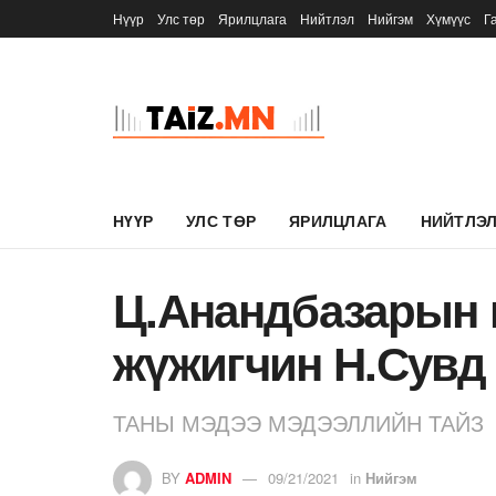
Нүүр
Улс төр
Ярилцлага
Нийтлэл
Нийгэм
Хүмүүс
Г
НҮҮР
УЛС ТӨР
ЯРИЛЦЛАГА
НИЙТЛЭ
Ц.Анандбазарын 
жүжигчин Н.Сувд
ТАНЫ МЭДЭЭ МЭДЭЭЛЛИЙН ТАЙЗ
BY
ADMIN
09/21/2021
in
Нийгэм