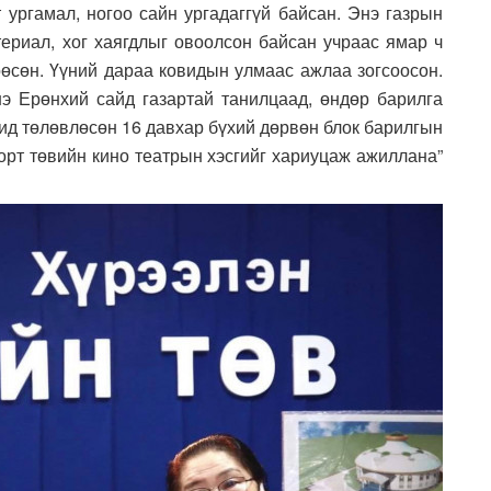
 ургамал, ногоо сайн ургадаггүй байсан. Энэ газрын
ериал, хог хаягдлыг овоолсон байсан учраас ямар ч
өөсөн. Үүний дараа ковидын улмаас ажлаа зогсоосон.
э Ерөнхий сайд газартай танилцаад, өндөр барилга
бид төлөвлөсөн 16 давхар бүхий дөрвөн блок барилгын
орт төвийн кино театрын хэсгийг хариуцаж ажиллана”