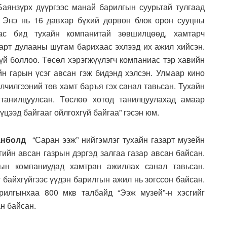
Баянзүрх дүүргээс манай барилгын суурьтай тулгаад
 Энэ нь 16 давхар бүхий дөрвөн блок орон сууцны
ас бид тухайн компанитай зөвшилцөөд, хамтарч
зарт дулааны шугам барихаас эхлээд их ажил хийсэн.
үй боллоо. Төсөл хэрэгжүүлэгч компаниас тэр хавийн
н гарын үсэг авсан гэж бидэнд хэлсэн. Улмаар кино
йлчилгээний төв хамт баръя гэх санал тавьсан. Тухайн
 танилцуулсан. Төслөө хотод танилцуулахад амаар
үцээд байгааг ойлгохгүй байгаа” гэсэн юм.
анболд
“Саран ээж” нийгэмлэг тухайн газарт музейн
гийн авсан газрын дэргэд залгаа газар авсан байсан.
гын компаниудад хамтран ажиллах санал тавьсан.
 байхгүйгээс үүдэн барилгын ажил нь зогссон байсан.
илгынхаа 800 мкв талбайд “Ээж музей”-н хэсгийг
н байсан.