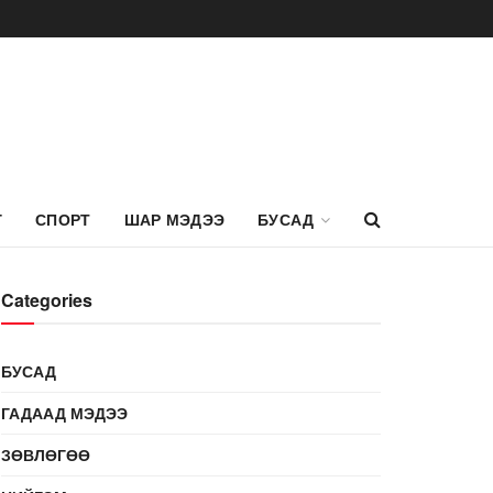
Г
СПОРТ
ШАР МЭДЭЭ
БУСАД
Categories
БУСАД
ГАДААД МЭДЭЭ
ЗӨВЛӨГӨӨ