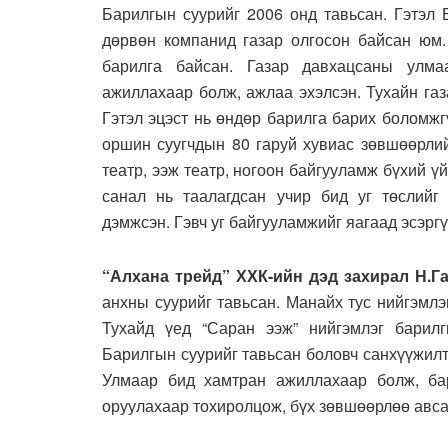
Барилгын суурийг 2006 онд тавьсан. Гэтэл 
дөрвөн компанид газар олгосон байсан юм.
барилга байсан. Газар давхацсаны улма
ажиллахаар болж, ажлаа эхэлсэн. Тухайн га
Гэтэл эцэст нь өндөр барилга барих боломжг
оршин суугчдын 80 гаруй хувиас зөвшөөрлий
театр, ээж театр, ногоон байгууламж бүхий ү
санал нь таалагдсан учир бид уг төслийг
дэмжсэн. Гэвч уг байгууламжийг яагаад эсэргү
“Алхана трейд” ХХК-ийн дэд захирал Н.Г
анхны суурийг тавьсан. Манайх тус нийгэмлэ
Тухайд үед “Саран ээж” нийгэмлэг барил
Барилгын суурийг тавьсан боловч санхүүжилт
Улмаар бид хамтран ажиллахаар болж, бар
оруулахаар тохиролцож, бүх зөвшөөрлөө авса