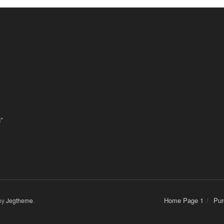
”
Home Page 1
Pur
by
Jegtheme
.