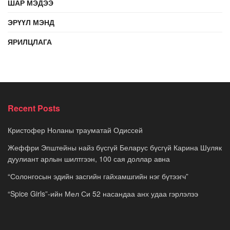
ШАР МЭДЭЭ
ЭРҮҮЛ МЭНД
ЯРИЛЦЛАГА
Recent Posts
Кристофер Ноланы трауматай Одиссей
Жеффри Эпштейны найз бүсгүй Беларус бүсгүй Карина Шуляк
дуулиант арлын шилтгээн, 100 сая доллар авна
“Солонгосын эдийн засгийн гайхамшгийн нэг бүтээгч”
“Spice Girls”-ийн Мел Си 52 насандаа анх удаа гэрлэлээ