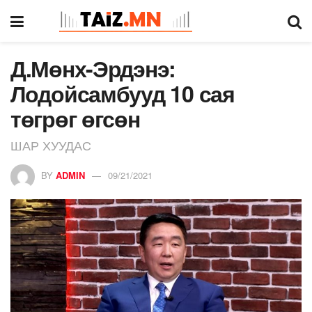
Д.Мөнх-Эрдэнэ:
Лодойсамбууд 10 сая
төгрөг өгсөн
ШАР ХУУДАС
BY
ADMIN
09/21/2021