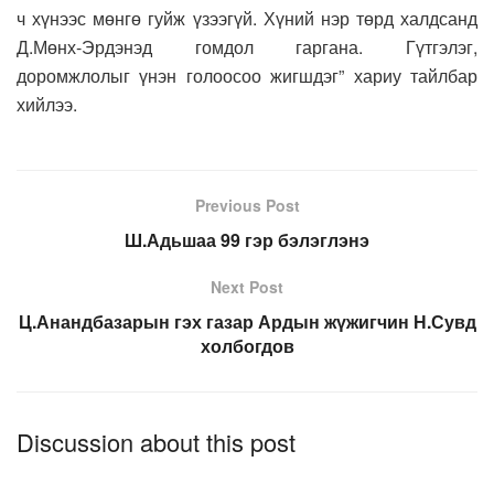
ч хүнээс мөнгө гуйж үзээгүй. Хүний нэр төрд халдсанд
Д.Мөнх-Эрдэнэд гомдол гаргана. Гүтгэлэг,
доромжлолыг үнэн голоосоо жигшдэг” хариу тайлбар
хийлээ.
Previous Post
Ш.Адьшаа 99 гэр бэлэглэнэ
Next Post
Ц.Анандбазарын гэх газар Ардын жүжигчин Н.Сувд
холбогдов
Discussion about this post