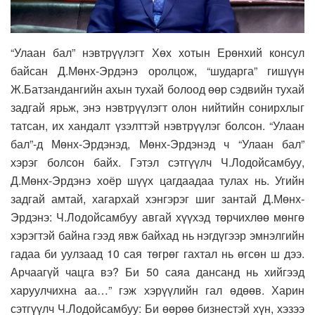
“Улаан бал” нэвтрүүлэгт Хөх хотын Ерөнхий консул
байсан Д.Мөнх-Эрдэнэ оролцож, “шударга” гишүүн
Ж.Батзандангийн ахын тухай болоод өөр сэдвийн тухай
задгай ярьж, энэ нэвтрүүлэгт олон нийтийн сонирхлыг
татсан, их хандалт үзэлттэй нэвтрүүлэг болсон. “Улаан
бал”-д Мөнх-Эрдэнэд, Мөнх-Эрдэнэд ч “Улаан бал”
хэрэг болсон байх. Гэтэл сэтгүүлч Ч.Лодойсамбуу,
Д.Мөнх-Эрдэнэ хоёр шүүх цагдаадаа тулах нь. Угийн
задгай амтай, хагархай хэнгэрэг шиг зантай Д.Мөнх-
Эрдэнэ: Ч.Лодойсамбуу авгай хүүхэд төрчихлөө мөнгө
хэрэгтэй байна гээд явж байхад нь нэгдүгээр эмнэлгийн
гадаа би уулзаад 10 сая төгрөг гахтал нь өгсөн ш дээ.
Арчаагүй чацга вэ? Би 50 саяа дансанд нь хийгээд
харуулчихна аа…” гэж хэрүүлийн гал өдөөв. Харин
сэтгүүлч Ч.Лодойсамбуу: Би өөрөө бизнестэй хүн, хэзээ