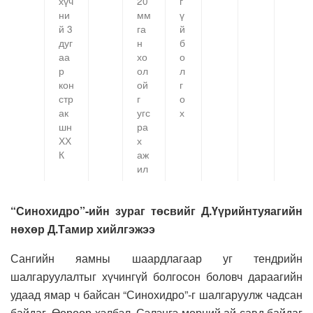
хүч
20
г
ни
мм
ү
й 3
га
й
дуг
н
б
аа
хо
о
р
ол
л
кон
ой
г
стр
г
о
ак
угс
х
шн
ра
ХХ
х
К
аж
ил
“Синохидро”-ийн зураг төсвийг Д.Үүрийнтуяагийн
нөхөр Д.Тамир хийлгэжээ
Сангийн яамны шаардлагаар уг тендрийн
шалгаруулалтыг хүчингүй болгосон боловч дараагийн
удаад ямар ч байсан “Синохидро”-г шалгаруулж чадсан
байдаг. Өөрөөр хэлбэл, Сэлэнгэ мөрний ай савд байдаг