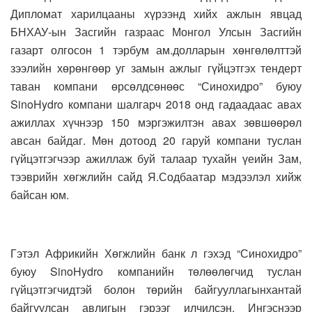
Дипломат харилцааны хүрээнд хийх ажлын явцад
БНХАУ-ын Засгийн газраас Монгол Улсын Засгийн
газарт олгосон 1 тэрбум ам.долларын хөнгөлөлттэй
зээлийн хөрөнгөөр уг замын ажлыг гүйцэтгэх тендерт
таван компани өрсөлдсөнөөс “Синохидро” буюу
SinoHydro компани шалгарч 2018 онд гадаадаас авах
ажиллах хүчнээр 150 мэргэжилтэн авах зөвшөөрөл
авсан байдаг. Мөн дотоод 20 гаруй компани туслан
гүйцэтгэгчээр ажиллаж буй талаар тухайн үеийн Зам,
тээврийн хөгжлийн сайд Я.Содбаатар мэдээлэл хийж
байсан юм.
Гэтэл Африкийн Хөгжлийн банк л гэхэд “Синохидро”
буюу SinoHydro компанийн төлөөлөгчид туслан
гүйцэтгэгчидтэй болон төрийн байгууллагынхантай
байгуулсан авлигын гэрээг илчилсэн. Ингэснээр