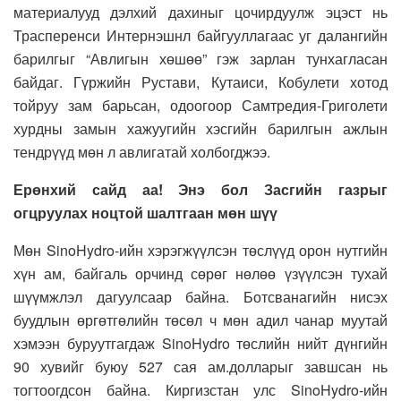
материалууд дэлхий дахиныг цочирдуулж эцэст нь
Трасперенси Интернэшнл байгууллагаас уг далангийн
барилгыг “Авлигын хөшөө” гэж зарлан тунхагласан
байдаг. Гүржийн Рустави, Кутаиси, Кобулети хотод
тойруу зам барьсан, одоогоор Самтредия-Григолети
хурдны замын хажуугийн хэсгийн барилгын ажлын
тендрүүд мөн л авлигатай холбогджээ.
Ерөнхий сайд аа! Энэ бол Засгийн газрыг
огцруулах ноцтой шалтгаан мөн шүү
Мөн SinoHydro-ийн хэрэгжүүлсэн төслүүд орон нутгийн
хүн ам, байгаль орчинд сөрөг нөлөө үзүүлсэн тухай
шүүмжлэл дагуулсаар байна. Ботсванагийн нисэх
буудлын өргөтгөлийн төсөл ч мөн адил чанар муутай
хэмээн буруутгагдаж SinoHydro төслийн нийт дүнгийн
90 хувийг буюу 527 сая ам.долларыг завшсан нь
тогтоогдсон байна. Киргизстан улс SinoHydro-ийн