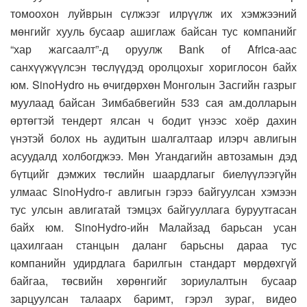
томоохон луйврын сүлжээг илрүүлж их хэмжээний
мөнгийг хууль бусаар ашиглаж байсан тус компанийг
“хар жагсаалт”-д оруулж Bank of Africa-аас
санхүүжүүлсэн төслүүдэд оролцохыг хориглосон байх
юм. SinoHydro нь өчигдөрхөн Монголын Засгийн газрыг
муулаад байсан Зимбабвегийн 533 сая ам.долларын
өртөгтэй тендерт ялсан ч бодит үнээс хоёр дахин
үнэтэй болох нь аудитын шалгалтаар илэрч авлигын
асуудалд холбогджээ. Мөн Угандагийн автозамын дэд
бүтцийг дэмжих төслийн шаардлагыг биелүүлээгүйн
улмаас SinoHydro-г авлигын гэрээ байгуулсан хэмээн
тус улсын авлигатай тэмцэх байгууллага буруутгасан
байх юм. SinoHydro-ийн Малайзад барьсан усан
цахилгаан станцын даланг барьсны дараа тус
компанийн удирдлага барилгын стандарт мөрдөхгүй
байгаа, төсвийн хөрөнгийг зориулалтын бусаар
зарцуулсан талаарх баримт, гэрэл зураг, видео