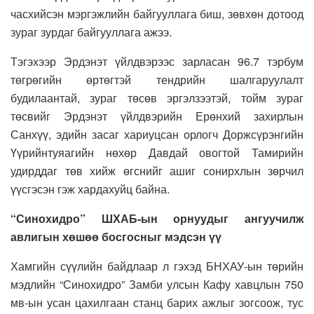
часхийсэн мэргэжлийн байгууллага биш, зөвхөн дотоод
зураг зурдаг байгууллага ажээ.
Тэгэхээр Эрдэнэт үйлдвэрээс зарласан 96.7 тэрбум
төгрөгийн өртөгтэй тендрийн шалгаруулалт
будилаантай, зураг төсөв эргэлзээтэй, тойм зураг
төсвийг Эрдэнэт үйлдвэрийн Ерөнхий захирлын
Санхүү, эдийн засаг хариуцсан орлогч Доржсүрэнгийн
Үүрийнтуяагийн нөхөр Давдай овогтой Тамирийн
удирддаг төв хийж өгснийг ашиг сонирхлын зөрчил
үүсгэсэн гэж хардахуйц байна.
“Синохидро” ШХАБ-ын орнуудыг ангуучилж
авлигын хөшөө босгосныг мэдсэн үү
Хамгийн сүүлийн байдлаар л гэхэд БНХАУ-ын төрийн
мэдлийн “Синохидро” Замби улсын Кафу хавцлын 750
мв-ын усан цахилгаан станц барих ажлыг зогсоож, тус