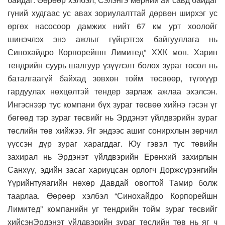
гүний худгаас ус авах зориулалттай дөрвөн ширхэг ус
өргөх насосоор дамжих нийт 67 км урт хоолойг
шинэчлэх энэ ажлыг гүйцэтгэх байгууллага нь
Синохайдро Корпорейшн Лимитед” ХХК мөн. Харин
тендрийн суурь шалгуур үзүүлэлт болох зураг төсөл нь
баталгаагүй байхад зөвхөн тойм төсвөөр, түлхүүр
гардуулах нөхцөлтэй тендер зарлаж ажлаа эхэлсэн.
Ингэснээр тус компани бүх зураг төсвөө хийнэ гэсэн үг
бөгөөд тэр зураг төсвийг нь Эрдэнэт үйлдвэрийн зураг
төслийн төв хийжээ. Яг эндээс ашиг сонирхлын зөрчил
үүссэн дүр зураг харагддаг. Юу гэвэл тус төвийн
захирал нь Эрдэнэт үйлдвэрийн Ерөнхий захирлын
Санхүү, эдийн засаг хариуцсан орлогч Доржсүрэнгийн
Үүрийнтуяагийн нөхөр Давдай овогтой Тамир болж
таарлаа. Өөрөөр хэлбэл “Синохайдро Корпорейшн
Лимитед” компанийн уг тендрийн тойм зураг төсвийг
хийсэнЭрдэнэт үйлдвэрийн зураг төслийн төв нь яг ч