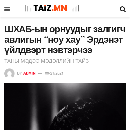
ШХАБ-ын орнуудыг залгигч
авлигын “ноу хау” Эрдэнэт
үйлдвэрт нэвтэрчээ
ТАНЫ МЭДЭЭ МЭДЭЛЛИЙН ТАЙЗ
BY
ADMIN
09/21/2021