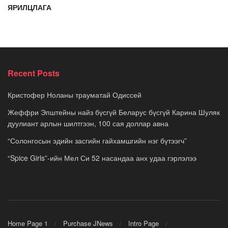
ЯРИЛЦЛАГА
Recent Posts
Кристофер Ноланы трауматай Одиссей
Жеффри Эпштейны найз бүсгүй Беларус бүсгүй Карина Шуляк
дуулиант арлын шилтгээн, 100 сая доллар авна
“Солонгосын эдийн засгийн гайхамшгийн нэг бүтээгч”
“Spice Girls”-ийн Мел Си 52 насандаа анх удаа гэрлэлээ
Home Page 1
Purchase JNews
Intro Page