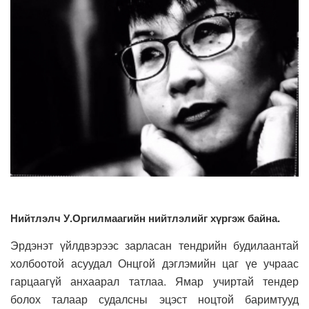
Нийтлэлч У.Оргилмаагийн нийтлэлийг хүргэж байна.
Эрдэнэт үйлдвэрээс зарласан тендрийн будилаантай
холбоотой асуудал Онцгой дэглэмийн цаг үе учраас
гарцаагүй анхаарал татлаа. Ямар учиртай тендер
болох талаар судалсны эцэст ноцтой баримтууд