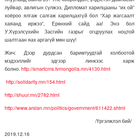
луйвар, авлигын сүлжээ, Дипломат харилцааны “их ой”
хоёроо ялгаж салгаж харилцахгүй бол “Хар жагсаалт
хаяанд иржээ”, Ерөнхий сайд аа! Энэ бол
У.Хүрэлсүхийн Засгийн газрыг огцруулах ноцтой
шалтгаан яах аргагүй мөн шүү!
Жич: Дээр дурдсан баримтуудтай холбоотой
мэдээллийг эдгээр линкээс харж
болно.
http://smartcms.tvmongolia.mn/4130.html
http://solidarity.mn/154.html
http://shuur.mn/2782.html
http://www.arslan.mn/politics/government/611422.shtml
/Үргэлжлэл бий/
2019.12.16