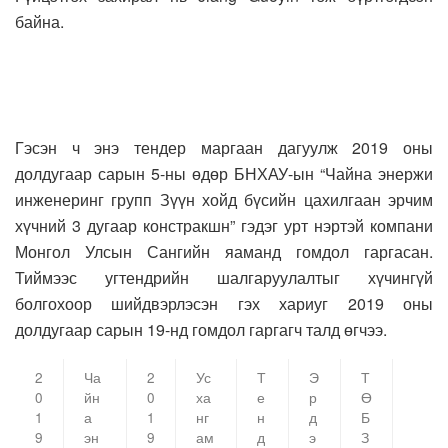
байна.
Гэсэн ч энэ тендер маргаан дагуулж 2019 оны
долдугаар сарын 5-ны өдөр БНХАУ-ын “Чайна энержи
инженеринг групп Зүүн хойд бүсийн цахилгаан эрчим
хүчний 3 дугаар констракшн” гэдэг урт нэртэй компани
Монгол Улсын Сангийн яаманд гомдол гаргасан.
Тиймээс угтендрийн шалгаруулалтыг хүчингүй
болгохоор шийдвэрлэсэн гэх хариуг 2019 оны
долдугаар сарын 19-нд гомдол гаргагч талд өгчээ.
2
Ча
2
Ус
Т
Э
Т
0
йн
0
ха
е
р
Ө
1
а
1
нг
н
д
Б
9
эн
9
ам
д
э
З