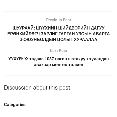
Previous Post
ШУУРХАЙ: ШҮҮХИЙН ШИЙДВЭРИЙН ДАГУУ
ЕРӨНХИЙЛӨГЧ ЗАРЛИГ ГАРГАН УЛСЫН АВАРГА
Э.ОЮУНБОЛДЫН ЦОЛЫГ ХУРААЛАА
Next Post
УУХҮЯ: Хятадаас 1037 вагон шатахуун худалдан
авахаар мөнгөө төлсөн
Discussion about this post
Categories