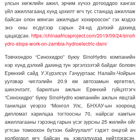
улсын хөгжлийн ажил, эрчим хүчээ дотооддоо хангах
үйл ажиллагаанд хүнд цохилт өгч тус станцад ажиллаж
байсан олон мянган ажилчдыг хохироосон” гэх мэдээ
энэ оны есдүгээр сарын 24-нд дэлхий дахинд
цацагдсан.
https://chinaafricaproject.com/2019/09/24/sinoh
ydro-stops-work-on-zambia-hydroelectric-dam/
Товчхондоо “Синохидро” буюу SinoHydro компанийн
нэр хүнд дэлхий дахинд тун эргэлзээтэй байдаг боловч
Ерөнхий сайд У.Хүрэлсүх Гачууртаас Налайх-Чойрын
уулзвар чиглэлийн 20.9 км автозамын өргөтгөл,
шинэчлэлт, барилгын ажлын Ерөнхий гүйцэтгэгч
“Синохидро” буюу SinoHydro компанийн ажлын явцтай
танилцах үеэрээ “Монгол Улс, БНХАУ-ын хооронд
дипломат харилцаа тогтоосны 70, найрсаг хамтын
ажиллагааны гэрээнд гарын үсэг зурсны 25 жилийн ойг
угтсан томоохон бүтээн байгуулалт” гэдэгт онцгой ач
холбогдол өгч байсан нь хэвлэлүүдэд нийтлэгдсэн.