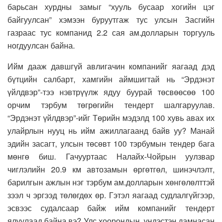
барьсан хурдны замыг “хууль бусаар хогийн цэг
байгуулсан” хэмээн буруутгаж тус улсын Засгийн
газраас тус компанид 2.2 сая ам.долларын торгууль
ногдуулсан байна.
Ийм дааж давшгүй авлигачин компанийг яагаад дэд
бүтцийн салбарт, хамгийн аймшигтай нь “Эрдэнэт
үйлдвэр”-тээ нэвтрүүлж ядуу буурай төсвөөсөө 100
орчим тэрбум төгрөгийн тендерт шалгаруулав.
“Эрдэнэт үйлдвэр”-ийг Төрийн мэдэлд 100 хувь авах их
улайрлын нууц нь ийм ажиллагаанд байв уу? Манай
эдийн засагт, улсын төсөвт 100 тэрбумын тендер бага
мөнгө биш. Гачууртаас Налайх-Чойрын уулзвар
чиглэлийн 20.9 км автозамын өргөтгөл, шинэчлэлт,
барилгын ажлын нэг тэрбум ам.долларын хөнгөлөлттэй
зээл ч эргээд төлөгдөх өр. Гэтэл яагаад судлалгүйгээр,
эсвээс судалсаар байж ийм компанийг тендерт
ялуулаад байна вэ? Улс хоорондын, үндэстэн дамнасан