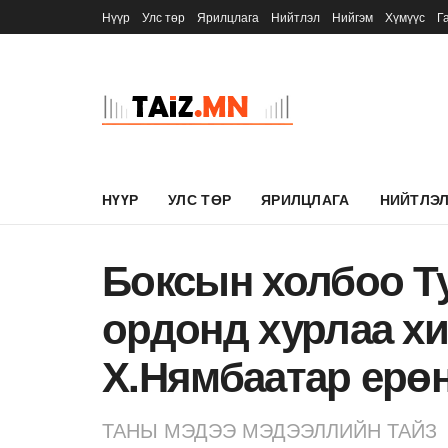
Нүүр
Улс төр
Ярилцлага
Нийтлэл
Нийгэм
Хүмүүс
Г
НҮҮР
УЛС ТӨР
ЯРИЛЦЛАГА
НИЙТЛЭ
Боксын холбоо Т
ордонд хурлаа хи
Х.Нямбаатар ерө
ТАНЫ МЭДЭЭ МЭДЭЭЛЛИЙН ТАЙЗ