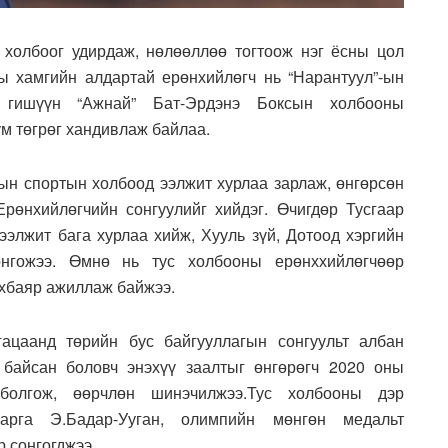
холбоог удирдаж, нөлөөллөө тогтоож нэг ёсны цол
ы хамгийн алдартай ерөнхийлөгч нь “Нарантуул”-ын
 гишүүн “Ажнай” Бат-Эрдэнэ Боксын холбооны
ум төгрөг хандивлаж байлаа.
н спортын холбоод ээлжит хурлаа зарлаж, өнгөрсөн
рөнхийлөгчийн сонгуулийг хийдэг. Өчигдөр Тусгаар
элжит бага хурлаа хийж, Хууль зүй, Дотоод хэргийн
онгожээ. Өмнө нь тус холбооны ерөнххийлөгчөөр
нхбаяр ажиллаж байжээ.
ацаанд төрийн бус байгууллагын сонгуульт албан
 байсан боловч энэхүү заалтыг өнгөрөгч 2020 оны
болгож, өөрчлөн шинэчилжээ.Тус холбооны дэр
варга Э.Бадар-Ууган, олимпийн мөнгөн медальт
 сонгогджээ.