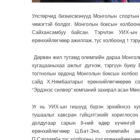
Улстөрчид бизнесмэнүүд Монголын спортын 
чимэгтэй болдог. Монголын боксын холбоон
Сайхансамбуу байсан. Тэрчлэн УИХ-ын
ерөнхийлөгчөөр ажиллаж, тус холбоонд 1 тэр
Дөрвөн жил тутамд олимпийн дараа Монголы
хугацааныхаа ажлыг дүгнэж, тэргүүн буюу Е
тогтнолын ордонд Монголын боксын холбоо э
сайд Х.Нямбаатарыг ерөнхийлөгчөөрөө с
“Эрдэнэс силвер” компаний захирал асан Мө
Уг нь УИХ-ын гишүүд бүрэн эрхийнхээ хуг
тушаалыг хавсран гүйцэтгэхийг хориглосон
долдугаар сарын 9-ний өдөр хүчингүй 
ерөнхийлөгчөөр Ц.Бат-Энх, олимпийн а
П.Сэрдамба тус холбооны дэд ерөнхийлөгчөөр