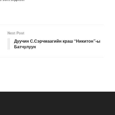
Next Post
Дуучин С.Сэрчмаагийн краш “Никитон”-ы
Батчулуун