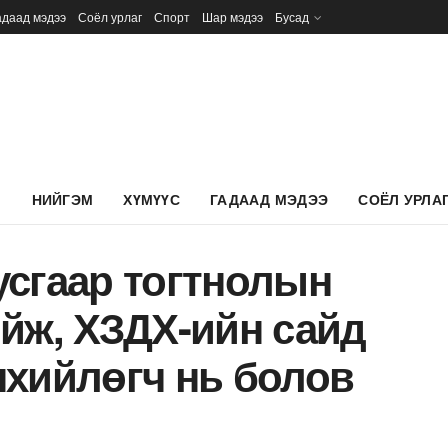
адаад мэдээ
Соёл урлаг
Спорт
Шар мэдээ
Бусад
Л
НИЙГЭМ
ХҮМҮҮС
ГАДААД МЭДЭЭ
СОЁЛ УРЛА
усгаар тогтнолын
йж, ХЗДХ-ийн сайд
нхийлөгч нь болов