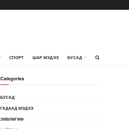
Г
СПОРТ
ШАР МЭДЭЭ
БУСАД
Categories
БУСАД
ГАДААД МЭДЭЭ
ЗӨВЛӨГӨӨ