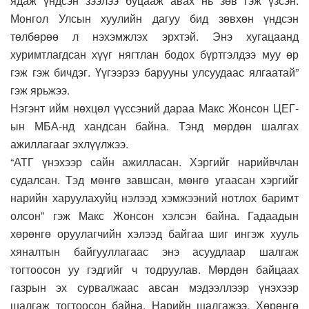
ядаж үндсэн зээлээ буцааж авах нь зөв гэж үзсэн.
Монгол Улсын хуулийн дагуу бид зөвхөн үндсэн
төлбөрөө л нэхэмжлэх эрхтэй. Энэ хугацаанд
хуримтлагдсан хүүг нягтлан бодох бүртгэлдээ муу өр
гэж гэж бичдэг. Үүгээрээ барууны улсуудаас ялгаатай”
гэж ярьжээ.
Нэгэнт ийм нөхцөл үүссэний дараа Макс Жонсон ЦЕГ-
ын МБА-нд хандсан байна. Тэнд мөрдөн шалгах
ажиллагааг эхлүүлжээ.
“АТГ үнэхээр сайн ажилласан. Хэргийг нарийвчлан
судалсан. Тэд мөнгө завшсан, мөнгө угаасан хэргийг
нарийн харуулахуйц нэлээд хэмжээний нотлох баримт
олсон” гэж Макс Жонсон хэлсэн байна. Гадаадын
хөрөнгө оруулагчийн хэлээд байгаа шиг ингэж хууль
хяналтын байгууллагаас энэ асуудлаар шалгаж
тогтоосон уу гэдгийг ч тодруулав. Мөрдөн байцаах
газрын эх сурвалжаас авсан мэдээллээр үнэхээр
шалгаж тогтоосон байна. Нарийн шалгажээ. Хөрөнгө