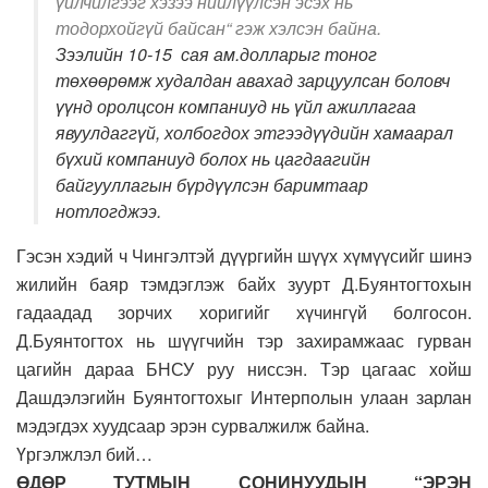
үйлчилгээг хэзээ нийлүүлсэн эсэх нь
тодорхойгүй байсан“ гэж хэлсэн байна.
Зээлийн 10-15 сая ам.долларыг тоног
төхөөрөмж худалдан авахад зарцуулсан боловч
үүнд оролцсон компаниуд нь үйл ажиллагаа
явуулдаггүй, холбогдох этгээдүүдийн хамаарал
бүхий компаниуд болох нь цагдаагийн
байгууллагын бүрдүүлсэн баримтаар
нотлогджээ.
Гэсэн хэдий ч Чингэлтэй дүүргийн шүүх хүмүүсийг шинэ
жилийн баяр тэмдэглэж байх зуурт Д.Буянтогтохын
гадаадад зорчих хоригийг хүчингүй болгосон.
Д.Буянтогтох нь шүүгчийн тэр захирамжаас гурван
цагийн дараа БНСУ руу ниссэн. Тэр цагаас хойш
Дашдэлэгийн Буянтогтохыг Интерполын улаан зарлан
мэдэгдэх хуудсаар эрэн сурвалжилж байна.
Үргэлжлэл бий…
ӨДӨР ТУТМЫН СОНИНУУДЫН “ЭРЭН