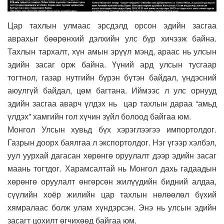
Цар тахлын улмаас эрсдэлд орсон эдийн засгаа
аврахыг бөөрөнхий дэлхийн улс бүр хичээж байна.
Тахлын тархалт, хүн амын эрүүл мэнд, араас нь улсын
эдийн засаг орж байна. Үүний ард улсын тусгаар
тогтнол, газар нутгийн бүрэн бүтэн байдал, үндэсний
аюулгүй байдал, цөм багтана. Иймээс л улс орнууд
эдийн засгаа аварч үлдэх нь цар тахлын дараа “амьд
үлдэх” хамгийн гол хүчин зүйл болоод байгаа юм.
Монгол Улсын хувьд бүх хэрэглээгээ импортолдог.
Газрын доорх баялгаа л экспортолдог. Нэг үгээр хэлбэл,
уул уурхай дагасан хөрөнгө оруулалт дээр эдийн засаг
маань тогтдог. Харамсалтай нь Монгол дахь гадаадын
хөрөнгө оруулалт өнгөрсөн жилүүдийн бидний алдаа,
сүүлийн хоёр жилийн цар тахлын нөлөөлөл бүхий
хямралаас болж улам хүндэрсэн. Энэ нь улсын эдийн
засагт цохилт өгчихөөд байгаа юм.