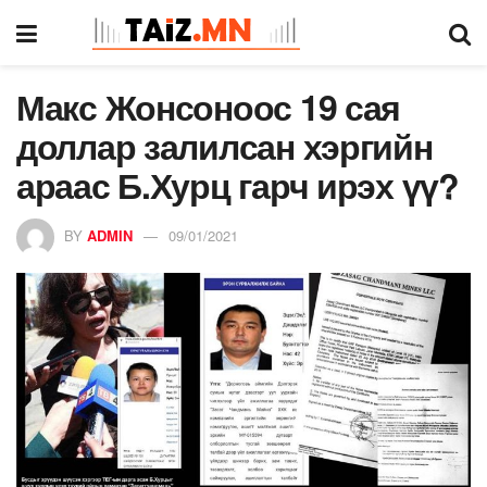
Макс Жонсоноос 19 сая
доллар залилсан хэргийн
араас Б.Хурц гарч ирэх үү?
BY
ADMIN
09/01/2021