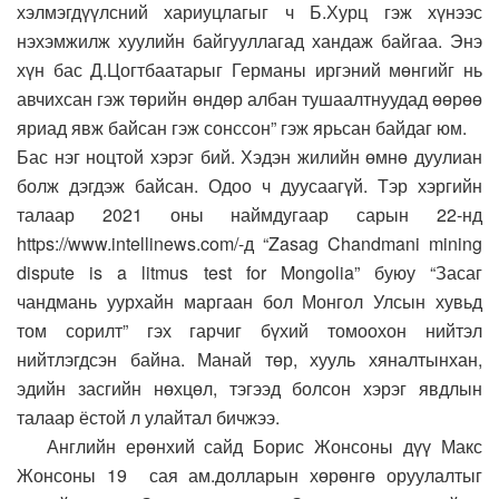
хэлмэгдүүлсний хариуцлагыг ч Б.Хурц гэж хүнээс
нэхэмжилж хуулийн байгууллагад хандаж байгаа. Энэ
хүн бас Д.Цогтбаатарыг Германы иргэний мөнгийг нь
авчихсан гэж төрийн өндөр албан тушаалтнуудад өөрөө
яриад явж байсан гэж сонссон” гэж ярьсан байдаг юм.
Бас нэг ноцтой хэрэг бий. Хэдэн жилийн өмнө дуулиан
болж дэгдэж байсан. Одоо ч дуусаагүй. Тэр хэргийн
талаар 2021 оны наймдугаар сарын 22-нд
https://www.intellinews.com/-д “Zasag Chandmani mining
dispute is a litmus test for Mongolia” буюу “Засаг
чандмань уурхайн маргаан бол Монгол Улсын хувьд
том сорилт” гэх гарчиг бүхий томоохон нийтэл
нийтлэгдсэн байна. Манай төр, хууль хяналтынхан,
эдийн засгийн нөхцөл, тэгээд болсон хэрэг явдлын
талаар ёстой л улайтал бичжээ.
Английн ерөнхий сайд Борис Жонсоны дүү Макс
Жонсоны 19 сая ам.долларын хөрөнгө оруулалтыг