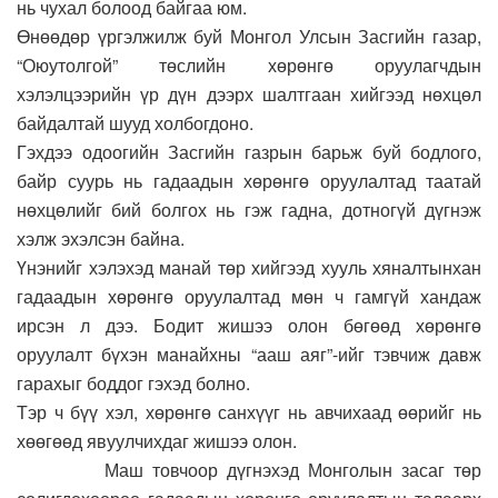
нь чухал болоод байгаа юм.
Өнөөдөр үргэлжилж буй Монгол Улсын Засгийн газар,
“Оюутолгой” төслийн хөрөнгө оруулагчдын
хэлэлцээрийн үр дүн дээрх шалтгаан хийгээд нөхцөл
байдалтай шууд холбогдоно.
Гэхдээ одоогийн Засгийн газрын барьж буй бодлого,
байр суурь нь гадаадын хөрөнгө оруулалтад таатай
нөхцөлийг бий болгох нь гэж гадна, дотногүй дүгнэж
хэлж эхэлсэн байна.
Үнэнийг хэлэхэд манай төр хийгээд хууль хяналтынхан
гадаадын хөрөнгө оруулалтад мөн ч гамгүй хандаж
ирсэн л дээ. Бодит жишээ олон бөгөөд хөрөнгө
оруулалт бүхэн манайхны “ааш аяг”-ийг тэвчиж давж
гарахыг боддог гэхэд болно.
Тэр ч бүү хэл, хөрөнгө санхүүг нь авчихаад өөрийг нь
хөөгөөд явуулчихдаг жишээ олон.
Маш товчоор дүгнэхэд Монголын засаг төр