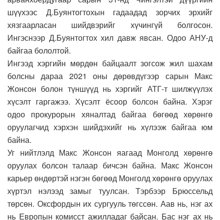
шүүхээс Д.Буянтогтохын гадаадад зорчих эрхийг
хязгаарласан шийдвэрийг хүчингүй болгосон.
Ингэснээр Д.Буянтогтох хил давж явсан. Одоо АНУ-д
байгаа бололтой.
Ингээд хэргийн мөрдөн байцаалт зогсож жил шахам
болсны дараа 2021 оны дөрөвдүгээр сарын Макс
Жонсон болон түншүүд нь хэргийг АТГ-т шилжүүлэх
хүсэлт гаргажээ. Хүсэлт ёсоор болсон байна. Хэрэг
одоо прокурорын хяналтад байгаа бөгөөд хөрөнгө
оруулагчид хэрхэн шийдэхийг нь хүлээж байгаа юм
байна.
Уг нийтлэлд Макс Жонсон яагаад Монголд хөрөнгө
оруулах болсон талаар бичсэн байна. Макс Жонсон
карьер өндөртэй нэгэн бөгөөд Монголд хөрөнгө оруулах
хүртэл нэлээд замыг туулсан. Тэрбээр Брюссельд
төрсөн. Оксфордын их сургууль төгссөн. Аав нь, нэг ах
нь Европын комисст ажилладаг байсан. Бас нэг ах нь