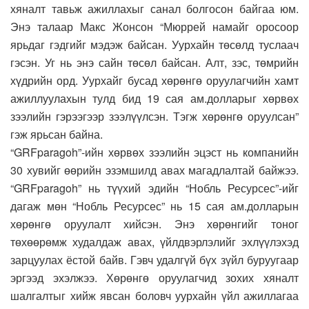
хяналт тавьж ажиллахыг санал болгосон байгаа юм.
Энэ талаар Макс Жонсон “Мюррей намайг оросоор
ярьдаг гэдгийг мэдэж байсан. Уурхайн төсөлд туслаач
гэсэн. Уг нь энэ сайн төсөл байсан. Алт, зэс, төмрийн
хүдрийн орд. Уурхайг бусад хөрөнгө оруулагчийн хамт
ажиллуулахын тулд бид 19 сая ам.долларыг хөрвөх
зээлийн гэрээгээр зээлүүлсэн. Тэгж хөрөнгө оруулсан”
гэж ярьсан байна.
“GRFparagoh”-ийн хөрвөх зээлийн эцэст нь компанийн
30 хувийг өөрийн эзэмшилд авах магадлалтай байжээ.
“GRFparagoh” нь түүхий эдийн “Нобль Ресурсес”-ийг
дагаж мөн “Нобль Ресурсес” нь 15 сая ам.долларын
хөрөнгө оруулалт хийсэн. Энэ хөрөнгийг тоног
төхөөрөмж худалдаж авах, үйлдвэрлэлийг эхлүүлэхэд
зарцуулах ёстой байв. Гэвч удалгүй бүх зүйл буруугаар
эргээд эхэлжээ. Хөрөнгө оруулагчид зохих хяналт
шалгалтыг хийж явсан боловч уурхайн үйл ажиллагаа