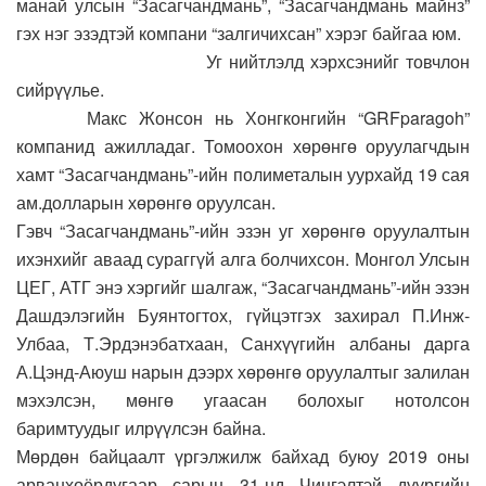
манай улсын “Засагчандмань”, “Засагчандмань майнз”
гэх нэг эзэдтэй компани “залгичихсан” хэрэг байгаа юм.
Уг нийтлэлд хэрхсэнийг товчлон
сийрүүлье.
Макс Жонсон нь Хонгконгийн “GRFparagoh”
компанид ажилладаг. Томоохон хөрөнгө оруулагчдын
хамт “Засагчандмань”-ийн полиметалын уурхайд 19 сая
ам.долларын хөрөнгө оруулсан.
Гэвч “Засагчандмань”-ийн эзэн уг хөрөнгө оруулалтын
ихэнхийг аваад сураггүй алга болчихсон. Монгол Улсын
ЦЕГ, АТГ энэ хэргийг шалгаж, “Засагчандмань”-ийн эзэн
Дашдэлэгийн Буянтогтох, гүйцэтгэх захирал П.Инж-
Улбаа, Т.Эрдэнэбатхаан, Санхүүгийн албаны дарга
А.Цэнд-Аюуш нарын дээрх хөрөнгө оруулалтыг залилан
мэхэлсэн, мөнгө угаасан болохыг нотолсон
баримтуудыг илрүүлсэн байна.
Мөрдөн байцаалт үргэлжилж байхад буюу 2019 оны
арванхоёрдугаар сарын 31-нд Чингэлтэй дүүргийн