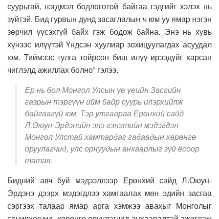
суурьтай, нэгдмэл бодлоготой байгаа гэдгийг хэлэх нь
зүйтэй. Бид гурвын дунд засаглалын ч юм уу ямар нэгэн
зөрчил үүсэхгүй байх гэж бодож байна. Энэ нь хувь
хүнээс илүүтэй Үндсэн хуулиар зохицуулагдах асуудал
юм. Тиймээс тулга тойрсон биш илүү ирээдүйг харсан
чиглэлд ажиллах болно” гэлээ.
Ер нь бол Монгол Улсын үе үеийн Засгийн
газрын тэргүүн ийм байр суурь илэрхийлж
байгаагүй юм. Тэр утгаараа Ерөнхий сайд
Л.Оюун-Эрдэнийн энэ гэнэтийн мэдэгдэл
Монгол Улстай хамтардаг гадаадын хөрөнгө
оруулагчид, улс орнуудын анхаарлыг зүй ёсоор
татав.
Бидний авч буй мэдээллээр Ерөнхий сайд Л.Оюун-
Эрдэнэ дээрх мэдэгдлээ хамгаалах мөн эдийн засгаа
сэргээх талаар ямар арга хэмжээ авахыг Монголыг
сонирхогчид, хөрөнгө оруулагчид анхааралтай ажиглаж