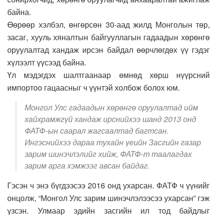
байна.
Өөрөөр хэлбэл, өнгөрсөн 30-аад жилд Монголын төр,
засаг, хууль хяналтын байгууллагын гадаадын хөрөнгө
оруулалтад хандаж ирсэн байдал өөрчлөгдөх үү гэдэг
хүлээлт үүсээд байна.
Үл мэдэгдэх шалтгаанаар өмнөд хөрш нүүрсний
импортоо гацаасныг ч үүнтэй холбож болох юм.
Монгол Улс гадаадын хөрөнгө оруулалтад ийм
хайхрамжгүй хандаж ирснийхээ шанд 2013 онд
ФАТФ-ын саарал жагсаалтад багтсан.
Ингэснийхээ дараа тухайн үеийн Засгийн газар
зарим шинэчлэлийг хийж, ФАТФ-т таалагдах
зарим арга хэмжээг авсан байдаг.
Гэсэн ч энэ бүгдээсээ 2016 онд ухарсан. ФАТФ ч үүнийг
онцолж, “Монгол Улс зарим шинэчлэлээсээ ухарсан” гэж
үзсэн. Улмаар эдийн засгийн ил тод байдлыг