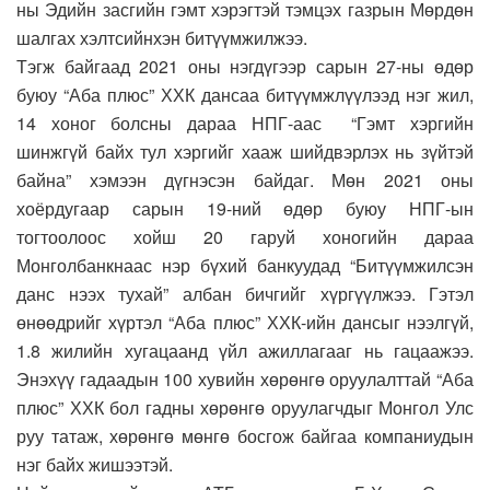
ны Эдийн засгийн гэмт хэрэгтэй тэмцэх газрын Мөрдөн
шалгах хэлтсийнхэн битүүмжилжээ.
Тэгж байгаад 2021 оны нэгдүгээр сарын 27-ны өдөр
буюу “Аба плюс” ХХК дансаа битүүмжлүүлээд нэг жил,
14 хоног болсны дараа НПГ-аас “Гэмт хэргийн
шинжгүй байх тул хэргийг хааж шийдвэрлэх нь зүйтэй
байна” хэмээн дүгнэсэн байдаг. Мөн 2021 оны
хоёрдугаар сарын 19-ний өдөр буюу НПГ-ын
тогтоолоос хойш 20 гаруй хоногийн дараа
Монголбанкнаас нэр бүхий банкуудад “Битүүмжилсэн
данс нээх тухай” албан бичгийг хүргүүлжээ. Гэтэл
өнөөдрийг хүртэл “Аба плюс” ХХК-ийн дансыг нээлгүй,
1.8 жилийн хугацаанд үйл ажиллагааг нь гацаажээ.
Энэхүү гадаадын 100 хувийн хөрөнгө оруулалттай “Аба
плюс” ХХК бол гадны хөрөнгө оруулагчдыг Монгол Улс
руу татаж, хөрөнгө мөнгө босгож байгаа компаниудын
нэг байх жишээтэй.