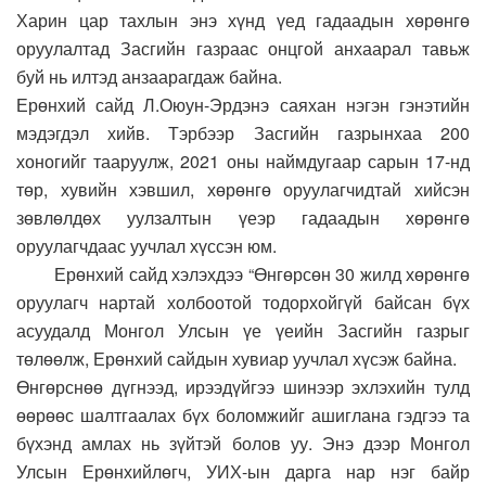
Харин цар тахлын энэ хүнд үед гадаадын хөрөнгө
оруулалтад Засгийн газраас онцгой анхаарал тавьж
буй нь илтэд анзаарагдаж байна.
Ерөнхий сайд Л.Оюун-Эрдэнэ саяхан нэгэн гэнэтийн
мэдэгдэл хийв. Тэрбээр Засгийн газрынхаа 200
хоногийг тааруулж, 2021 оны наймдугаар сарын 17-нд
төр, хувийн хэвшил, хөрөнгө оруулагчидтай хийсэн
зөвлөлдөх уулзалтын үеэр гадаадын хөрөнгө
оруулагчдаас уучлал хүссэн юм.
Ерөнхий сайд хэлэхдээ “Өнгөрсөн 30 жилд хөрөнгө
оруулагч нартай холбоотой тодорхойгүй байсан бүх
асуудалд Монгол Улсын үе үеийн Засгийн газрыг
төлөөлж, Ерөнхий сайдын хувиар уучлал хүсэж байна.
Өнгөрснөө дүгнээд, ирээдүйгээ шинээр эхлэхийн тулд
өөрөөс шалтгаалах бүх боломжийг ашиглана гэдгээ та
бүхэнд амлах нь зүйтэй болов уу. Энэ дээр Монгол
Улсын Ерөнхийлөгч, УИХ-ын дарга нар нэг байр