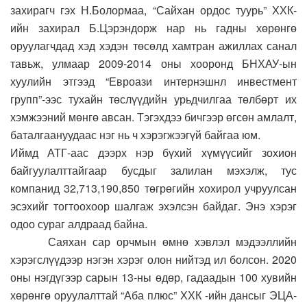
захирагч гэх Н.Болормаа, “Сайхан ордос туурь” ХХК-
ийн захирал Б.Цэрэндорж нар нь гадны хөрөнгө
оруулагчдад хэд хэдэн төсөлд хамтран ажиллах санал
тавьж, улмаар 2009-2014 оны хооронд БНХАУ-ын
хуулийн этгээд “Евроази интернэшнл инвестмент
групп”-ээс тухайн төслүүдийн урьдчилгаа төлбөрт их
хэмжээний мөнгө авсан. Тэгэхдээ бичгээр өгсөн амлалт,
баталгаануудаас нэг нь ч хэрэгжээгүй байгаа юм.
Иймд АТГ-аас дээрх нэр бүхий хүмүүсийг зохион
байгуулалттайгаар бусдыг залилан мэхэлж, тус
компанид 32,713,190,850 төгрөгийн хохирол учруулсан
эсэхийг тогтоохоор шалгаж эхэлсэн байдаг. Энэ хэрэг
одоо сураг алдраад байна.
Саяхан сар орчмын өмнө хэвлэл мэдээллийн
хэрэгслүүдээр нэгэн хэрэг олон нийтэд ил болсон. 2020
оны нэгдүгээр сарын 13-ны өдөр, гадаадын 100 хувийн
хөрөнгө оруулалттай “Аба плюс” ХХК -ийн дансыг ЭЦА-