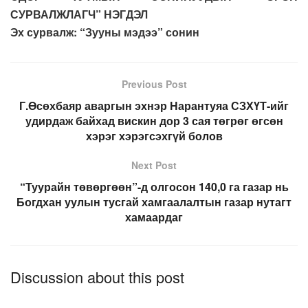
СУРВАЛЖЛАГЧ” НЭГДЭЛ
Эх сурвалж: “Зууны мэдээ” сонин
Previous Post
Г.Өсөхбаяр аваргын эхнэр Нарантуяа СЗХҮТ-ийг
удирдаж байхад вискин дор 3 сая төгрөг өгсөн
хэрэг хэрэгсэхгүй болов
Next Post
“Туурайн төвөргөөн”-д олгосон 140,0 га газар нь
Богдхан уулын тусгай хамгаалалтын газар нутагт
хамаардаг
Discussion about this post