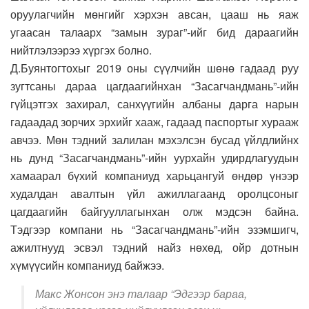
оруулагчийн мөнгийг хэрхэн авсан, цааш нь яаж
угаасан талаарх “замын зураг”-ийг бид дараагийн
нийтлэлээрээ хүргэх болно.
Д.Буянтогтохыг 2019 оны сүүлчийн шөнө гадаад руу
зугтсаны дараа цагдаагийнхан “Засагчандмань”-ийн
гүйцэтгэх захирал, санхүүгийн албаны дарга нарын
гадаадад зорчих эрхийг хааж, гадаад паспортыг хурааж
авчээ. Мөн тэдний залилан мэхэлсэн бусад үйлдлийнх
нь дунд “Засагчандмань”-ийн уурхайн удирдлагуудын
хамаарал бүхий компаниуд харьцангуй өндөр үнээр
худалдан авалтын үйл ажиллагаанд оролцсоныг
цагдаагийн байгууллагынхан олж мэдсэн байна.
Тэдгээр компани нь “Засагчандмань”-ийн эзэмшигч,
ажилтнууд эсвэл тэдний найз нөхөд, ойр дотнын
хүмүүсийн компаниуд байжээ.
Макс Жонсон энэ талаар “Эдгээр бараа,