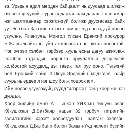
вэ. Урьдын адил мөрдөн байцаалт нь дуусаад шилжиж
очсон хэргүүдийг сураг алдартал нам дарах эсвэл ямар
нэг шалтгаанаар хэрэгсэхгүй болгож дуусгасаар байх
уу. Энэ бол Засгийн газрын эрмэлзэлд нэлээдгүй нөлөө
үзүүлнэ. Ялангуяа, Монгол Улсын Ерөнхий прокурор
Б.Жаргалсайханы үйл ажиллагаа нэн чухал нөлөөтэй.
Нэг зүгээр хэлбэл, тэрбээр хууль ёсны дагуу ажиллаж
эхэлбэл гадаадын хөрөнгө оруулалтын дээрэмтэй
холбоотой асуудалд цэг тавих тал руу орно. Тэгэхгүй
бол Ерөнхий сайд Л.Оюун-Эрдэнийн мэдэгдэл, байр
суурь нь ердөө л нэг шоу болж хоцрох юм.
Ийм нөлөө үзүүлэхүйц сүүлд “илэрсэн” ганц хоёр жишээ
дурдъя.
Хоёр жилийн өмнө АТГ-ынхан УИХ-ын гишүүн асан
Кёкүшюзан Д.Батбаяр нарыг 32 тэрбум төгрөгийн
залилангийн хэрэгт холбогдуулан шалгаж эхэлсэн.
Кёкүшюзан Д.Батбаяр болон Замын-Үүд чөлөөт бүсийн