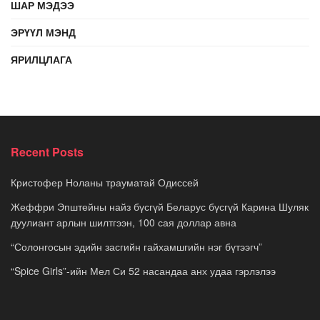
ШАР МЭДЭЭ
ЭРҮҮЛ МЭНД
ЯРИЛЦЛАГА
Recent Posts
Кристофер Ноланы трауматай Одиссей
Жеффри Эпштейны найз бүсгүй Беларус бүсгүй Карина Шуляк
дуулиант арлын шилтгээн, 100 сая доллар авна
“Солонгосын эдийн засгийн гайхамшгийн нэг бүтээгч”
“Spice Girls”-ийн Мел Си 52 насандаа анх удаа гэрлэлээ