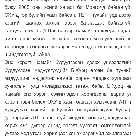
буюу 2005 оны эхний хагаст би Монголд байгаагүй,
ОХУ-д гэр бүлийн хамт байсан, ТЕГ-т тухайн үед дээрх
хэргийг шалгах ажлын хэсэг батлагдаж байгаагүй.
Гантуяа гэгч нь Д.Цогтбаатар намайг танихгүй, надад
ямар нэгэн мөнгө, эд зүйлс залилан мэхлүүлээгүй нь
тогтоогдсон боловч энэ хэрэг мөн л одоо хүртэл эцэслэн
шийдэгдээгүй байна.
Энэ хэрэгт намайг буруутгасан дээрх үндэслэлийг
бүрдүүлсэн мэдүүлгүүдийг Б.Хурц өгсөн ба түүний
мэдүүлгийг үндэслэж намайг хорьж мөрдөх хугацааг
сунгахын тулд яллагдагчаар татаж байв. Б.Хурц нь
намайг энэ хэрэгт сэжиглэгдэн хоригдсоны дараа уг
хэрэгт гэрч болох ОХУ-д хамт байсан хүмүүсийг АТГ-т
дуудуулах, миний гэр бүлийн гишүүдийг хууль бусаар
(уг хэргийг АТГ шалгаагүй) мөрдөн мөшгих, урьдчилан
хорих 461 дүгээр ангид эргэлт уулзалт, өмгөөлөгчтэй
уулзах үед утсан харилцааг хянах зэрэг үйл ажиллагааг