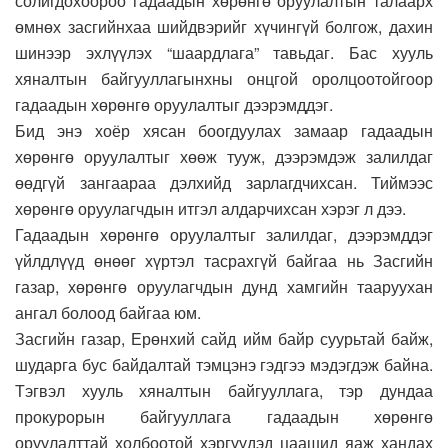
солигдохоороо гадаадын хөрөнгө оруулалтын талаарх
өмнөх засгийнхаа шийдвэрийг хүчингүй болгож, дахин
шинээр эхлүүлэх “шаардлага” тавьдаг. Бас хууль
хяналтын байгууллагынхны онцгой оролцоотойгоор
гадаадын хөрөнгө оруулалтыг дээрэмддэг.
Бид энэ хоёр хясан боогдуулах замаар гадаадын
хөрөнгө оруулалтыг хөөж тууж, дээрэмдэж залилдаг
өөдгүй зангаараа дэлхийд зарлагдчихсан. Тиймээс
хөрөнгө оруулагчдын итгэл алдарчихсан хэрэг л дээ.
Гадаадын хөрөнгө оруулалтыг залилдаг, дээрэмддэг
үйлдлүүд өнөөг хүртэл тасрахгүй байгаа нь Засгийн
газар, хөрөнгө оруулагчдын дунд хамгийн тааруухан
ангал болоод байгаа юм.
Засгийн газар, Ерөнхий сайд ийм байр суурьтай байж,
шударга бус байдалтай тэмцэнэ гэдгээ мэдэгдэж байна.
Тэгвэл хууль хяналтын байгууллага, тэр дундаа
прокурорын байгууллага гадаадын хөрөнгө
оруулалттай холбоотой хэргүүдэд цаашид яаж хандах