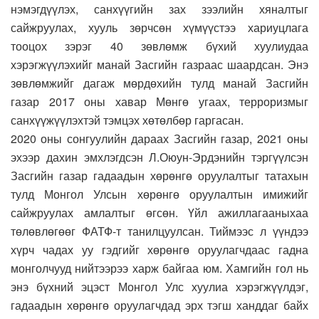
нэмэгдүүлэх, санхүүгийн зах зээлийн хяналтыг
сайжруулах, хууль зөрчсөн хүмүүстээ хариуцлага
тооцох зэрэг 40 зөвлөмж бүхий хуулиудаа
хэрэгжүүлэхийг манай Засгийн газраас шаардсан. Энэ
зөвлөмжийг дагаж мөрдөхийн тулд манай Засгийн
газар 2017 оны хавар Мөнгө угаах, терроризмыг
санхүүжүүлэхтэй тэмцэх хөтөлбөр гаргасан.
2020 оны сонгуулийн дараах Засгийн газар, 2021 оны
эхээр дахин эмхлэгдсэн Л.Оюун-Эрдэнийн тэргүүлсэн
Засгийн газар гадаадын хөрөнгө оруулалтыг татахын
тулд Монгол Улсын хөрөнгө оруулалтын имижийг
сайжруулах амлалтыг өгсөн. Үйл ажиллагааныхаа
төлөвлөгөөг ФАТФ-т танилцуулсан. Тиймээс л үүндээ
хүрч чадах уу гэдгийг хөрөнгө оруулагчдаас гадна
монголчууд нийтээрээ харж байгаа юм. Хамгийн гол нь
энэ бүхний эцэст Монгол Улс хуулиа хэрэгжүүлдэг,
гадаадын хөрөнгө оруулагчдад эрх тэгш ханддаг байх