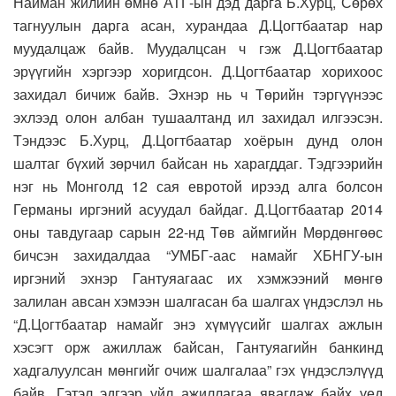
Найман жилийн өмнө АТГ-ын дэд дарга Б.Хурц, Сөрөх
тагнуулын дарга асан, хурандаа Д.Цогтбаатар нар
муудалцаж байв. Муудалцсан ч гэж Д.Цогтбаатар
эрүүгийн хэргээр хоригдсон. Д.Цогтбаатар хорихоос
захидал бичиж байв. Эхнэр нь ч Төрийн тэргүүнээс
эхлээд олон албан тушаалтанд ил захидал илгээсэн.
Тэндээс Б.Хурц, Д.Цогтбаатар хоёрын дунд олон
шалтаг бүхий зөрчил байсан нь харагддаг. Тэдгээрийн
нэг нь Монголд 12 сая евротой ирээд алга болсон
Германы иргэний асуудал байдаг. Д.Цогтбаатар 2014
оны тавдугаар сарын 22-нд Төв аймгийн Мөрдөнгөөс
бичсэн захидалдаа “УМБГ-аас намайг ХБНГУ-ын
иргэний эхнэр Гантуяагаас их хэмжээний мөнгө
залилан авсан хэмээн шалгасан ба шалгах үндэслэл нь
“Д.Цогтбаатар намайг энэ хүмүүсийг шалгах ажлын
хэсэгт орж ажиллаж байсан, Гантуяагийн банкинд
хадгалуулсан мөнгийг очиж шалгалаа” гэх үндэслэлүүд
байв. Гэтэл эдгээр үйл ажиллагаа явагдаж байх үед