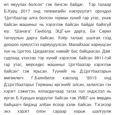
ил явуулах болсон” гэж бичсэн байдаг. Тэр талаар
Б.Хурц 2017 онд телевизийн нэвтрүүлэгт орохдоо
“Цогтбаатар алга болсон герман хүний гар утас, унаж
байсан машиныг нь хэрэглэж байсан байдаг байхгүй
юу. “Шанага” Ганболд ЭЦГ-ын дарга, Би Сөрөх
тагнуулын дарга байсан. Хоёр талаас шалгая гээд
доошоо хүмүүстээ хариуцуулсан. Манайхаас хариуцсан
хүн нь Цогтоо. Цагдаагаас намайг бас байцаасан. Дам
судлаад үзэхээр тэр хүний хэрэглэж байсан 9911-тэй
гар утас, мерседес машиныг Цогтбаатар хэрэглэж
байсан” гэж ярьсан. Түүнийг нь Д.Цогтбаатарын
өмгөөлөгч Г.Баянбилэг хэвлэлд “2013 онд
Д.Цогтбаатарыг Германы иргэнийг алсан, залилсан гэх
хэрэгт сэжигтэн, яллагдагчаар татах гол үндэслэл нь
иргэн Б.Хурцын мэдүүлэг байсан гэж УМБГ-ын мөрдөн
байцаагч бидэнд албан ёсоор хэлж байсан. Тэгэхээр
энэ хэрэгт олон сараар хорьж шалгуулж