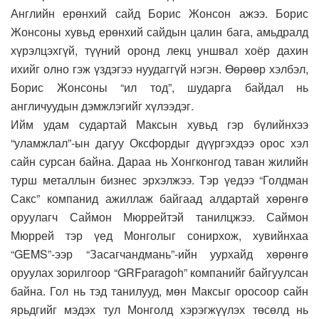
Английн ерөнхий сайд Борис Жонсон ажээ. Борис
Жонсоны хувьд ерөнхий сайдын цалин бага, амьдралд
хүрэлцэхгүй, түүний оронд лекц уншвал хоёр дахин
ихийг олно гэж үздэгээ нуудаггүй нэгэн. Өөрөөр хэлбэл,
Борис Жонсоны “ил тод”, шударга байдал нь
англичуудын дэмжлэгийг хүлээдэг.
Ийм удам судартай Максын хувьд гэр бүлийнхээ
“уламжлал”-ын дагуу Оксфордыг дүүргэхдээ орос хэл
сайн сурсан байна. Дараа нь Хонгконгод таван жилийн
турш металлын бизнес эрхэлжээ. Тэр үедээ “Голдман
Сакс” компанид ажиллаж байгаад алдартай хөрөнгө
оруулагч Саймон Мюррейтэй танилцжээ. Саймон
Мюррей тэр үед Монголыг сонирхож, хувийнхаа
“GEMS”-ээр “Засагчандмань”-ийн уурхайд хөрөнгө
оруулах зорилгоор “GRFparagoh” компанийг байгуулсан
байна. Гол нь тэд танилууд, мөн Максыг оросоор сайн
ярьдгийг мэдэх тул Монголд хэрэгжүүлэх төсөлд нь