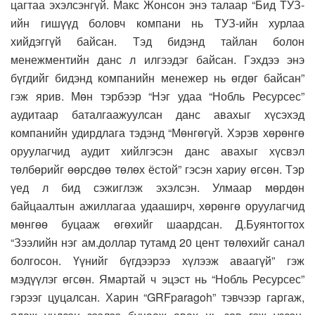
цагтаа эхэлсэнгүй. Макс Жонсон энэ талаар “Бид ТУЗ-
ийн гишүүд боловч компани нь ТУЗ-ийн хурлаа
хийдэггүй байсан. Тэд бидэнд тайлан болон
менежментийн данс л илгээдэг байсан. Гэхдээ энэ
бүгдийг бидэнд компанийн менежер нь өгдөг байсан”
гэж ярив. Мөн тэрбээр “Нэг удаа “Нобль Ресурсес”
аудитаар баталгаажуулсан данс авахыг хүсэхэд
компанийн удирдлага тэдэнд “Мөнгөгүй. Хэрэв хөрөнгө
оруулагчид аудит хийлгэсэн данс авахыг хүсвэл
төлбөрийг өөрсдөө төлөх ёстой” гэсэн хариу өгсөн. Тэр
үед л бид сэжиглэж эхэлсэн. Улмаар мөрдөн
байцаалтын ажиллагаа удааширч, хөрөнгө оруулагчид
мөнгөө буцааж өгөхийг шаардсан. Д.Буянтогтох
“Зээлийн нэг ам.доллар тутамд 20 цент төлөхийг санал
болгосон. Үүнийг бүгдээрээ хүлээж аваагүй” гэж
мэдүүлэг өгсөн. Ямартай ч эцэст нь “Нобль Ресурсес”
гэрээг цуцалсан. Харин “GRFparagoh” тэвчээр гаргаж,