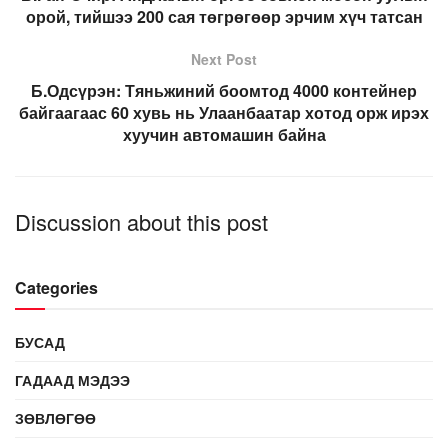
орой, тийшээ 200 сая төгрөгөөр эрчим хүч татсан
Next Post
Б.Одсүрэн: Тяньжиний боомтод 4000 контейнер
байгаагаас 60 хувь нь Улаанбаатар хотод орж ирэх
хуучин автомашин байна
Discussion about this post
Categories
БУСАД
ГАДААД МЭДЭЭ
ЗӨВЛӨГӨӨ