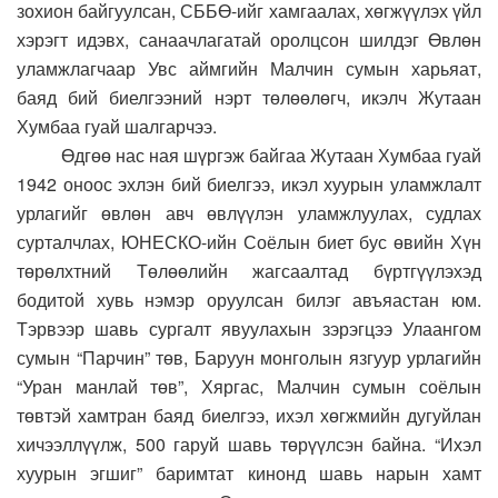
зохион байгуулсан, СББӨ-ийг хамгаалах, хөгжүүлэх үйл
хэрэгт идэвх, санаачлагатай оролцсон шилдэг Өвлөн
уламжлагчаар Увс аймгийн Малчин сумын харьяат,
баяд бий биелгээний нэрт төлөөлөгч, икэлч Жутаан
Хумбаа гуай шалгарчээ.
Өдгөө нас ная шүргэж байгаа Жутаан Хумбаа гуай
1942 оноос эхлэн бий биелгээ, икэл хуурын уламжлалт
урлагийг өвлөн авч өвлүүлэн уламжлуулах, судлах
сурталчлах, ЮНЕСКО-ийн Соёлын биет бус өвийн Хүн
төрөлхтний Төлөөлийн жагсаалтад бүртгүүлэхэд
бодитой хувь нэмэр оруулсан билэг авъяастан юм.
Тэрвээр шавь сургалт явуулахын зэрэгцээ Улаангом
сумын “Парчин” төв, Баруун монголын язгуур урлагийн
“Уран манлай төв”, Хяргас, Малчин сумын соёлын
төвтэй хамтран баяд биелгээ, ихэл хөгжмийн дугуйлан
хичээллүүлж, 500 гаруй шавь төрүүлсэн байна. “Ихэл
хуурын эгшиг” баримтат кинонд шавь нарын хамт