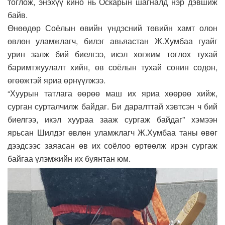
тоглож, энэхүү кино нь Оскарын шагналд нэр дэвшиж
байв.
Өнөөдөр Соёлын өвийн үндэсний төвийн хамт олон
өвлөн уламжлагч, билэг авьяастан Ж.Хумбаа гуайг
урин залж бий биелгээ, икэл хөгжим тоглох тухай
баримтжуулалт хийн, өв соёлын тухай сонин содон,
өгөөжтэй яриа өрнүүлжээ.
“Хуурын татлага өөрөө маш их яриа хөөрөө хийж,
сурган сурталчилж байдаг. Би даралттай хэвтсэн ч бий
биелгээ, икэл хуураа зааж сургаж байдаг” хэмээн
ярьсан Шилдэг өвлөн уламжлагч Ж.Хумбаа таны өвөг
дээдсээс заяасан өв их соёлоо өртөөлж ирэн сургаж
байгаа үлэмжийн их буянтан юм.