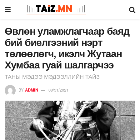
Өвлөн уламжлагчаар баяд
бий биелгээний нэрт
төлөөлөгч, икэлч Жутаан
Хумбаа гуай шалгарчээ
ТАНЫ МЭДЭЭ МЭДЭЭЛЛИЙН ТАЙЗ
BY
ADMIN
08/31/2021