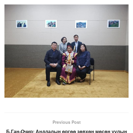
Previous Post
Б.Ган-Очир: Андлалын өргөө зөвхөн мөсөн уулын