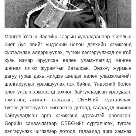
Монгол Улсын Засгийн Газрын хуралдаанаар “Соёлын
биет бус өвийг үндэсний болон дэлхийн хэмжээнд
сурталчлан алдаршуулах, түгээн дэлгэрүүлэхэд онцгой
хувь нэмэр оруулсан өвлөн уламжлагчид мөнгөн
шагнал олгох журам”-ыг баталсан. Энэхүү журмын
дагуу гурав дахь жилдээ шилдэг өвлөн уламжлагчийг
шалгаруулан урамшуулах гэж байна. Үндэсний болон
олон улсын хэмжээнд зохион байгуулагдсан уралдаан,
тэмцээнд амжилт гаргасан, СББӨ-ийг сурталчлах,
түгээн дэлгэрүүлэх чиглэлээр дотоод, гадаадад зохион
байгуулагдсан арга хэмжээнд идэвхитэй оролцсон,
Өөрийн санаачлагаар СББӨ-ийг сурталчлах, түгээн
дэлгэрүүлэх чиглэлээр дотоод, гадаадад арга хэмжээ