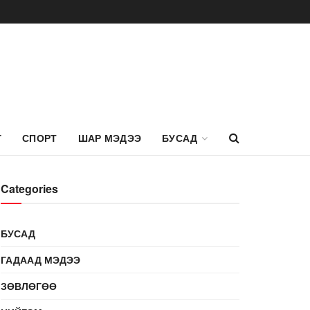
Г
СПОРТ
ШАР МЭДЭЭ
БУСАД
Categories
БУСАД
ГАДААД МЭДЭЭ
ЗӨВЛӨГӨӨ