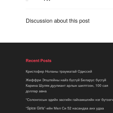
Discussion about this post
Recent Posts
Кристофер Ноланы трауматай Одиссей
Жеффри Эпштейны найз бүсгүй Беларус бүсгүй
Карина Шуляк дуулиант арлын шилтгээн, 100 сая
доллар авна
“Солонгосын эдийн засгийн гайхамшгийн нэг бүтээгч
“Spice Girls”-ийн Мел Си 52 насандаа анх удаа