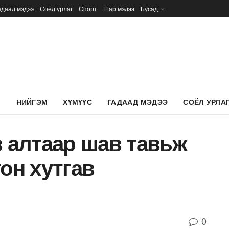
адаад мэдээ
Соёл урлаг
Спорт
Шар мэдээ
Бусад
Л
НИЙГЭМ
ХҮМҮҮС
ГАДААД МЭДЭЭ
СОЁЛ УРЛА
алтаар шав тавьж
тон хутгав
0