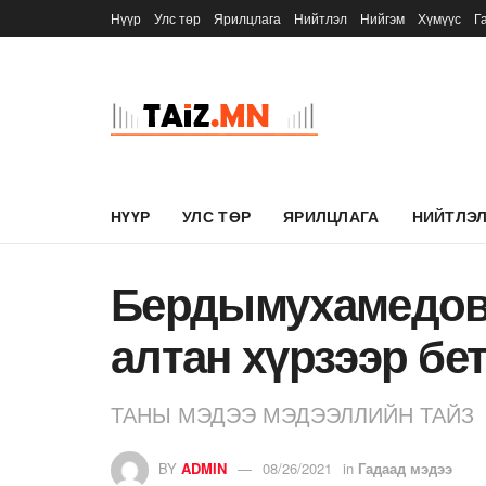
Нүүр
Улс төр
Ярилцлага
Нийтлэл
Нийгэм
Хүмүүс
Г
НҮҮР
УЛС ТӨР
ЯРИЛЦЛАГА
НИЙТЛЭ
Бердымухамедов 
алтан хүрзээр бе
ТАНЫ МЭДЭЭ МЭДЭЭЛЛИЙН ТАЙЗ
BY
ADMIN
08/26/2021
in
Гадаад мэдээ