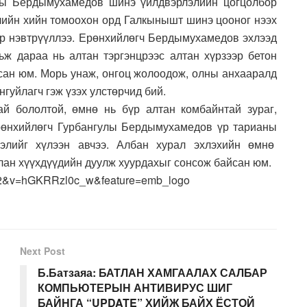
лы Бердымухамедов шинэ үйлдвэрлэлийн цогцолбор
лийн хийн томоохон орд Галкынышт шинэ цооног нээх
эр нэвтрүүллээ. Ерөнхийлөгч Бердымухамедов эхлээд
ж дараа нь алтан тэргэнцрээс алтан хүрзээр бетон
асан юм. Морь унаж, онгоц жолоодож, олны анхааралд
гуйлагч гэж үзэх улстөрчид бий.
ай бололтой, өмнө нь бүр алтан комбайнтай зураг,
Ерөнхийлөгч Гурбангулы Бердымухамедов үр тарианы
гэлийг хүлээн авчээ. Албан хурал эхлэхийн өмнө
ан хүүхдүүдийн дуулж хуурдахыг сонсож байсан юм.
e=2&v=hGKRRzl0c_w&feature=emb_logo
Next Post
Б.Батзаяа: БАТЛАН ХАМГААЛАХ САЛБАР
КОМПЬЮТЕРЫН АНТИВИРУС ШИГ
БАЙНГА “UPDATE” ХИЙЖ БАЙХ ЁСТОЙ