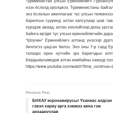
Туркменистан улсын Ерөнхийлөгч Гурбангу
нээх ёслолд оролцжээ. Туркменистаны байга
энэ ёслолын ажиллагааг тус улсын телевизэ
барилгын сууринд алтан капсулаар шав тавь
хүрздэж аваад, алтан хоолойгоор доош урсг
байнга өртдөг тус улсын ерөнхийлөгчийн даран
“Шоучин” Ерөнхийлөгч алтанд үнэхээр дурт
бичлэгээ цацсан билээ. Энэ оны 7-р сард 
талаарх орон нутгийн эрх баригчдын илт
Бердымухамедов алтан комбайны хажууд тухл
https://www.youtube.com/watch?time_continu
Previous Post
БНХАУ коронавирусыг Үханиас алдсан
гэвэл хариу арга хэмжээ авна гэж
анхааруулав