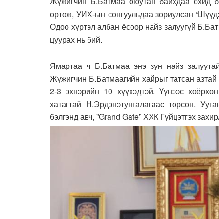
Жүжигчин Б.Батмаа оюутан байхдаа охид бү
өртөж, УИХ-ын сонгуульдаа зориулсан “Шүүдэ
Одоо хүртэл албан ёсоор найз залуугүй Б.Ба
цуурах нь бий.
Ямартаа ч Б.Батмаа энэ зун найз залуутай
Жүжигчин Б.Батмаагийн хайрыг татсан азтай 
2-3 эхнэрийн 10 хүүхэдтэй. Үүнээс хоёрхон
хатагтай Н.Эрдэнэтунгалагаас төрсөн. Ууг
бэлгэнд авч, ”Grand Gate” ХХК Гүйцэтгэх захи