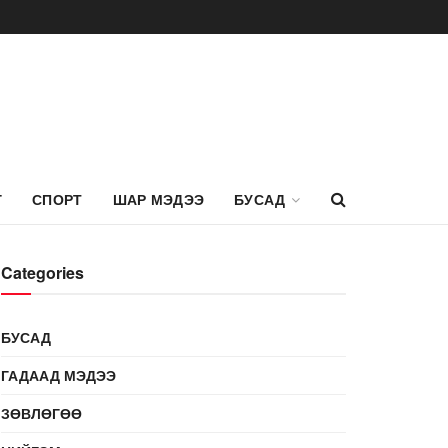
Г
СПОРТ
ШАР МЭДЭЭ
БУСАД
Categories
БУСАД
ГАДААД МЭДЭЭ
ЗӨВЛӨГӨӨ