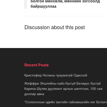
болгон мөнхөлж, мөнхийн зогсоолд
байршууллаа
Discussion about this post
Recent Posts
Кристофер Ноланы трауматай Одиссей
Жеффри Эпштейны найз бүсгүй Беларус бүсгүй
Карина Шуляк дуулиант арлын шилтгээн, 100 сая
доллар авна
“Солонгосын эдийн засгийн гайхамшгийн нэг бүтээгч