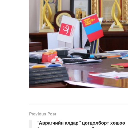
Previous Post
“Аврагчийн алдар” цогцолборт хөшөө