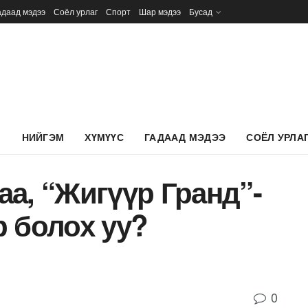
адаад мэдээ
Соёл урлаг
Спорт
Шар мэдээ
Бусад
Л
НИЙГЭМ
ХҮМҮҮС
ГАДААД МЭДЭЭ
СОЁЛ УРЛА
а, “Жигүүр Гранд”-
 болох уу?
0