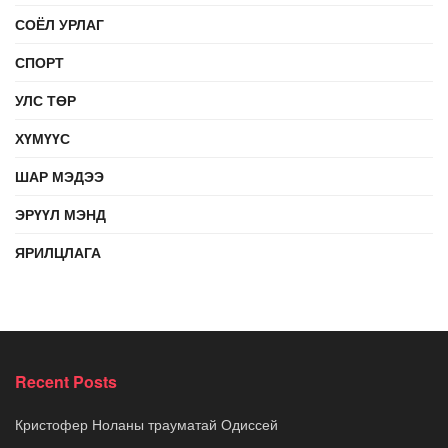
СОЁЛ УРЛАГ
СПОРТ
УЛС ТӨР
ХҮМҮҮС
ШАР МЭДЭЭ
ЭРҮҮЛ МЭНД
ЯРИЛЦЛАГА
Recent Posts
Кристофер Ноланы трауматай Одиссей