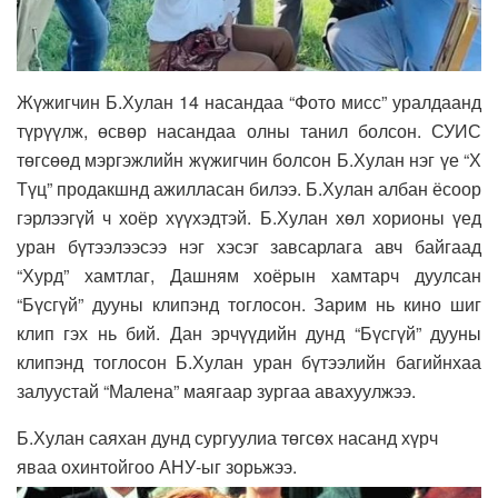
Жүжигчин Б.Хулан 14 насандаа “Фото мисс” уралдаанд
түрүүлж, өсвөр насандаа олны танил болсон. СУИС
төгсөөд мэргэжлийн жүжигчин болсон Б.Хулан нэг үе “Х
Түц” продакшнд ажилласан билээ. Б.Хулан албан ёсоор
гэрлээгүй ч хоёр хүүхэдтэй. Б.Хулан хөл хорионы үед
уран бүтээлээсээ нэг хэсэг завсарлага авч байгаад
“Хурд” хамтлаг, Дашням хоёрын хамтарч дуулсан
“Бүсгүй” дууны клипэнд тоглосон. Зарим нь кино шиг
клип гэх нь бий. Дан эрчүүдийн дунд “Бүсгүй” дууны
клипэнд тоглосон Б.Хулан уран бүтээлийн багийнхаа
залуустай “Малена” маягаар зургаа авахуулжээ.
Б.Хулан саяхан дунд сургуулиа төгсөх насанд хүрч
яваа охинтойгоо АНУ-ыг зорьжээ.