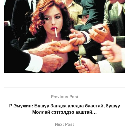
Previous Post
Р.Эмүжин: Бушуу Зандка улсдаа баастай, бушуу
Моллай сэтгэлдээ ааштай…
Next Post